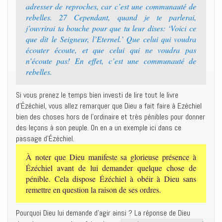
adresser de reproches, car c’est une communauté de
rebelles. 27 Cependant, quand je te parlerai,
j’ouvrirai ta bouche pour que tu leur dises: ‘Voici ce
que dit le Seigneur, l’Eternel.’ Que celui qui voudra
écouter écoute, et que celui qui ne voudra pas
n’écoute pas! En effet, c’est une communauté de
rebelles.
Si vous prenez le temps bien investi de lire tout le livre
d’Ézéchiel, vous allez remarquer que Dieu a fait faire à Ezéchiel
bien des choses hors de l’ordinaire et très pénibles pour donner
des leçons à son peuple. On en a un exemple ici dans ce
passage d’Ézéchiel.
À noter que Dieu manifeste sa glorieuse présence à
Ézéchiel avant de lui demander quelque chose de
pénible. Cela dispose Ézéchiel à obéir à Dieu sans
remettre en question la raison de ses ordres.
Pourquoi Dieu lui demande d’agir ainsi ? La réponse de Dieu