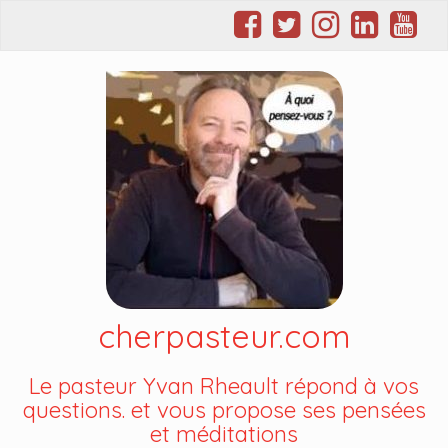
cherpasteur.com
Le pasteur Yvan Rheault répond à vos
questions. et vous propose ses pensées
et méditations