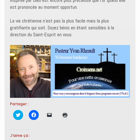
inspirée par Dieu est encore plus précieuse que l’or quand elle
est prononcée au moment opportun.
La vie chrétienne n’est pas la plus facile mais la plus
gratifiante qui soit. Soyez bénis en étant sensibles à la
direction du Saint-Esprit en vous.
Partager :
C
C
C
C
l
l
l
l
i
i
i
i
q
q
q
q
u
u
u
u
e
e
e
e
J’aime ça :
z
z
r
r