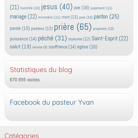
jesus
(40)
(21)
joie
(16)
jugement
(11)
humilité
(10)
pardon
(25)
mariage
(22)
mort
(13)
ministère
(11)
paix
(10)
prière
(65)
parole
(15)
pasteur
(13)
prophete
(10)
péché
(31)
Saint-Esprit
(22)
puissance
(14)
royaume
(12)
salut
(19)
église
(16)
souffrance
(14)
service
(9)
Statistiques du blog
670 655 visites
Facebook du pasteur Yvan
Catégories