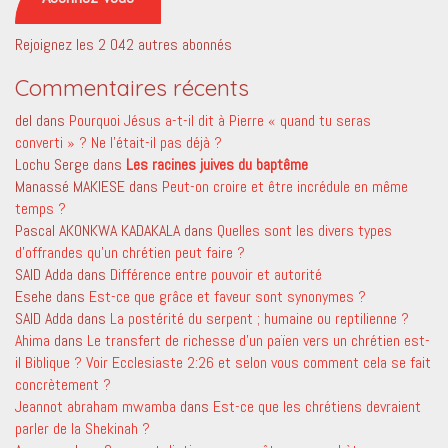
Rejoignez les 2 042 autres abonnés
Commentaires récents
del
dans
Pourquoi Jésus a-t-il dit à Pierre « quand tu seras
converti » ? Ne l’était-il pas déjà ?
Lochu Serge
dans
Les racines juives du baptême
Manassé MAKIESE
dans
Peut-on croire et être incrédule en même
temps ?
Pascal AKONKWA KADAKALA
dans
Quelles sont les divers types
d’offrandes qu’un chrétien peut faire ?
SAID Adda
dans
Différence entre pouvoir et autorité
Esehe
dans
Est-ce que grâce et faveur sont synonymes ?
SAID Adda
dans
La postérité du serpent ; humaine ou reptilienne ?
Ahima
dans
Le transfert de richesse d’un païen vers un chrétien est-
il Biblique ? Voir Ecclesiaste 2:26 et selon vous comment cela se fait
concrètement ?
Jeannot abraham mwamba
dans
Est-ce que les chrétiens devraient
parler de la Shekinah ?