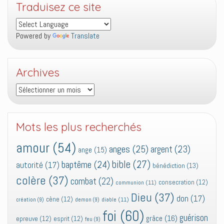
Traduisez ce site
Powered by
Translate
Archives
Archives
Mots les plus recherchés
amour
(54)
anges
(25)
argent
(23)
ange
(15)
bible
(27)
baptême
(24)
autorité
(17)
bénédiction
(13)
colère
(37)
combat
(22)
consecration
(12)
communion
(11)
Dieu
(37)
don
(17)
cène
(12)
diable
(11)
création
(9)
demon
(9)
foi
(60)
guérison
grâce
(16)
epreuve
(12)
esprit
(12)
feu
(9)