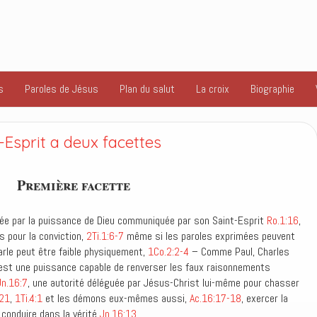
s
Paroles de Jésus
Plan du salut
La croix
Biographie
-Esprit a deux facettes
Première facette
uyée par la puissance de Dieu communiquée par son Saint-Esprit
Ro.1:16
,
is pour la conviction,
2Ti.1:6-7
même si les paroles exprimées peuvent
arle peut être faible physiquement,
1Co.2:2-4
– Comme Paul, Charles
c’est une puissance capable de renverser les faux raisonnements
Jn.16:7
, une autorité déléguée par Jésus-Christ lui-même pour chasser
-21
,
1Ti.4:1
et les démons eux-mêmes aussi,
Ac.16:17-18
, exercer la
 conduire dans la vérité
Jn.16:13
.