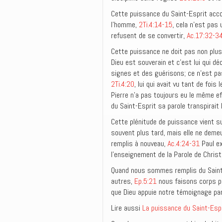
Cette puissance du Saint-Esprit ac
l’homme,
2Ti.4:14-15
, cela n’est pas
refusent de se convertir,
Ac.17:32-3
Cette puissance ne doit pas non plu
Dieu est souverain et c’est lui qui d
signes et des guérisons; ce n’est pas
2Ti.4:20
, lui qui avait vu tant de foi
Pierre n’a pas toujours eu le même ef
du Saint-Esprit sa parole transpirait
Cette plénitude de puissance vient su
souvent plus tard, mais elle ne demeu
remplis à nouveau,
Ac.4:24-31
Paul ex
l’enseignement de la Parole de Christ
Quand nous sommes remplis du Saint-
autres,
Ep.5:21
nous faisons corps p
que Dieu appuie notre témoignage par
Lire aussi
La puissance du Saint-Espr