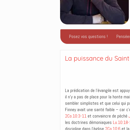
Posez vos questions !
Pensée
La puissance du Saint
La prédication de l’évangile est app
il n’y a pas de place pour la honte ma
sembler simplistes et que celui qui p
Finney avait une santé faible – car 
2Co.10:3-11
et convaincre de péché
les doctrines démoniaques
Lu.10:18
discipline dans l’église
2Co.10:6
et la