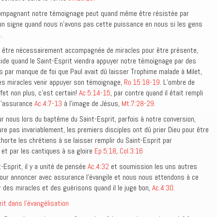
compagnant notre témoignage peut quand même être résistée par
 un signe quand nous n’avons pas cette puissance en nous si les gens
4
.
s être nécessairement accompagnée de miracles pour être présente,
écide quand le Saint-Esprit viendra appuyer notre témoignage par des
 par manque de foi que Paul avait dû laisser Trophime malade à Milet,
s les miracles venir appuyer son témoignage,
Ro.15:18-19
. L’ombre de
fet non plus, c’est certain!
Ac.5:14-15
, par contre quand il était rempli
 l’assurance
Ac.4:7-13
à l’image de Jésus,
Mt.7:28-29
.
r nous lors du baptême du Saint-Esprit, parfois à notre conversion,
re pas invariablement, les premiers disciples ont dû prier Dieu pour être
horte les chrétiens à se laisser remplir du Saint-Esprit par
 et par les cantiques à sa gloire
Ep.5:18
,
Col.3:16
Esprit, il y a unité de pensée
Ac.4:32
et soumission les uns autres
our annoncer avec assurance l’évangile et nous nous attendons à ce
 des miracles et des guérisons quand il le juge bon,
Ac.4:30
.
it dans l’évangélisation