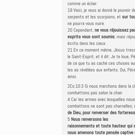
comme un éclair.
19 Voici, je vous ai donné le pouvoir 
serpents et les scorpions, et
sur tou
ne pourra vous nuire.
20 Cependant,
ne vous réjouissez pa
esprits vous sont soumis
; mais réj
écrits dans les cieux.
21 En ce moment même, Jésus tressai
le Saint-Esprit, et il dit: Je te loue, P
de ce que tu as caché ces choses aux
les as révélées aux enfants. Oui, Père,
ainsi.
2Co.10:3 Si nous marchons dans la ch
combattons pas selon la chair.
4 Car les armes avec lesquelles nous
combattons ne sont pas charnelles;
de Dieu, pour renverser des forteres
5
Nous renversons les
raisonnements et toute hauteur qui s
nous amenons toute pensée captive à