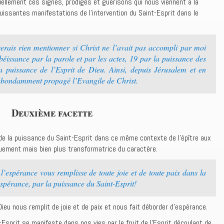
uellement ces signes, prodiges et guérisons qui nous viennent à la
issantes manifestations de l’intervention du Saint-Esprit dans le
erais rien mentionner si Christ ne l’avait pas accompli par moi
béissance par la parole et par les actes, 19 par la puissance des
la puissance de l’Esprit de Dieu. Ainsi, depuis Jérusalem et en
i abondamment propagé l’Evangile de Christ.
Deuxième facette
 de la puissance du Saint-Esprit dans ce même contexte de l’épître aux
uement mais bien plus transformatrice du caractère.
espérance vous remplisse de toute joie et de toute paix dans la
spérance, par la puissance du Saint-Esprit!
eu nous remplit de joie et de paix et nous fait déborder d’espérance.
-Esprit se manifeste dans nos vies par le fruit de l’Esprit découlant de