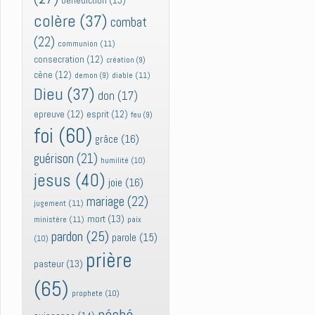
bénédiction
(13)
colère
(37)
combat
(22)
communion
(11)
consecration
(12)
création
(9)
cène
(12)
diable
(11)
demon
(9)
Dieu
(37)
don
(17)
epreuve
(12)
esprit
(12)
feu
(9)
foi
(60)
grâce
(16)
guérison
(21)
humilité
(10)
jesus
(40)
joie
(16)
mariage
(22)
jugement
(11)
mort
(13)
ministère
(11)
paix
pardon
(25)
parole
(15)
(10)
prière
pasteur
(13)
(65)
prophete
(10)
péché