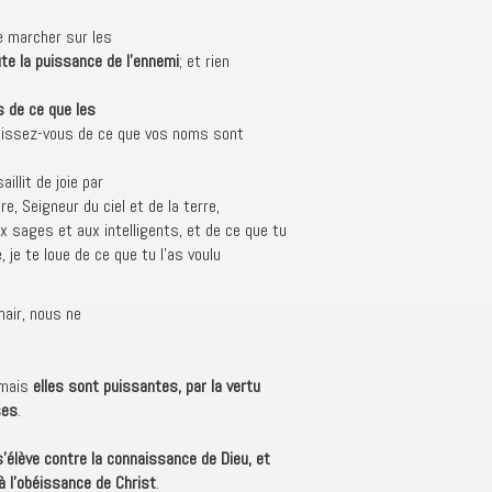
de marcher sur les
te la puissance de l’ennemi
; et rien
s de ce que les
ouissez-vous de ce que vos noms sont
llit de joie par
ère, Seigneur du ciel et de la terre,
 sages et aux intelligents, et de ce que tu
 je te loue de ce que tu l’as voulu
air, nous ne
 mais
elles sont puissantes, par la vertu
ses
.
’élève contre la connaissance de Dieu, et
 l’obéissance de Christ
.