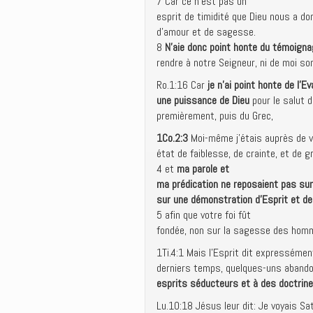
7 Car ce n’est pas un
esprit de timidité que Dieu nous a d
d’amour et de sagesse.
8
N’aie donc point honte du témoign
rendre à notre Seigneur, ni de moi son
Ro.1:16 Car
je n’ai point honte de l’Ev
une puissance de Dieu
pour le salut d
premièrement, puis du Grec,
1Co.2:3
Moi-même j’étais auprès de 
état de faiblesse, de crainte, et de 
4 et
ma parole et
ma prédication ne reposaient pas sur
sur une démonstration d’Esprit et d
5 afin que votre foi fût
fondée, non sur la sagesse des homm
1Ti.4:1 Mais l’Esprit dit expressémen
derniers temps, quelques-uns abandon
esprits séducteurs et à des doctri
Lu.10:18 Jésus leur dit: Je voyais Sa