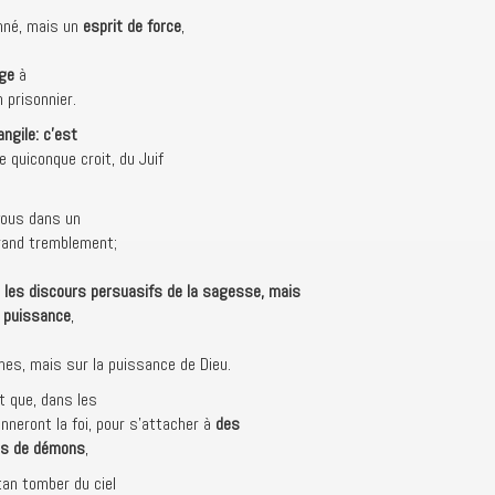
onné, mais un
esprit de force
,
age
à
 prisonnier.
angile: c’est
e quiconque croit, du Juif
vous dans un
grand tremblement;
 les discours persuasifs de la sagesse, mais
e puissance
,
es, mais sur la puissance de Dieu.
t que, dans les
neront la foi, pour s’attacher à
des
nes de démons
,
tan tomber du ciel