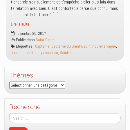
t’encercle spirituellement et t’empêche d’aller plus loin dans
d’huile
ta relation avec Dieu. C’est confortable parce que connu, mais
pour
l’ennui est le fort prix à […]
Saul
et
Lire la suite
une
Peut-
corne
novembre 20, 2017
on
d’huile
Publié dans
Saint-Esprit
s’attendre
pour
Étiquettes :
baptême
,
baptême du Saint-Esprit
,
nouvelle vague
,
à
David
onction
,
plénitude
,
puissance
,
Saint-Esprit
vivre
?
plus
avec
Thèmes
Dieu
que
Thèmes
ce
que
nous
Recherche
avons
toujours
expérimenté ?