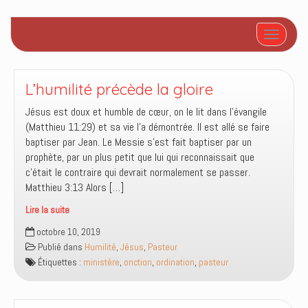
Afficher/
L’humilité précède la gloire
Jésus est doux et humble de cœur, on le lit dans l’évangile
(Matthieu 11:29) et sa vie l’a démontrée. Il est allé se faire
baptiser par Jean. Le Messie s’est fait baptiser par un
prophète, par un plus petit que lui qui reconnaissait que
c’était le contraire qui devrait normalement se passer.
Matthieu 3:13 Alors […]
Lire la suite
L’humilité
octobre 10, 2019
précède
Publié dans
Humilité
,
Jésus
,
Pasteur
la
Étiquettes :
ministère
,
onction
,
ordination
,
pasteur
gloire