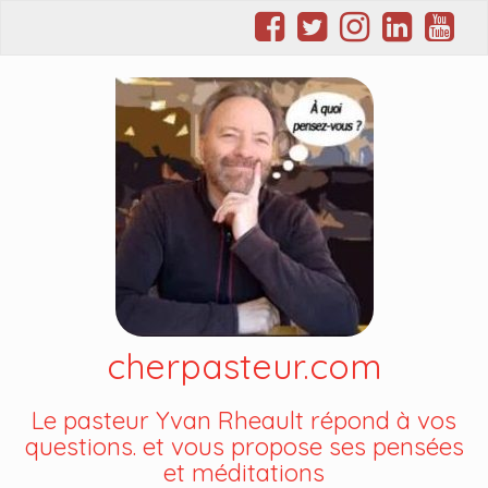
cherpasteur.com
Le pasteur Yvan Rheault répond à vos
questions. et vous propose ses pensées
et méditations