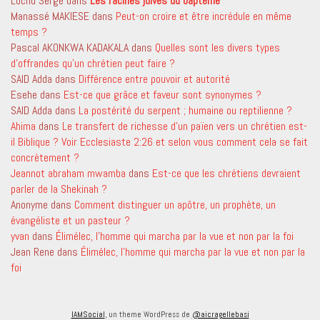
Lochu Serge
dans
Les racines juives du baptême
Manassé MAKIESE
dans
Peut-on croire et être incrédule en même
temps ?
Pascal AKONKWA KADAKALA
dans
Quelles sont les divers types
d’offrandes qu’un chrétien peut faire ?
SAID Adda
dans
Différence entre pouvoir et autorité
Esehe
dans
Est-ce que grâce et faveur sont synonymes ?
SAID Adda
dans
La postérité du serpent ; humaine ou reptilienne ?
Ahima
dans
Le transfert de richesse d’un païen vers un chrétien est-
il Biblique ? Voir Ecclesiaste 2:26 et selon vous comment cela se fait
concrètement ?
Jeannot abraham mwamba
dans
Est-ce que les chrétiens devraient
parler de la Shekinah ?
Anonyme
dans
Comment distinguer un apôtre, un prophète, un
évangéliste et un pasteur ?
yvan
dans
Élimélec, l’homme qui marcha par la vue et non par la foi
Jean Rene
dans
Élimélec, l’homme qui marcha par la vue et non par la
foi
IAMSocial
, un theme WordPress de
@aicragellebasi