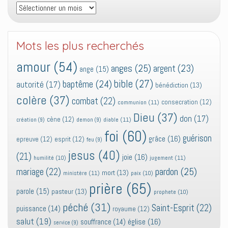
Archives
Mots les plus recherchés
amour
(54)
anges
(25)
argent
(23)
ange
(15)
bible
(27)
baptême
(24)
autorité
(17)
bénédiction
(13)
colère
(37)
combat
(22)
consecration
(12)
communion
(11)
Dieu
(37)
don
(17)
cène
(12)
diable
(11)
création
(9)
demon
(9)
foi
(60)
guérison
grâce
(16)
epreuve
(12)
esprit
(12)
feu
(9)
jesus
(40)
(21)
joie
(16)
jugement
(11)
humilité
(10)
pardon
(25)
mariage
(22)
mort
(13)
ministère
(11)
paix
(10)
prière
(65)
parole
(15)
pasteur
(13)
prophete
(10)
péché
(31)
Saint-Esprit
(22)
puissance
(14)
royaume
(12)
salut
(19)
église
(16)
souffrance
(14)
service
(9)