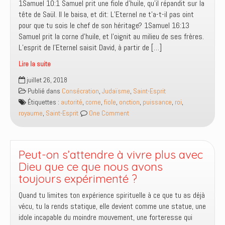
1Samuel 10:1 Samuel prit une fiole d’huile, qu’il répandit sur la
tête de Saül. Il le baisa, et dit: L’Eternel ne t’a-t-il pas oint
pour que tu sois le chef de son héritage? 1Samuel 16:13
Samuel prit la corne d’huile, et l’oignit au milieu de ses frères.
L’esprit de l’Eternel saisit David, à partir de […]
Lire la suite
Quand
juillet 26, 2018
fut
Publié dans
Consécration
,
Judaïsme
,
Saint-Esprit
le
Étiquettes :
autorité
,
corne
,
fiole
,
onction
,
puissance
,
roi
,
temps
royaume
,
Saint-Esprit
One Comment
d’oindre
le
roi,
pourquoi
Peut-on s’attendre à vivre plus avec
Samuel
Dieu que ce que nous avons
avait-
toujours expérimenté ?
il
Quand tu limites ton expérience spirituelle à ce que tu as déjà
pris
vécu, tu la rends statique, elle devient comme une statue, une
une
idole incapable du moindre mouvement, une forteresse qui
fiole