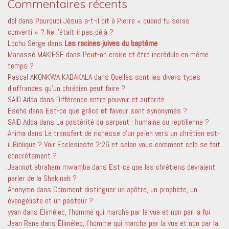
Commentaires récents
del
dans
Pourquoi Jésus a-t-il dit à Pierre « quand tu seras
converti » ? Ne l’était-il pas déjà ?
Lochu Serge
dans
Les racines juives du baptême
Manassé MAKIESE
dans
Peut-on croire et être incrédule en même
temps ?
Pascal AKONKWA KADAKALA
dans
Quelles sont les divers types
d’offrandes qu’un chrétien peut faire ?
SAID Adda
dans
Différence entre pouvoir et autorité
Esehe
dans
Est-ce que grâce et faveur sont synonymes ?
SAID Adda
dans
La postérité du serpent ; humaine ou reptilienne ?
Ahima
dans
Le transfert de richesse d’un païen vers un chrétien est-
il Biblique ? Voir Ecclesiaste 2:26 et selon vous comment cela se fait
concrètement ?
Jeannot abraham mwamba
dans
Est-ce que les chrétiens devraient
parler de la Shekinah ?
Anonyme
dans
Comment distinguer un apôtre, un prophète, un
évangéliste et un pasteur ?
yvan
dans
Élimélec, l’homme qui marcha par la vue et non par la foi
Jean Rene
dans
Élimélec, l’homme qui marcha par la vue et non par la