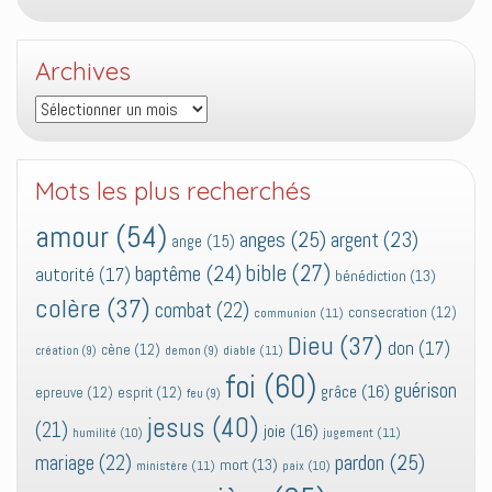
Archives
Archives
Mots les plus recherchés
amour
(54)
anges
(25)
argent
(23)
ange
(15)
bible
(27)
baptême
(24)
autorité
(17)
bénédiction
(13)
colère
(37)
combat
(22)
consecration
(12)
communion
(11)
Dieu
(37)
don
(17)
cène
(12)
diable
(11)
création
(9)
demon
(9)
foi
(60)
guérison
grâce
(16)
epreuve
(12)
esprit
(12)
feu
(9)
jesus
(40)
(21)
joie
(16)
jugement
(11)
humilité
(10)
pardon
(25)
mariage
(22)
mort
(13)
ministère
(11)
paix
(10)