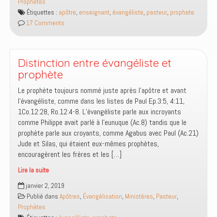
Prophètes
apôtre,
Étiquettes :
apôtre
,
enseignant
,
évangéliste
,
pasteur
,
prophete
un
17 Comments
prophète,
un
évangéliste
et
Distinction entre évangéliste et
un
prophète
pasteur
Le prophète toujours nommé juste après l’apôtre et avant
?
l’évangéliste, comme dans les listes de Paul Ep.3:5, 4:11,
1Co.12:28, Ro.12:4-8. L’évangéliste parle aux incroyants
comme Philippe avait parlé à l’eunuque (Ac.8) tandis que le
prophète parle aux croyants, comme Agabus avec Paul (Ac.21)
Jude et Silas, qui étaient eux-mêmes prophètes,
encouragèrent les frères et les […]
Lire la suite
Distinction
janvier 2, 2019
entre
Publié dans
Apôtres
,
Évangélisation
,
Ministères
,
Pasteur
,
évangéliste
Prophètes
et