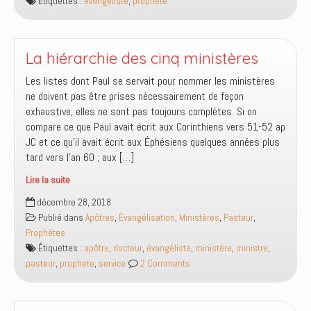
Étiquettes :
évangéliste
,
prophete
prophète
La hiérarchie des cinq ministères
Les listes dont Paul se servait pour nommer les ministères
ne doivent pas être prises nécessairement de façon
exhaustive, elles ne sont pas toujours complètes. Si on
compare ce que Paul avait écrit aux Corinthiens vers 51-52 ap
JC et ce qu’il avait écrit aux Éphésiens quelques années plus
tard vers l’an 60 ; aux […]
Lire la suite
La
décembre 28, 2018
hiérarchie
Publié dans
Apôtres
,
Évangélisation
,
Ministères
,
Pasteur
,
des
Prophètes
cinq
Étiquettes :
apôtre
,
docteur
,
évangéliste
,
ministère
,
ministre
,
ministères
pasteur
,
prophete
,
service
2 Comments