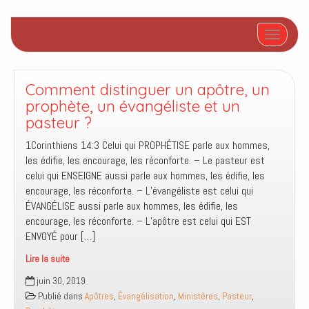
Afficher/
Comment distinguer un apôtre, un
prophète, un évangéliste et un
pasteur ?
1Corinthiens 14:3 Celui qui PROPHÉTISE parle aux hommes,
les édifie, les encourage, les réconforte. – Le pasteur est
celui qui ENSEIGNE aussi parle aux hommes, les édifie, les
encourage, les réconforte. – L’évangéliste est celui qui
ÉVANGÉLISE aussi parle aux hommes, les édifie, les
encourage, les réconforte. – L’apôtre est celui qui EST
ENVOYÉ pour […]
Lire la suite
Comment
juin 30, 2019
distinguer
Publié dans
Apôtres
,
Évangélisation
,
Ministères
,
Pasteur
,
un