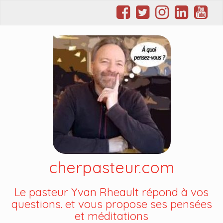
cherpasteur.com
Le pasteur Yvan Rheault répond à vos
questions. et vous propose ses pensées
et méditations