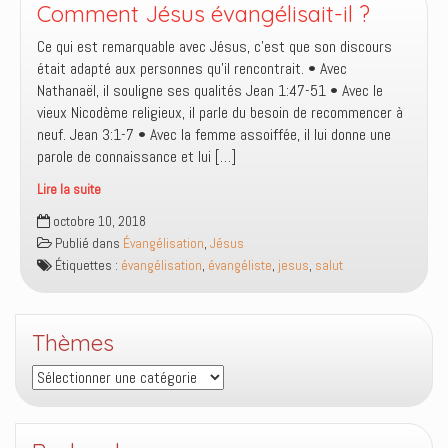
Comment Jésus évangélisait-il ?
Ce qui est remarquable avec Jésus, c’est que son discours
était adapté aux personnes qu’il rencontrait. • Avec
Nathanaël, il souligne ses qualités Jean 1:47-51 • Avec le
vieux Nicodème religieux, il parle du besoin de recommencer à
neuf. Jean 3:1-7 • Avec la femme assoiffée, il lui donne une
parole de connaissance et lui […]
Lire la suite
Comment
octobre 10, 2018
Jésus
Publié dans
Évangélisation
,
Jésus
évangélisait-
Étiquettes :
évangélisation
,
évangéliste
,
jesus
,
salut
il
?
Thèmes
Thèmes