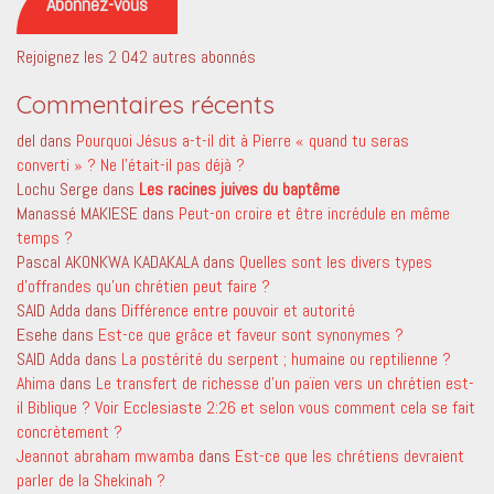
Abonnez-vous
Rejoignez les 2 042 autres abonnés
Commentaires récents
del
dans
Pourquoi Jésus a-t-il dit à Pierre « quand tu seras
converti » ? Ne l’était-il pas déjà ?
Lochu Serge
dans
Les racines juives du baptême
Manassé MAKIESE
dans
Peut-on croire et être incrédule en même
temps ?
Pascal AKONKWA KADAKALA
dans
Quelles sont les divers types
d’offrandes qu’un chrétien peut faire ?
SAID Adda
dans
Différence entre pouvoir et autorité
Esehe
dans
Est-ce que grâce et faveur sont synonymes ?
SAID Adda
dans
La postérité du serpent ; humaine ou reptilienne ?
Ahima
dans
Le transfert de richesse d’un païen vers un chrétien est-
il Biblique ? Voir Ecclesiaste 2:26 et selon vous comment cela se fait
concrètement ?
Jeannot abraham mwamba
dans
Est-ce que les chrétiens devraient
parler de la Shekinah ?