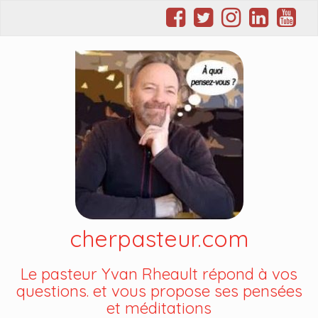
cherpasteur.com
Le pasteur Yvan Rheault répond à vos
questions. et vous propose ses pensées
et méditations