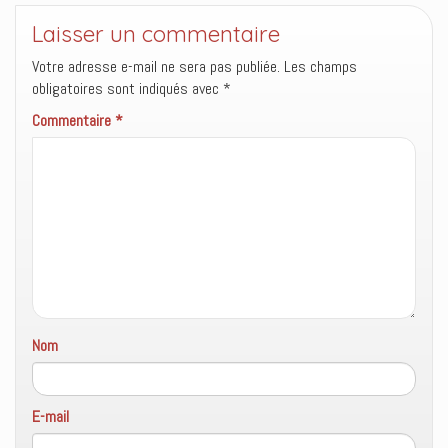
l
l
s
e
l
u
f
e
n
Laisser un commentaire
e
f
e
n
e
n
Votre adresse e-mail ne sera pas publiée.
Les champs
ê
n
o
t
ê
u
obligatoires sont indiqués avec
*
r
t
v
e
r
e
)
e
l
Commentaire
*
)
l
e
f
e
n
ê
t
r
e
)
Nom
E-mail