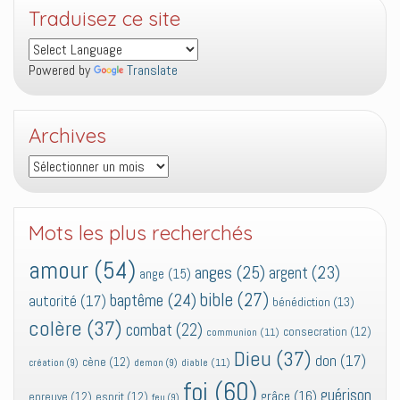
Traduisez ce site
Powered by
Translate
Archives
Archives
Mots les plus recherchés
amour
(54)
anges
(25)
argent
(23)
ange
(15)
bible
(27)
baptême
(24)
autorité
(17)
bénédiction
(13)
colère
(37)
combat
(22)
consecration
(12)
communion
(11)
Dieu
(37)
don
(17)
cène
(12)
diable
(11)
création
(9)
demon
(9)
foi
(60)
guérison
grâce
(16)
epreuve
(12)
esprit
(12)
feu
(9)