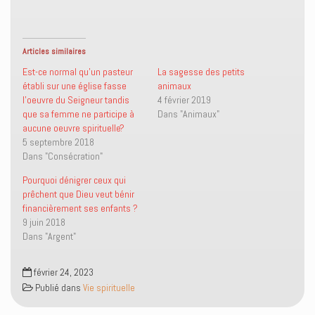
t
t
o
r
a
a
y
i
g
g
e
m
e
e
r
e
r
r
u
r
s
s
n
(
Articles similaires
u
u
l
o
r
r
i
u
Est-ce normal qu’un pasteur
La sagesse des petits
T
F
e
v
établi sur une église fasse
animaux
w
a
n
r
i
c
p
e
l’oeuvre du Seigneur tandis
4 février 2019
t
e
a
d
que sa femme ne participe à
Dans "Animaux"
t
b
r
a
e
o
e
n
aucune oeuvre spirituelle?
r
o
-
s
5 septembre 2018
(
k
m
u
o
(
a
n
Dans "Consécration"
u
o
i
e
v
u
l
n
r
v
à
o
Pourquoi dénigrer ceux qui
e
r
u
u
prêchent que Dieu veut bénir
d
e
n
v
a
d
a
e
financièrement ses enfants ?
n
a
m
l
9 juin 2018
s
n
i
l
u
s
(
e
Dans "Argent"
n
u
o
f
e
n
u
e
n
e
v
n
o
n
r
ê
février 24, 2023
u
o
e
t
Publié dans
v
u
Vie spirituelle
d
r
e
v
a
e
l
e
n
)