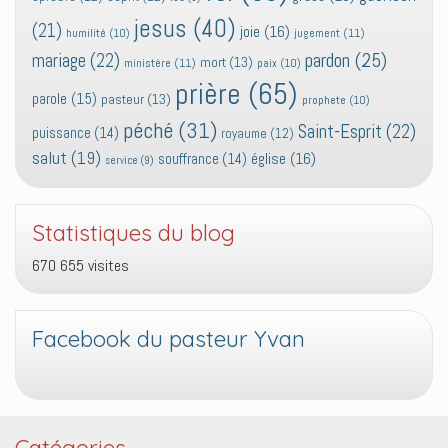
jesus
(40)
(21)
joie
(16)
jugement
(11)
humilité
(10)
pardon
(25)
mariage
(22)
mort
(13)
ministère
(11)
paix
(10)
prière
(65)
parole
(15)
pasteur
(13)
prophete
(10)
péché
(31)
Saint-Esprit
(22)
puissance
(14)
royaume
(12)
salut
(19)
église
(16)
souffrance
(14)
service
(9)
Statistiques du blog
670 655 visites
Facebook du pasteur Yvan
Catégories