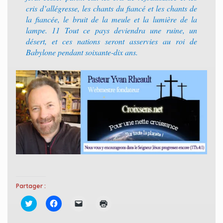
cris d’allégresse, les chants du fiancé et les chants de
la fiancée, le bruit de la meule et la lumière de la
lampe. 11 Tout ce pays deviendra une ruine, un
désert, et ces nations seront asservies au roi de
Babylone pendant soixante-dix ans.
Partager :
C
C
C
C
l
l
l
l
i
i
i
i
q
q
q
q