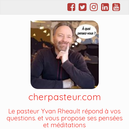
cherpasteur.com
Le pasteur Yvan Rheault répond à vos
questions. et vous propose ses pensées
et méditations