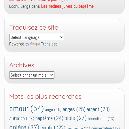
Lochu Serge
dans
Les racines juives du baptême
Traduisez ce site
Powered by
Translate
Archives
Archives
Mots les plus recherchés
amour
(54)
anges
(25)
argent
(23)
ange
(15)
bible
(27)
baptême
(24)
autorité
(17)
bénédiction
(13)
colère
(37)
combat
(22)
consecration
(12)
communion
(11)