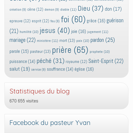
Dieu
(37)
don
(17)
cène
(12)
diable
(11)
création
(9)
demon
(9)
foi
(60)
guérison
grâce
(16)
epreuve
(12)
esprit
(12)
feu
(9)
jesus
(40)
(21)
joie
(16)
jugement
(11)
humilité
(10)
pardon
(25)
mariage
(22)
mort
(13)
ministère
(11)
paix
(10)
prière
(65)
parole
(15)
pasteur
(13)
prophete
(10)
péché
(31)
Saint-Esprit
(22)
puissance
(14)
royaume
(12)
salut
(19)
église
(16)
souffrance
(14)
service
(9)
Statistiques du blog
670 655 visites
Facebook du pasteur Yvan