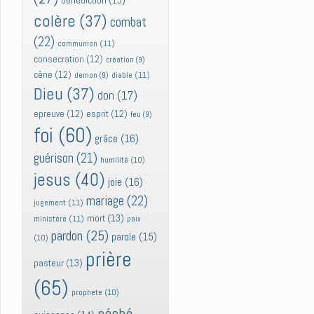
bénédiction
(13)
colère
(37)
combat
(22)
communion
(11)
consecration
(12)
création
(9)
cène
(12)
diable
(11)
demon
(9)
Dieu
(37)
don
(17)
epreuve
(12)
esprit
(12)
feu
(9)
foi
(60)
grâce
(16)
guérison
(21)
humilité
(10)
jesus
(40)
joie
(16)
mariage
(22)
jugement
(11)
mort
(13)
ministère
(11)
paix
pardon
(25)
parole
(15)
(10)
prière
pasteur
(13)
(65)
prophete
(10)
péché