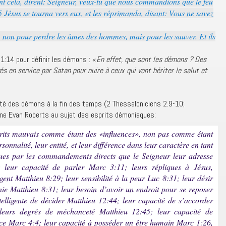
nt cela, dirent: Seigneur, veux-tu que nous commandions que le feu
 Jésus se tourna vers eux, et les réprimanda, disant: Vous ne savez
, non pour perdre les âmes des hommes, mais pour les sauver. Et ils
:14 pour définir les démons : «
En effet, que sont les démons ? Des
és en service par Satan pour nuire à ceux qui vont hériter le salut et
vité des démons à la fin des temps (2 Thessaloniciens 2.9-10;
gne Evan Roberts au sujet des esprits démoniaques:
rits mauvais comme étant des «influences», non pas comme étant
rsonnalité, leur entité, et leur différence dans leur caractère en tant
t vues par les commandements directs que le Seigneur leur adresse
 leur capacité de parler Marc 3:11; leurs répliques à Jésus,
gent Matthieu 8:29; leur sensibilité à la peur Luc 8:31; leur désir
ie Matthieu 8:31; leur besoin d’avoir un endroit pour se reposer
telligente de décider Matthieu 12:44; leur capacité de s’accorder
 leurs degrés de méchanceté Matthieu 12:45; leur capacité de
rce Marc 4:4; leur capacité à posséder un être humain Marc 1:26,