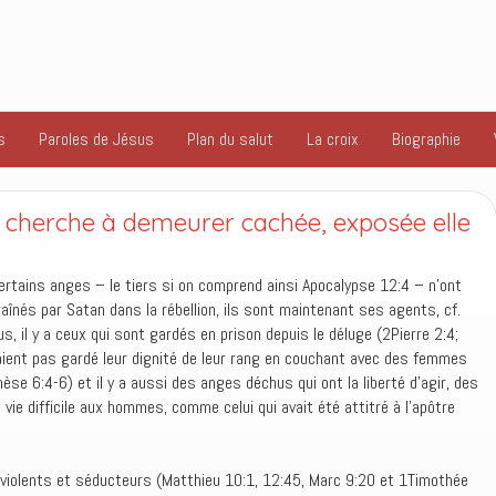
s
Paroles de Jésus
Plan du salut
La croix
Biographie
 cherche à demeurer cachée, exposée elle
ertains anges – le tiers si on comprend ainsi Apocalypse 12:4 – n’ont
raînés par Satan dans la rébellion, ils sont maintenant ses agents, cf.
 il y a ceux qui sont gardés en prison depuis le déluge (2Pierre 2:4;
vaient pas gardé leur dignité de leur rang en couchant avec des femmes
se 6:4-6) et il y a aussi des anges déchus qui ont la liberté d’agir, des
vie difficile aux hommes, comme celui qui avait été attitré à l’apôtre
iolents et séducteurs (Matthieu 10:1, 12:45, Marc 9:20 et 1Timothée