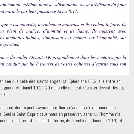
umain comme médium pour la «divination», ou la prédiction du futur
nd miracle par leur puissance Actes 8:11.
t que c’est mauvais, terriblement mauvais, et ils veulent le faire. Ils
n plein de malice, d’inimitié et de haine. Ils agissent avec
des méthodes habiles, s’imposant eux-mêmes sur l’humanité, sur
 spirituel.
sance du malin 1Jean.5:19, profondément dans les ténèbres par la
nt conduit par lui à travers de vastes cohortes d’esprits sous son
isée que celle des saints anges, cf. Ephésiens 6:12, elle entre en
 Seigneur, cf. Daniel 10:13-20 mais elle ne peut résister devant Jésus,
9-10.
 et sont des experts avec des milliers d’années d’expérience pour
 Seul le Saint-Esprit peut nous en préserver, sans lui, l’homme n’a
ui nous fait résister d’une foi ferme, ils tremblent (Jacques 2:19) et