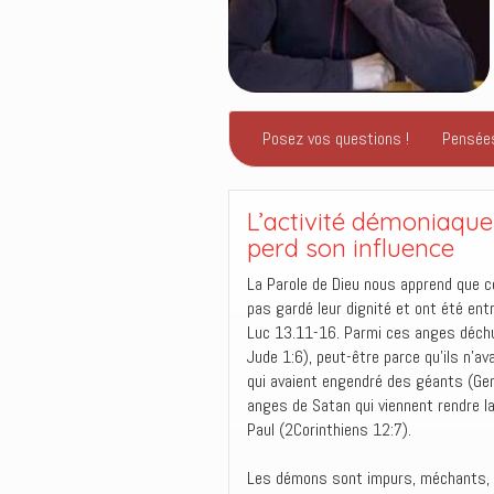
Posez vos questions !
Pensée
L’activité démoniaque
perd son influence
La Parole de Dieu nous apprend que c
pas gardé leur dignité et ont été ent
Luc 13.11-16. Parmi ces anges déchus,
Jude 1:6), peut-être parce qu’ils n’a
qui avaient engendré des géants (Genè
anges de Satan qui viennent rendre la 
Paul (2Corinthiens 12:7).
Les démons sont impurs, méchants, v