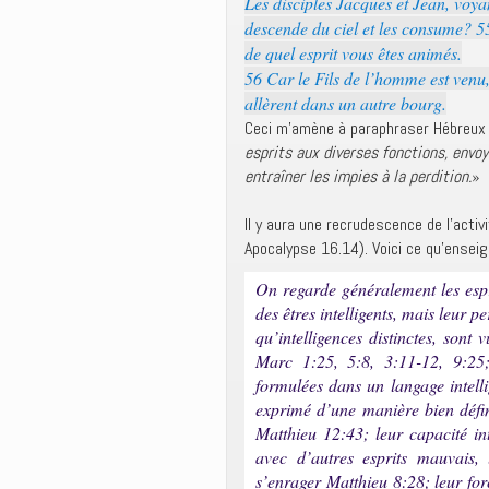
Les disciples Jacques et Jean, voya
descende du ciel et les consume? 55
de quel esprit vous êtes animés.
56 Car le Fils de l’homme est venu
allèrent dans un autre bourg.
Ceci m’amène à paraphraser Hébreux 1
esprits aux diverses fonctions, envoy
entraîner les impies à la perdition.
»
Il y aura une recrudescence de l’acti
Apocalypse 16.14). Voici ce qu’ensei
On regarde généralement les esp
des êtres intelligents, mais leur pe
qu’intelligences distinctes, son
Marc 1:25, 5:8, 3:11-12, 9:25;
formulées dans un langage intelli
exprimé d’une manière bien défin
Matthieu 12:43; leur capacité in
avec d’autres esprits mauvais,
s’enrager Matthieu 8:28; leur fo