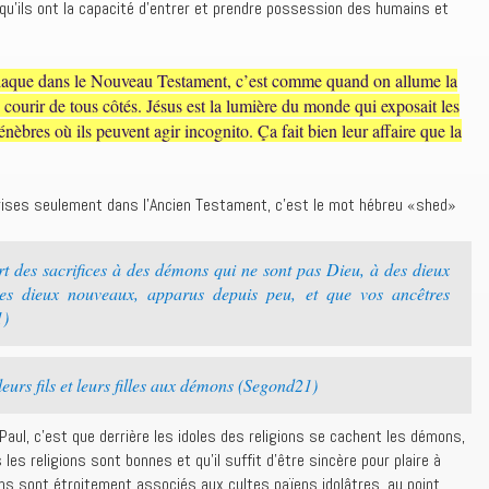
 qu’ils ont la capacité d’entrer et prendre possession des humains et
iaque dans le Nouveau Testament, c’est comme quand on allume la
s courir de tous côtés. Jésus est la lumière du monde qui exposait les
èbres où ils peuvent agir incognito. Ça fait bien leur affaire que la
ises seulement dans l’Ancien Testament, c’est le mot hébreu «shed»
t des sacrifices à des démons qui ne sont pas Dieu, à des dieux
des dieux nouveaux, apparus depuis peu, et que vos ancêtres
1)
leurs fils et leurs filles aux démons (Segond21)
aul, c’est que derrière les idoles des religions se cachent les démons,
les religions sont bonnes et qu’il suffit d’être sincère pour plaire à
ons sont étroitement associés aux cultes païens idolâtres, au point