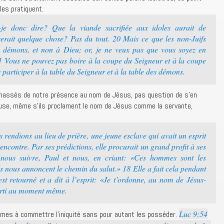
les pratiquent.
je donc dire? Que la viande sacrifiée aux idoles aurait de
serait quelque chose? Pas du tout. 20 Mais ce que les non-Juifs
 des démons, et non à Dieu; or, je ne veux pas que vous soyez en
Vous ne pouvez pas boire à la coupe du Seigneur et à la coupe
participer à la table du Seigneur et à la table des démons.
hassés de notre présence au nom de Jésus, pas question de s’en
euse, même s’ils proclament le nom de Jésus comme la servante,
rendions au lieu de prière, une jeune esclave qui avait un esprit
encontre. Par ses prédictions, elle procurait un grand profit à ses
 nous suivre, Paul et nous, en criant: «Ces hommes sont les
ils nous annoncent le chemin du salut.» 18 Elle a fait cela pendant
est retourné et a dit à l’esprit: «Je t’ordonne, au nom de Jésus-
 sorti au moment même.
Luc 9:54
mes à commettre l’iniquité sans pour autant les posséder.