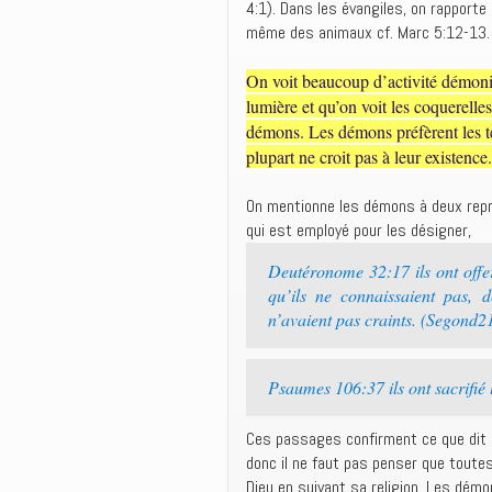
4:1). Dans les évangiles, on rapporte
même des animaux cf. Marc 5:12-13.
On voit beaucoup d’activité démon
lumière et qu’on voit les coquerelle
démons. Les démons préfèrent les tén
plupart ne croit pas à leur existence.
On mentionne les démons à deux repr
qui est employé pour les désigner,
Deutéronome 32:17 ils ont offer
qu’ils ne connaissaient pas, 
n’avaient pas craints. (Segond2
Psaumes 106:37 ils ont sacrifié 
Ces passages confirment ce que dit P
donc il ne faut pas penser que toutes 
Dieu en suivant sa religion. Les dém