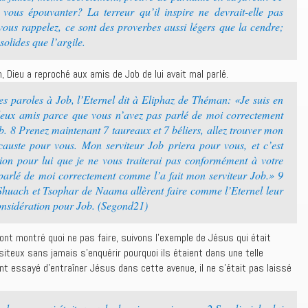
 vous épouvanter? La terreur qu’il inspire ne devrait-elle pas
ous rappelez, ce sont des proverbes aussi légers que la cendre;
solides que l’argile.
, Dieu a reproché aux amis de Job de lui avait mal parlé.
s paroles à Job, l’Eternel dit à Eliphaz de Théman: «Je suis en
s deux amis parce que vous n’avez pas parlé de moi correctement
b. 8 Prenez maintenant 7 taureaux et 7 béliers, allez trouver mon
ocauste pour vous. Mon serviteur Job priera pour vous, et c’est
tion pour lui que je ne vous traiterai pas conformément à votre
s parlé de moi correctement comme l’a fait mon serviteur Job.» 9
huach et Tsophar de Naama allèrent faire comme l’Eternel leur
 considération pour Job. (Segond21)
ont montré quoi ne pas faire, suivons l’exemple de Jésus qui était
iteux sans jamais s’enquérir pourquoi ils étaient dans une telle
ent essayé d’entraîner Jésus dans cette avenue, il ne s’était pas laissé