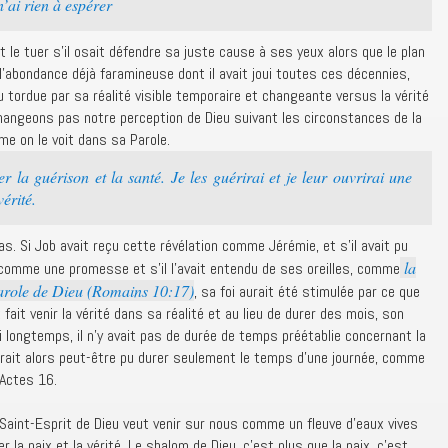
n’ai rien à espérer
et le tuer s’il osait défendre sa juste cause à ses yeux alors que le plan
 l’abondance déjà faramineuse dont il avait joui toutes ces décennies,
u tordue par sa réalité visible temporaire et changeante versus la vérité
 changeons pas notre perception de Dieu suivant les circonstances de la
me on le voit dans sa Parole.
 la guérison et la santé. Je les guérirai et je leur ouvrirai une
érité.
as. Si Job avait reçu cette révélation comme Jérémie, et s’il avait pu
la
comme une promesse et s’il l’avait entendu de ses oreilles, comme
 parole de Dieu (Romains 10:17)
, sa foi aurait été stimulée par ce que
fait venir la vérité dans sa réalité et au lieu de durer des mois, son
i longtemps, il n’y avait pas de durée de temps préétablie concernant la
rait alors peut-être pu durer seulement le temps d’une journée, comme
 Actes 16.
 Saint-Esprit de Dieu veut venir sur nous comme un fleuve d’eaux vives
 la paix et la vérité. Le shalom de Dieu, c’est plus que la paix, c’est