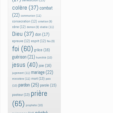
bénédiction
(13)
colère
(37)
combat
(22)
communion
(11)
consecration
(12)
création
(9)
cène
(12)
diable
(11)
demon
(9)
Dieu
(37)
don
(17)
epreuve
(12)
esprit
(12)
feu
(9)
foi
(60)
grâce
(16)
guérison
(21)
humilité
(10)
jesus
(40)
joie
(16)
mariage
(22)
jugement
(11)
mort
(13)
ministère
(11)
paix
pardon
(25)
parole
(15)
(10)
prière
pasteur
(13)
(65)
prophete
(10)
péché