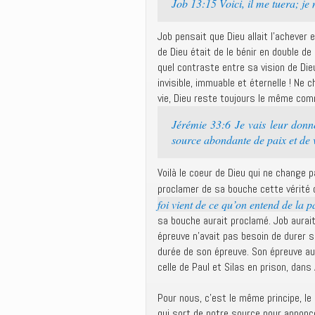
Job 13:15 Voici, il me tuera; je 
Job pensait que Dieu allait l’achever 
de Dieu était de le bénir en double de
quel contraste entre sa vision de Die
invisible, immuable et éternelle ! Ne
vie, Dieu reste toujours le même com
Jérémie 33:6 Je vais leur donner
source abondante de paix et de v
Voilà le coeur de Dieu qui ne change p
proclamer de sa bouche cette vérité 
foi vient de ce qu’on entend de la
sa bouche aurait proclamé. Job aurait 
épreuve n’avait pas besoin de durer s
durée de son épreuve. Son épreuve au
celle de Paul et Silas en prison, dans
Pour nous, c’est le même principe, le
qui sort de notre source pour annoncer