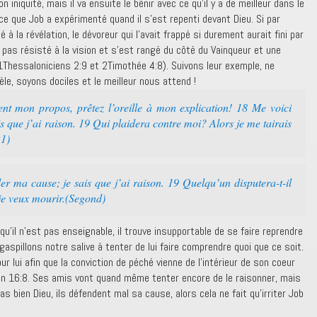
 iniquité, mais il va ensuite le bénir avec ce qu’il y a de meilleur dans le
e que Job a expérimenté quand il s’est repenti devant Dieu. Si par
é à la révélation, le dévoreur qui l’avait frappé si durement aurait fini par
 pas résisté à la vision et s’est rangé du côté du Vainqueur et une
(1Thessaloniciens 2:9 et 2Timothée 4:8). Suivons leur exemple, ne
le, soyons dociles et le meilleur nous attend !
nt mon propos, prêtez l’oreille à mon explication! 18 Me voici
s que j’ai raison. 19 Qui plaidera contre moi? Alors je me tairais
21)
er ma cause; je sais que j’ai raison. 19 Quelqu’un disputera-t-il
 je veux mourir.(Segond)
 qu’il n’est pas enseignable, il trouve insupportable de se faire reprendre
aspillons notre salive à tenter de lui faire comprendre quoi que ce soit.
our lui afin que la conviction de péché vienne de l’intérieur de son coeur
Jean 16:8. Ses amis vont quand même tenter encore de le raisonner, mais
ien Dieu, ils défendent mal sa cause, alors cela ne fait qu’irriter Job