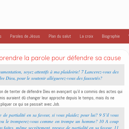
s
Paroles de Jésus
Plan du salut
La croix
Biographie
rendre la parole pour défendre sa cause
mentation, soyez attentifs à ma plaidoirie! 7 Lancerez-vous des
dre Dieu, pour le soutenir alléguerez-vous des faussetés?
on de tenter de défendre Dieu en avançant qu’il a commis des actes qui
mis auraient dû changer leur approche depuis le temps, mais ils ne
pliquer ce qui se passait avec Job.
 de partialité en sa faveur, si vous plaidez pour lui? 9 S’il vous
l, ou le tromperez-vous comme on trompe un homme? 10 A coup
ous faites, même secrètement, preuve de partialité en sa faveur. 11