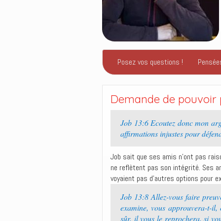
Posez vos questions !
Pensée
Demande de pouvoir p
Job 13:6 Ecoutez donc mon argu
affirmations injustes pour défen
Job sait que ses amis n’ont pas rais
ne reflètent pas son intégrité. Ses a
voyaient pas d’autres options pour ex
Job 13:8 Allez-vous faire preuve
examine, vous approuvera-t-i
sûr, il vous le reprochera, si v