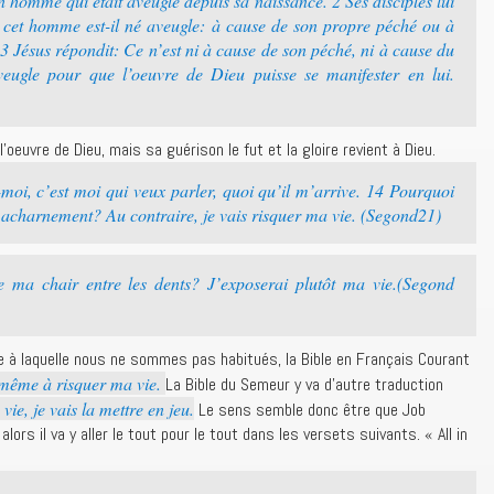
 homme qui était aveugle depuis sa naissance. 2 Ses disciples lui
cet homme est-il né aveugle: à cause de son propre péché ou à
3 Jésus répondit: Ce n’est ni à cause de son péché, ni à cause du
veugle pour que l’oeuvre de Dieu puisse se manifester en lui.
l’oeuvre de Dieu, mais sa guérison le fut et la gloire revient à Dieu.
-moi, c’est moi qui veux parler, quoi qu’il m’arrive. 14 Pourquoi
acharnement? Au contraire, je vais risquer ma vie. (Segond21)
e ma chair entre les dents? J’exposerai plutôt ma vie.(Segond
 à laquelle nous ne sommes pas habitués, la Bible en Français Courant
, même à risquer ma vie.
La Bible du Semeur y va d’autre traduction
vie, je vais la mettre en jeu.
Le sens semble donc être que Job
 alors il va y aller le tout pour le tout dans les versets suivants. « All in