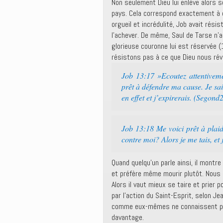
Non seulement Dieu lui enlève alors son
pays. Cela correspond exactement à c
orgueil et incrédulité, Job avait résist
l’achever. De même, Saul de Tarse n’a
glorieuse couronne lui est réservée 
résistons pas à ce que Dieu nous révè
Job 13:17 »Ecoutez attentiveme
prêt à défendre ma cause. Je sai
en effet et j’expirerais. (Segond
Job 13:18 Me voici prêt à plaid
contre moi? Alors je me tais, et
Quand quelqu’un parle ainsi, il montre
et préfère même mourir plutôt. Nous g
Alors il vaut mieux se taire et prier p
par l’action du Saint-Esprit, selon 
comme eux-mêmes ne connaissent pas b
davantage.