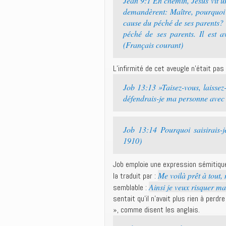
Jean 9:1 En chemin, Jésus vit un
demandèrent: Maître, pourquoi 
cause du péché de ses parents? 
péché de ses parents. Il est a
(Français courant)
L’infirmité de cet aveugle n’était pas 
Job 13:13 »Taisez-vous, laissez
défendrais-je ma personne avec 
Job 13:14 Pourquoi saisirais-j
1910)
Job emploie une expression sémitique
Me voilà prêt à tout
la traduit par :
Ainsi je veux risquer ma 
semblable :
sentait qu’il n’avait plus rien à perdre
», comme disent les anglais.