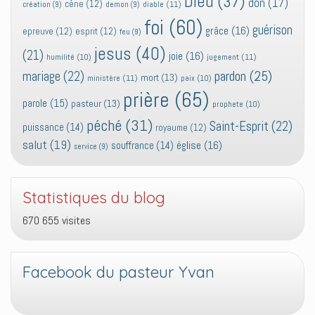
Dieu
(37)
don
(17)
cène
(12)
diable
(11)
création
(9)
demon
(9)
foi
(60)
guérison
grâce
(16)
epreuve
(12)
esprit
(12)
feu
(9)
jesus
(40)
(21)
joie
(16)
jugement
(11)
humilité
(10)
pardon
(25)
mariage
(22)
mort
(13)
ministère
(11)
paix
(10)
prière
(65)
parole
(15)
pasteur
(13)
prophete
(10)
péché
(31)
Saint-Esprit
(22)
puissance
(14)
royaume
(12)
salut
(19)
église
(16)
souffrance
(14)
service
(9)
Statistiques du blog
670 655 visites
Facebook du pasteur Yvan