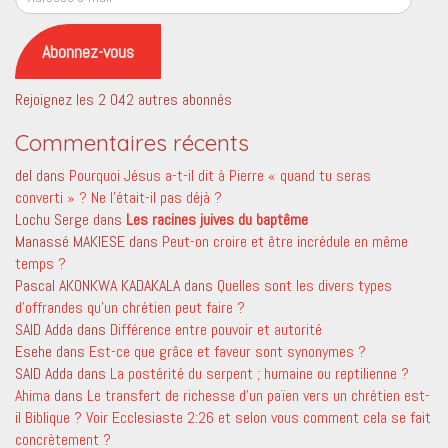
e-
mail
Abonnez-vous
Rejoignez les 2 042 autres abonnés
Commentaires récents
del
dans
Pourquoi Jésus a-t-il dit à Pierre « quand tu seras
converti » ? Ne l’était-il pas déjà ?
Lochu Serge
dans
Les racines juives du baptême
Manassé MAKIESE
dans
Peut-on croire et être incrédule en même
temps ?
Pascal AKONKWA KADAKALA
dans
Quelles sont les divers types
d’offrandes qu’un chrétien peut faire ?
SAID Adda
dans
Différence entre pouvoir et autorité
Esehe
dans
Est-ce que grâce et faveur sont synonymes ?
SAID Adda
dans
La postérité du serpent ; humaine ou reptilienne ?
Ahima
dans
Le transfert de richesse d’un païen vers un chrétien est-
il Biblique ? Voir Ecclesiaste 2:26 et selon vous comment cela se fait
concrètement ?