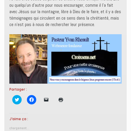
ou quelqu’un d’autre pour nous encourager, comme il l’a fait
avec Jésus sur la montagne, libre à Dieu de le faire, et il y a des
témoignages qui circulent en ce sens dans la chrétienté, mais
ce n’est pas à nous de rechercher leur présence.
Partager :
C
C
C
C
l
l
l
l
i
i
i
i
q
q
q
q
u
u
u
u
e
e
e
e
J’aime ça :
z
z
r
r
p
p
p
p
chargement…
o
o
o
o