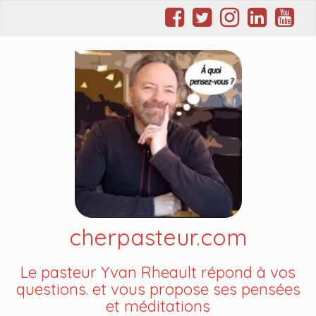
cherpasteur.com
Le pasteur Yvan Rheault répond à vos
questions. et vous propose ses pensées
et méditations