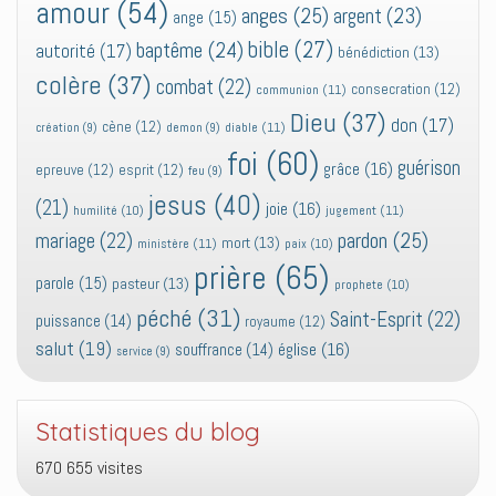
amour
(54)
anges
(25)
argent
(23)
ange
(15)
bible
(27)
baptême
(24)
autorité
(17)
bénédiction
(13)
colère
(37)
combat
(22)
consecration
(12)
communion
(11)
Dieu
(37)
don
(17)
cène
(12)
diable
(11)
création
(9)
demon
(9)
foi
(60)
guérison
grâce
(16)
epreuve
(12)
esprit
(12)
feu
(9)
jesus
(40)
(21)
joie
(16)
jugement
(11)
humilité
(10)
pardon
(25)
mariage
(22)
mort
(13)
ministère
(11)
paix
(10)
prière
(65)
parole
(15)
pasteur
(13)
prophete
(10)
péché
(31)
Saint-Esprit
(22)
puissance
(14)
royaume
(12)
salut
(19)
église
(16)
souffrance
(14)
service
(9)
Statistiques du blog
670 655 visites