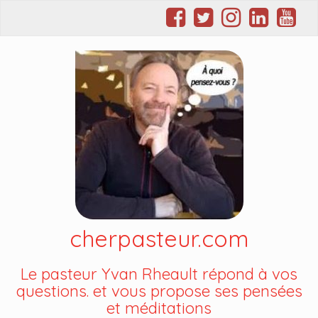
cherpasteur.com
Le pasteur Yvan Rheault répond à vos
questions. et vous propose ses pensées
et méditations