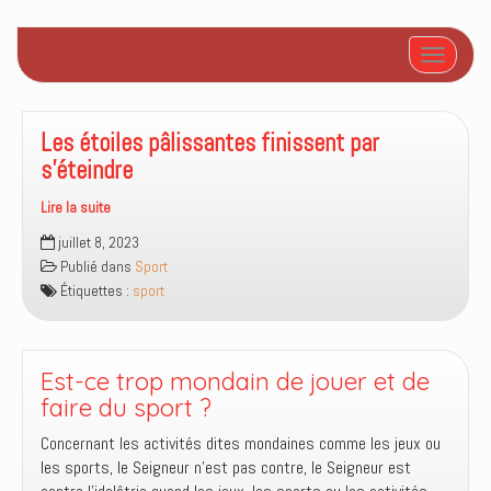
Afficher/
Les étoiles pâlissantes finissent par
s’éteindre
Lire la suite
Les
juillet 8, 2023
étoiles
Publié dans
Sport
pâlissantes
Étiquettes :
sport
finissent
par
s’éteindre
Est-ce trop mondain de jouer et de
faire du sport ?
Concernant les activités dites mondaines comme les jeux ou
les sports, le Seigneur n’est pas contre, le Seigneur est