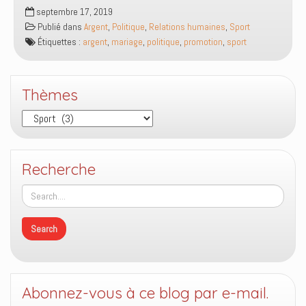
Les
septembre 17, 2019
opportunités
Publié dans
Argent
,
Politique
,
Relations humaines
,
Sport
sont
Étiquettes :
argent
,
mariage
,
politique
,
promotion
,
sport
temporaires
Thèmes
Thèmes
Recherche
Abonnez-vous à ce blog par e-mail.