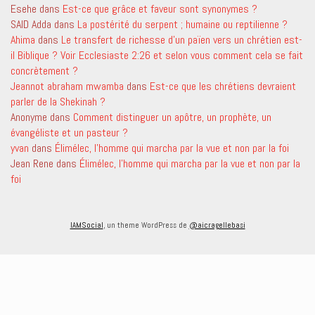
Esehe
dans
Est-ce que grâce et faveur sont synonymes ?
SAID Adda
dans
La postérité du serpent ; humaine ou reptilienne ?
Ahima
dans
Le transfert de richesse d’un païen vers un chrétien est-
il Biblique ? Voir Ecclesiaste 2:26 et selon vous comment cela se fait
concrètement ?
Jeannot abraham mwamba
dans
Est-ce que les chrétiens devraient
parler de la Shekinah ?
Anonyme
dans
Comment distinguer un apôtre, un prophète, un
évangéliste et un pasteur ?
yvan
dans
Élimélec, l’homme qui marcha par la vue et non par la foi
Jean Rene
dans
Élimélec, l’homme qui marcha par la vue et non par la
foi
IAMSocial
, un theme WordPress de
@aicragellebasi