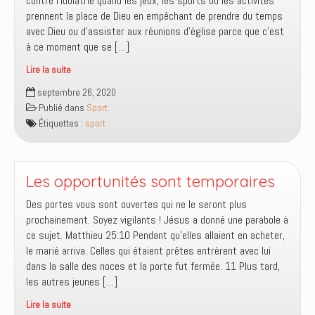
contre l’idolâtrie quand les jeux, les sports ou les activités
prennent la place de Dieu en empêchant de prendre du temps
avec Dieu ou d’assister aux réunions d’église parce que c’est
à ce moment que se […]
Lire la suite
Est-
septembre 26, 2020
ce
Publié dans
Sport
trop
Étiquettes :
sport
mondain
de
jouer
et
Les opportunités sont temporaires
de
Des portes vous sont ouvertes qui ne le seront plus
faire
prochainement. Soyez vigilants ! Jésus a donné une parabole à
du
ce sujet. Matthieu 25:10 Pendant qu’elles allaient en acheter,
sport
le marié arriva. Celles qui étaient prêtes entrèrent avec lui
?
dans la salle des noces et la porte fut fermée. 11 Plus tard,
les autres jeunes […]
Lire la suite