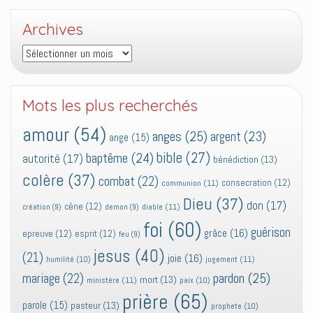
Archives
Archives
Mots les plus recherchés
amour
(54)
anges
(25)
argent
(23)
ange
(15)
bible
(27)
baptême
(24)
autorité
(17)
bénédiction
(13)
colère
(37)
combat
(22)
consecration
(12)
communion
(11)
Dieu
(37)
don
(17)
cène
(12)
diable
(11)
création
(9)
demon
(9)
foi
(60)
guérison
grâce
(16)
epreuve
(12)
esprit
(12)
feu
(9)
jesus
(40)
(21)
joie
(16)
jugement
(11)
humilité
(10)
pardon
(25)
mariage
(22)
mort
(13)
ministère
(11)
paix
(10)
prière
(65)
parole
(15)
pasteur
(13)
prophete
(10)