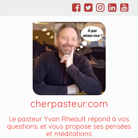
cherpasteur.com
Le pasteur Yvan Rheault répond à vos
questions. et vous propose ses pensées
et méditations