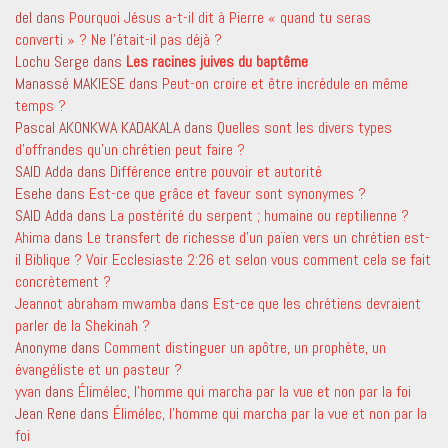
del
dans
Pourquoi Jésus a-t-il dit à Pierre « quand tu seras
converti » ? Ne l’était-il pas déjà ?
Lochu Serge
dans
Les racines juives du baptême
Manassé MAKIESE
dans
Peut-on croire et être incrédule en même
temps ?
Pascal AKONKWA KADAKALA
dans
Quelles sont les divers types
d’offrandes qu’un chrétien peut faire ?
SAID Adda
dans
Différence entre pouvoir et autorité
Esehe
dans
Est-ce que grâce et faveur sont synonymes ?
SAID Adda
dans
La postérité du serpent ; humaine ou reptilienne ?
Ahima
dans
Le transfert de richesse d’un païen vers un chrétien est-
il Biblique ? Voir Ecclesiaste 2:26 et selon vous comment cela se fait
concrètement ?
Jeannot abraham mwamba
dans
Est-ce que les chrétiens devraient
parler de la Shekinah ?
Anonyme
dans
Comment distinguer un apôtre, un prophète, un
évangéliste et un pasteur ?
yvan
dans
Élimélec, l’homme qui marcha par la vue et non par la foi
Jean Rene
dans
Élimélec, l’homme qui marcha par la vue et non par la
foi