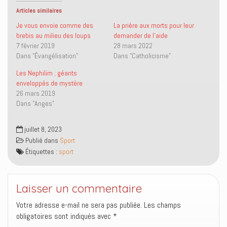
t
t
o
r
Articles similaires
a
a
y
i
g
g
e
m
e
e
r
e
Je vous envoie comme des
La prière aux morts pour leur
r
r
u
r
brebis au milieu des loups
demander de l’aide
s
s
n
(
u
u
l
o
7 février 2019
28 mars 2022
r
r
i
u
Dans "Évangélisation"
Dans "Catholicisme"
T
F
e
v
w
a
n
r
i
c
p
e
Les Nephilim ; géants
t
e
a
d
enveloppés de mystère
t
b
r
a
e
o
e
n
26 mars 2019
r
o
-
s
Dans "Anges"
(
k
m
u
o
(
a
n
u
o
i
e
v
u
l
n
juillet 8, 2023
r
v
à
o
e
r
u
u
Publié dans
Sport
d
e
n
v
a
d
a
e
Étiquettes :
sport
n
a
m
l
s
n
i
l
u
s
(
e
n
u
o
f
e
n
u
e
Laisser un commentaire
n
e
v
n
o
n
r
ê
u
o
e
t
Votre adresse e-mail ne sera pas publiée.
Les champs
v
u
d
r
obligatoires sont indiqués avec
*
e
v
a
e
l
e
n
)