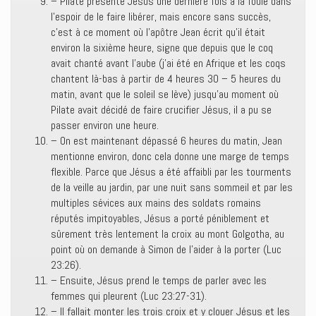
– Pilate présente Jésus une dernière fois à la foule dans
l’espoir de le faire libérer, mais encore sans succès,
c’est à ce moment où l’apôtre Jean écrit qu’il était
environ la sixième heure, signe que depuis que le coq
avait chanté avant l’aube (j’ai été en Afrique et les coqs
chantent là-bas à partir de 4 heures 30 – 5 heures du
matin, avant que le soleil se lève) jusqu’au moment où
Pilate avait décidé de faire crucifier Jésus, il a pu se
passer environ une heure.
– On est maintenant dépassé 6 heures du matin, Jean
mentionne environ, donc cela donne une marge de temps
flexible. Parce que Jésus a été affaibli par les tourments
de la veille au jardin, par une nuit sans sommeil et par les
multiples sévices aux mains des soldats romains
réputés impitoyables, Jésus a porté péniblement et
sûrement très lentement la croix au mont Golgotha, au
point où on demande à Simon de l’aider à la porter (Luc
23:26).
– Ensuite, Jésus prend le temps de parler avec les
femmes qui pleurent (Luc 23:27-31).
– Il fallait monter les trois croix et y clouer Jésus et les