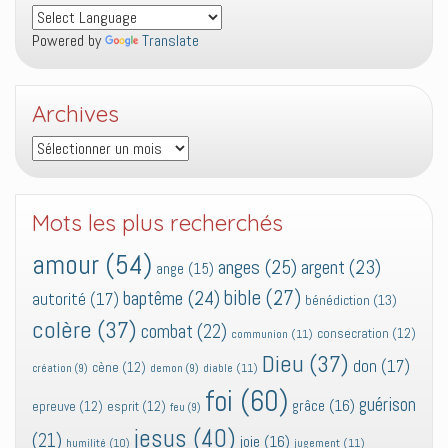
Powered by
Translate
Archives
Archives
Mots les plus recherchés
amour
(54)
anges
(25)
argent
(23)
ange
(15)
bible
(27)
baptême
(24)
autorité
(17)
bénédiction
(13)
colère
(37)
combat
(22)
consecration
(12)
communion
(11)
Dieu
(37)
don
(17)
cène
(12)
diable
(11)
création
(9)
demon
(9)
foi
(60)
guérison
grâce
(16)
epreuve
(12)
esprit
(12)
feu
(9)
jesus
(40)
(21)
joie
(16)
jugement
(11)
humilité
(10)