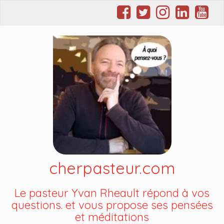
cherpasteur.com
Le pasteur Yvan Rheault répond à vos
questions. et vous propose ses pensées
et méditations