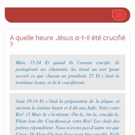
Afficher/
A quelle heure Jésus a-t-il été crucifié
?
Marc 15:24 Et quand ils l’eurent crucifié, ils
partagèrent ses vêtements, les tirant au sort |pour
savoir| ce que chacun en prendrait. 25 Et c’était la
troisième heure, et ils le crucifièrent.
Jean 19:14 Et c’était la préparation de la pâque, et
environ la sixième heure et il dit aux Juifs: Voici votre
Roi! 15 Mais ils s’écrièrent: Ôte-le, ôte-le, crucifie-le.
Pilate leur dit: Crucifierai-je votre Roi? Les chefs des
prêtres répondirent: Nous n’avons pas d’autre roi que
César. 16 Alors il le leur livra pour être crucifié. Et ils