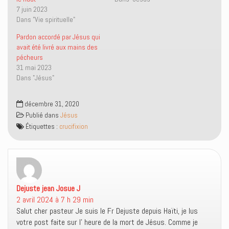
t
e
a
d
7 juin 2023
t
b
r
a
e
o
e
n
Dans "Vie spirituelle"
r
o
-
s
(
k
m
u
o
(
a
n
Pardon accordé par Jésus qui
u
o
i
e
avait été livré aux mains des
v
u
l
n
r
v
à
o
pécheurs
e
r
u
u
31 mai 2023
d
e
n
v
a
d
a
e
Dans "Jésus"
n
a
m
l
s
n
i
l
u
s
(
e
n
u
o
f
décembre 31, 2020
e
n
u
e
Publié dans
Jésus
n
e
v
n
o
n
r
ê
Étiquettes :
crucifixion
u
o
e
t
v
u
d
r
e
v
a
e
l
e
n
)
l
l
s
e
l
u
f
e
n
e
f
e
n
e
n
Dejuste jean Josue J
dit :
ê
n
o
t
ê
u
2 avril 2024 à 7 h 29 min
r
t
v
e
r
e
Salut cher pasteur Je suis le Fr Dejuste depuis Haïti, je lus
)
e
l
votre post faite sur l’ heure de la mort de Jésus. Comme je
)
l
e