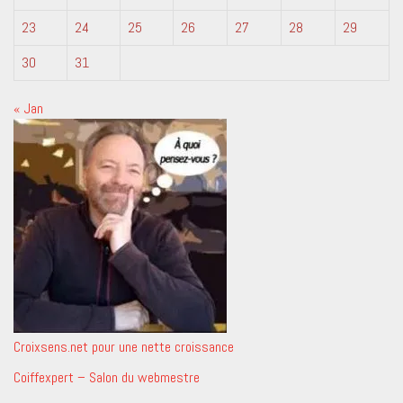
23
24
25
26
27
28
29
30
31
« Jan
Croixsens.net pour une nette croissance
Coiffexpert – Salon du webmestre