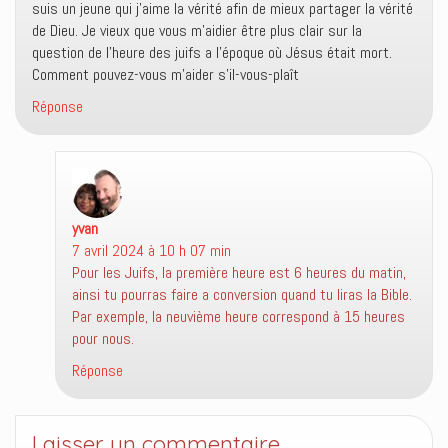
suis un jeune qui j’aime la vérité afin de mieux partager la vérité
f
e
de Dieu. Je vieux que vous m’aidier être plus clair sur la
n
question de l’heure des juifs a l’époque où Jésus était mort.
ê
t
Comment pouvez-vous m’aider s’il-vous-plaît
r
e
)
Réponse
yvan
dit :
7 avril 2024 à 10 h 07 min
Pour les Juifs, la première heure est 6 heures du matin,
ainsi tu pourras faire a conversion quand tu liras la Bible.
Par exemple, la neuvième heure correspond à 15 heures
pour nous.
Réponse
Laisser un commentaire