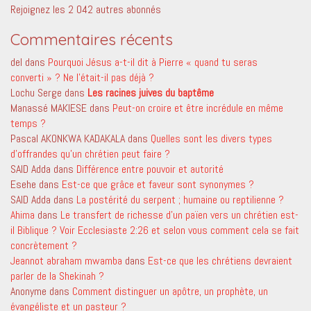
Rejoignez les 2 042 autres abonnés
Commentaires récents
del
dans
Pourquoi Jésus a-t-il dit à Pierre « quand tu seras
converti » ? Ne l’était-il pas déjà ?
Lochu Serge
dans
Les racines juives du baptême
Manassé MAKIESE
dans
Peut-on croire et être incrédule en même
temps ?
Pascal AKONKWA KADAKALA
dans
Quelles sont les divers types
d’offrandes qu’un chrétien peut faire ?
SAID Adda
dans
Différence entre pouvoir et autorité
Esehe
dans
Est-ce que grâce et faveur sont synonymes ?
SAID Adda
dans
La postérité du serpent ; humaine ou reptilienne ?
Ahima
dans
Le transfert de richesse d’un païen vers un chrétien est-
il Biblique ? Voir Ecclesiaste 2:26 et selon vous comment cela se fait
concrètement ?
Jeannot abraham mwamba
dans
Est-ce que les chrétiens devraient
parler de la Shekinah ?
Anonyme
dans
Comment distinguer un apôtre, un prophète, un
évangéliste et un pasteur ?