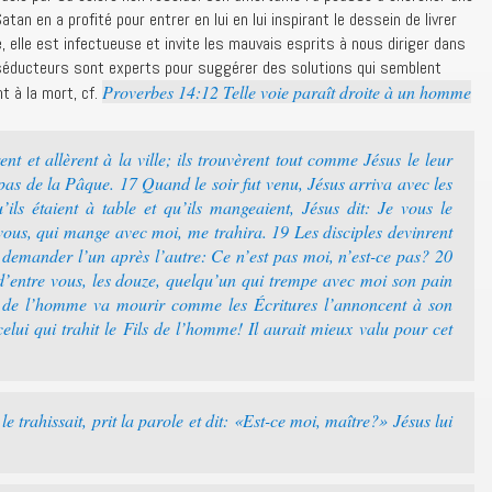
an en a profité pour entrer en lui en lui inspirant le dessein de livrer
 elle est infectueuse et invite les mauvais esprits à nous diriger dans
 séducteurs sont experts pour suggérer des solutions qui semblent
Proverbes 14:12 Telle voie paraît droite à un homme
 à la mort, cf.
nt et allèrent à la ville; ils trouvèrent tout comme Jésus le leur
repas de la Pâque. 17 Quand le soir fut venu, Jésus arriva avec les
ils étaient à table et qu’ils mangeaient, Jésus dit: Je vous le
e vous, qui mange avec moi, me trahira. 19 Les disciples devinrent
lui demander l’un après l’autre: Ce n’est pas moi, n’est-ce pas? 20
 d’entre vous, les douze, quelqu’un qui trempe avec moi son pain
ls de l’homme va mourir comme les Écritures l’annoncent à son
elui qui trahit le Fils de l’homme! Il aurait mieux valu pour cet
e trahissait, prit la parole et dit: «Est-ce moi, maître?» Jésus lui