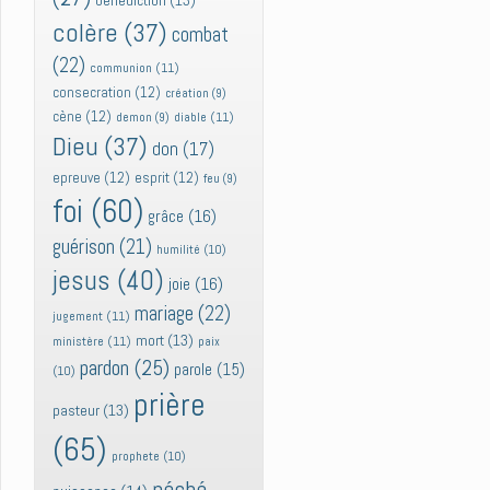
bénédiction
(13)
colère
(37)
combat
(22)
communion
(11)
consecration
(12)
création
(9)
cène
(12)
diable
(11)
demon
(9)
Dieu
(37)
don
(17)
epreuve
(12)
esprit
(12)
feu
(9)
foi
(60)
grâce
(16)
guérison
(21)
humilité
(10)
jesus
(40)
joie
(16)
mariage
(22)
jugement
(11)
mort
(13)
ministère
(11)
paix
pardon
(25)
parole
(15)
(10)
prière
pasteur
(13)
(65)
prophete
(10)
péché