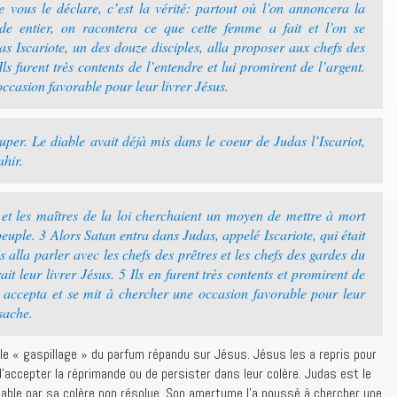
 vous le déclare, c’est la vérité: partout où l’on annoncera la
e entier, on racontera ce que cette femme a fait et l’on se
as Iscariote, un des douze disciples, alla proposer aux chefs des
Ils furent très contents de l’entendre et lui promirent de l’argent.
ccasion favorable pour leur livrer Jésus.
uper. Le diable avait déjà mis dans le coeur de Judas l’Iscariot,
ahir.
 et les maîtres de la loi cherchaient un moyen de mettre à mort
peuple. 3 Alors Satan entra dans Judas, appelé Iscariote, qui était
s alla parler avec les chefs des prêtres et les chefs des gardes du
it leur livrer Jésus. 5 Ils en furent très contents et promirent de
s accepta et se mit à chercher une occasion favorable pour leur
 sache.
 le « gaspillage » du parfum répandu sur Jésus. Jésus les a repris pour
x d’accepter la réprimande ou de persister dans leur colère. Judas est le
u diable par sa colère non résolue. Son amertume l’a poussé à chercher une