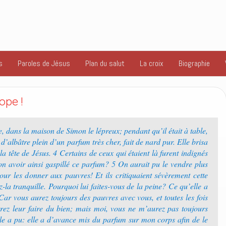
s
Paroles de Jésus
Plan du salut
La croix
Biographie
ope !
, dans la maison de Simon le lépreux; pendant qu’il était à table,
’albâtre plein d’un parfum très cher, fait de nard pur. Elle brisa
la tête de Jésus. 4 Certains de ceux qui étaient là furent indignés
bon avoir ainsi gaspillé ce parfum? 5 On aurait pu le vendre plus
pour les donner aux pauvres! Et ils critiquaient sévèrement cette
-la tranquille. Pourquoi lui faites-vous de la peine? Ce qu’elle a
ar vous aurez toujours des pauvres avec vous, et toutes les fois
rez leur faire du bien; mais moi, vous ne m’aurez pas toujours
elle a pu: elle a d’avance mis du parfum sur mon corps afin de le