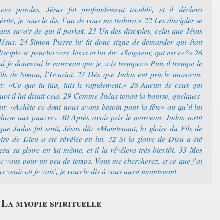
es paroles, Jésus fut profondément troublé, et il déclara
rité, je vous le dis, l’un de vous me trahira.» 22 Les disciples se
sans savoir de qui il parlait. 23 Un des disciples, celui que Jésus
 Jésus. 24 Simon Pierre lui fit donc signe de demander qui était
isciple se pencha vers Jésus et lui dit: «Seigneur, qui est-ce?» 26
ui je donnerai le morceau que je vais tremper.» Puis il trempa le
ils de Simon, l’Iscariot. 27 Dès que Judas eut pris le morceau,
dit: «Ce que tu fais, fais-le rapidement.» 28 Aucun de ceux qui
uoi il lui disait cela. 29 Comme Judas tenait la bourse, quelques-
ait: «Achète ce dont nous avons besoin pour la fête» ou qu’il lui
ose aux pauvres. 30 Après avoir pris le morceau, Judas sortit
rsque Judas fut sorti, Jésus dit: «Maintenant, la gloire du Fils de
ire de Dieu a été révélée en lui. 32 Si la gloire de Dieu a été
era sa gloire en lui-même, et il la révélera très bientôt. 33 Mes
vec vous pour un peu de temps. Vous me chercherez, et ce que j’ai
s venir où je vais’, je vous le dis à vous aussi maintenant.
La myopie spirituelle