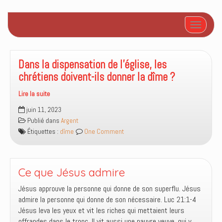
Afficher/
Dans la dispensation de l’église, les
chrétiens doivent-ils donner la dîme ?
Lire la suite
Dans
juin 11, 2023
la
Publié dans
Argent
dispensation
Étiquettes :
dîme
One Comment
de
l’église,
les
chrétiens
Ce que Jésus admire
doivent-
Jésus approuve la personne qui donne de son superflu. Jésus
ils
admire la personne qui donne de son nécessaire. Luc 21:1-4
donner
Jésus leva les yeux et vit les riches qui mettaient leurs
la
offrandes dans le tronc. Il vit aussi une pauvre veuve, qui y