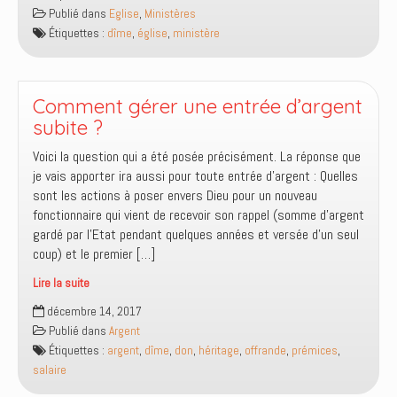
de
Publié dans
Eglise
,
Ministères
l’église
Étiquettes :
dîme
,
église
,
ministère
locale
Comment gérer une entrée d’argent
subite ?
Voici la question qui a été posée précisément. La réponse que
je vais apporter ira aussi pour toute entrée d’argent : Quelles
sont les actions à poser envers Dieu pour un nouveau
fonctionnaire qui vient de recevoir son rappel (somme d’argent
gardé par l’Etat pendant quelques années et versée d’un seul
coup) et le premier […]
Lire la suite
Comment
décembre 14, 2017
gérer
Publié dans
Argent
une
Étiquettes :
argent
,
dîme
,
don
,
héritage
,
offrande
,
prémices
,
entrée
salaire
d’argent