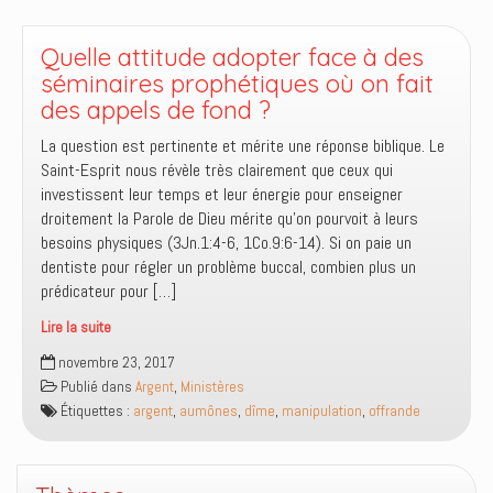
subite
?
Quelle attitude adopter face à des
séminaires prophétiques où on fait
des appels de fond ?
La question est pertinente et mérite une réponse biblique. Le
Saint-Esprit nous révèle très clairement que ceux qui
investissent leur temps et leur énergie pour enseigner
droitement la Parole de Dieu mérite qu’on pourvoit à leurs
besoins physiques (3Jn.1:4-6, 1Co.9:6-14). Si on paie un
dentiste pour régler un problème buccal, combien plus un
prédicateur pour […]
Lire la suite
Quelle
novembre 23, 2017
attitude
Publié dans
Argent
,
Ministères
adopter
Étiquettes :
argent
,
aumônes
,
dîme
,
manipulation
,
offrande
face
à
des