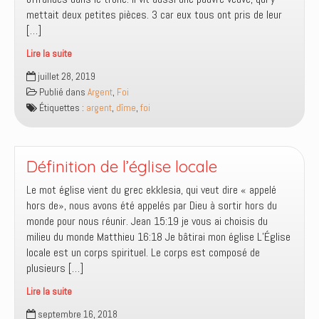
dîme
mettait deux petites pièces. 3 car eux tous ont pris de leur
?
[…]
Lire la suite
Ce
juillet 28, 2019
que
Publié dans
Argent
,
Foi
Jésus
Étiquettes :
argent
,
dîme
,
foi
admire
Définition de l’église locale
Le mot église vient du grec ekklesia, qui veut dire « appelé
hors de», nous avons été appelés par Dieu à sortir hors du
monde pour nous réunir. Jean 15:19 je vous ai choisis du
milieu du monde Matthieu 16:18 Je bâtirai mon église L’Église
locale est un corps spirituel. Le corps est composé de
plusieurs […]
Lire la suite
Définition
septembre 16, 2018