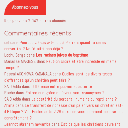
mail
Abonnez-vous
Rejoignez les 2 042 autres abonnés
Commentaires récents
del
dans
Pourquoi Jésus a-t-il dit à Pierre « quand tu seras
converti » ? Ne l’était-il pas déjà ?
Lochu Serge
dans
Les racines juives du baptême
Manassé MAKIESE
dans
Peut-on croire et être incrédule en même
temps ?
Pascal AKONKWA KADAKALA
dans
Quelles sont les divers types
d’offrandes qu’un chrétien peut faire ?
SAID Adda
dans
Différence entre pouvoir et autorité
Esehe
dans
Est-ce que grâce et faveur sont synonymes ?
SAID Adda
dans
La postérité du serpent ; humaine ou reptilienne ?
Ahima
dans
Le transfert de richesse d’un païen vers un chrétien est-
il Biblique ? Voir Ecclesiaste 2:26 et selon vous comment cela se fait
concrètement ?
Jeannot abraham mwamba
dans
Est-ce que les chrétiens devraient