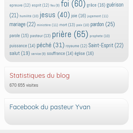
foi
(60)
guérison
grâce
(16)
epreuve
(12)
esprit
(12)
feu
(9)
jesus
(40)
(21)
joie
(16)
jugement
(11)
humilité
(10)
pardon
(25)
mariage
(22)
mort
(13)
ministère
(11)
paix
(10)
prière
(65)
parole
(15)
pasteur
(13)
prophete
(10)
péché
(31)
Saint-Esprit
(22)
puissance
(14)
royaume
(12)
salut
(19)
église
(16)
souffrance
(14)
service
(9)
Statistiques du blog
670 655 visites
Facebook du pasteur Yvan