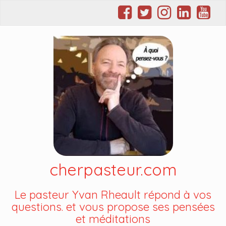
cherpasteur.com
Le pasteur Yvan Rheault répond à vos
questions. et vous propose ses pensées
et méditations