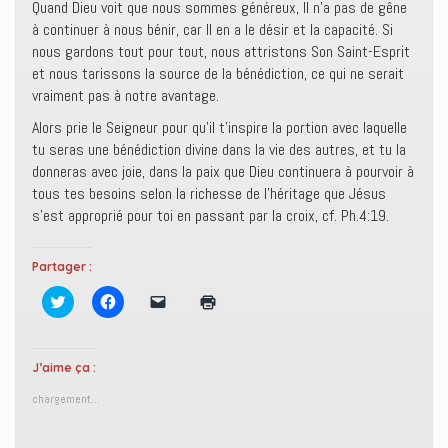
Quand Dieu voit que nous sommes généreux, Il n’a pas de gêne
à continuer à nous bénir, car Il en a le désir et la capacité. Si
nous gardons tout pour tout, nous attristons Son Saint-Esprit
et nous tarissons la source de la bénédiction, ce qui ne serait
vraiment pas à notre avantage.
Alors prie le Seigneur pour qu’il t’inspire la portion avec laquelle
tu seras une bénédiction divine dans la vie des autres, et tu la
donneras avec joie, dans la paix que Dieu continuera à pourvoir à
tous tes besoins selon la richesse de l’héritage que Jésus
s’est approprié pour toi en passant par la croix, cf. Ph.4:19.
Partager :
C
C
C
C
l
l
l
l
i
i
i
i
q
q
q
q
u
u
u
u
e
e
e
e
J’aime ça :
z
z
r
r
p
p
p
p
chargement…
o
o
o
o
u
u
u
u
r
r
r
r
p
p
e
i