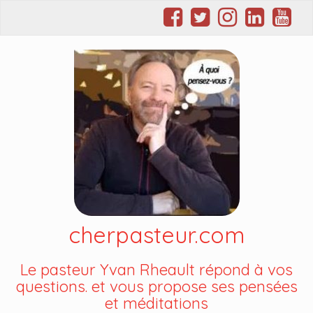
cherpasteur.com
Le pasteur Yvan Rheault répond à vos
questions. et vous propose ses pensées
et méditations