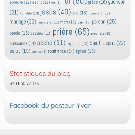
foi
(60)
guérison
grâce
(16)
epreuve
(12)
esprit
(12)
feu
(9)
jesus
(40)
(21)
joie
(16)
jugement
(11)
humilité
(10)
pardon
(25)
mariage
(22)
mort
(13)
ministère
(11)
paix
(10)
prière
(65)
parole
(15)
pasteur
(13)
prophete
(10)
péché
(31)
Saint-Esprit
(22)
puissance
(14)
royaume
(12)
salut
(19)
église
(16)
souffrance
(14)
service
(9)
Statistiques du blog
670 655 visites
Facebook du pasteur Yvan