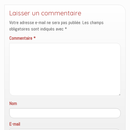
e
v
a
e
l
e
n
)
l
l
s
Laisser un commentaire
e
l
u
f
e
n
e
f
e
Votre adresse e-mail ne sera pas publiée.
Les champs
n
e
n
ê
n
o
obligatoires sont indiqués avec
*
t
ê
u
r
t
v
Commentaire
*
e
r
e
)
e
l
)
l
e
f
e
n
ê
t
r
e
)
Nom
E-mail