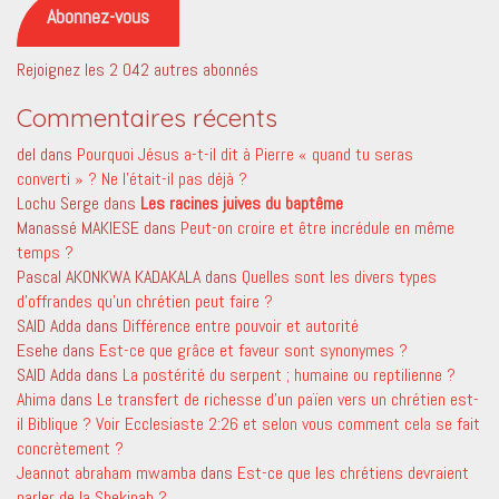
Abonnez-vous
Rejoignez les 2 042 autres abonnés
Commentaires récents
del
dans
Pourquoi Jésus a-t-il dit à Pierre « quand tu seras
converti » ? Ne l’était-il pas déjà ?
Lochu Serge
dans
Les racines juives du baptême
Manassé MAKIESE
dans
Peut-on croire et être incrédule en même
temps ?
Pascal AKONKWA KADAKALA
dans
Quelles sont les divers types
d’offrandes qu’un chrétien peut faire ?
SAID Adda
dans
Différence entre pouvoir et autorité
Esehe
dans
Est-ce que grâce et faveur sont synonymes ?
SAID Adda
dans
La postérité du serpent ; humaine ou reptilienne ?
Ahima
dans
Le transfert de richesse d’un païen vers un chrétien est-
il Biblique ? Voir Ecclesiaste 2:26 et selon vous comment cela se fait
concrètement ?
Jeannot abraham mwamba
dans
Est-ce que les chrétiens devraient
parler de la Shekinah ?