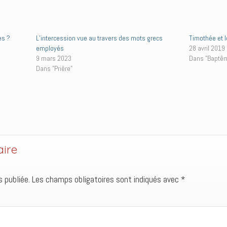
es ?
L’intercession vue au travers des mots grecs
Timothée et l
employés
28 avril 2019
9 mars 2023
Dans "Baptê
Dans "Prière"
aire
 publiée.
Les champs obligatoires sont indiqués avec
*