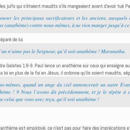
es juifs qui s’étaient maudits s’ils mangeaient avant d’avoir tué Pa
trouver les principaux sacrificateurs et les anciens, auxquel
ns (anathème) contre nous-mêmes, à ne rien manger jusqu’à ce
éparé de lui.
’un n’aime pas le Seigneur, qu’il soit anathème ! Maranatha.
dre Galates 1:8-9. Paul lance un anathème sur ceux qui enseigne au
la loi en plus de la foi en Jésus, il ordonne qu’ils soient maudits, s
us-mêmes, quand un ange du ciel annoncerait un autre Evan
thème ! 9 Nous l’avons dit précédemment, et je le répète à c
 celui que vous avez reçu, qu’il soit anathème !
nanthème est empkloyé, ce n’est pas pour faire des imprécations 