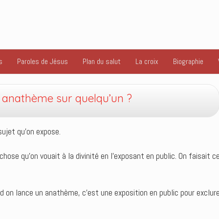
s
Paroles de Jésus
Plan du salut
La croix
Biographie
n anathème sur quelqu’un ?
sujet qu’on expose.
hose qu’on vouait à la divinité en l’exposant en public. On faisait 
on lance un anathème, c’est une exposition en public pour exclure