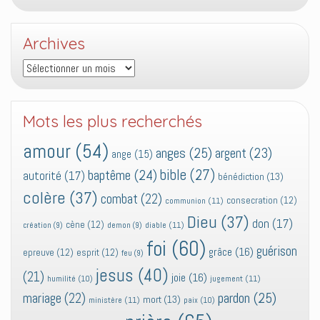
Archives
Archives
Mots les plus recherchés
amour
(54)
anges
(25)
argent
(23)
ange
(15)
bible
(27)
baptême
(24)
autorité
(17)
bénédiction
(13)
colère
(37)
combat
(22)
consecration
(12)
communion
(11)
Dieu
(37)
don
(17)
cène
(12)
diable
(11)
création
(9)
demon
(9)
foi
(60)
guérison
grâce
(16)
epreuve
(12)
esprit
(12)
feu
(9)
jesus
(40)
(21)
joie
(16)
jugement
(11)
humilité
(10)
pardon
(25)
mariage
(22)
mort
(13)
ministère
(11)
paix
(10)