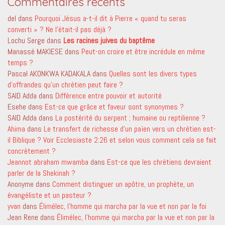
Commentaires récents
del
dans
Pourquoi Jésus a-t-il dit à Pierre « quand tu seras
converti » ? Ne l’était-il pas déjà ?
Lochu Serge
dans
Les racines juives du baptême
Manassé MAKIESE
dans
Peut-on croire et être incrédule en même
temps ?
Pascal AKONKWA KADAKALA
dans
Quelles sont les divers types
d’offrandes qu’un chrétien peut faire ?
SAID Adda
dans
Différence entre pouvoir et autorité
Esehe
dans
Est-ce que grâce et faveur sont synonymes ?
SAID Adda
dans
La postérité du serpent ; humaine ou reptilienne ?
Ahima
dans
Le transfert de richesse d’un païen vers un chrétien est-
il Biblique ? Voir Ecclesiaste 2:26 et selon vous comment cela se fait
concrètement ?
Jeannot abraham mwamba
dans
Est-ce que les chrétiens devraient
parler de la Shekinah ?
Anonyme
dans
Comment distinguer un apôtre, un prophète, un
évangéliste et un pasteur ?
yvan
dans
Élimélec, l’homme qui marcha par la vue et non par la foi
Jean Rene
dans
Élimélec, l’homme qui marcha par la vue et non par la