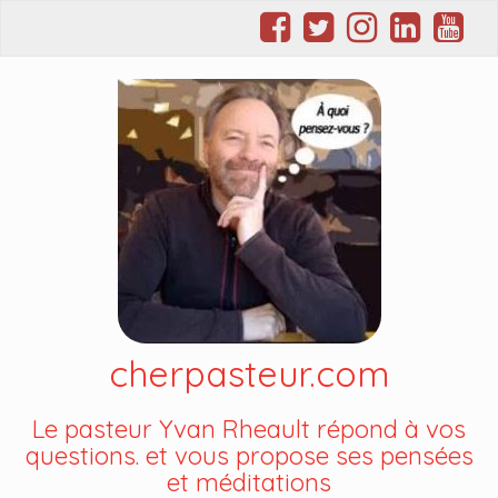
cherpasteur.com
Le pasteur Yvan Rheault répond à vos
questions. et vous propose ses pensées
et méditations