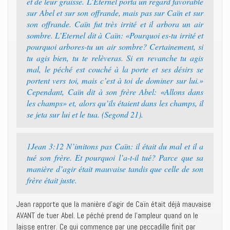
et de leur graisse. L’Eternel porta un regard favorable
sur Abel et sur son offrande, mais pas sur Caïn et sur
son offrande. Caïn fut très irrité et il arbora un air
sombre. L’Eternel dit à Caïn: «Pourquoi es-tu irrité et
pourquoi arbores-tu un air sombre? Certainement, si
tu agis bien, tu te relèveras. Si en revanche tu agis
mal, le péché est couché à la porte et ses désirs se
portent vers toi, mais c’est à toi de dominer sur lui.»
Cependant, Caïn dit à son frère Abel: «Allons dans
les champs» et, alors qu’ils étaient dans les champs, il
se jeta sur lui et le tua. (Segond 21).
1Jean 3:12 N’imitons pas Caïn: il était du mal et il a
tué son frère. Et pourquoi l’a-t-il tué? Parce que sa
manière d’agir était mauvaise tandis que celle de son
frère était juste.
Jean rapporte que la manière d’agir de Caïn était déjà mauvaise
AVANT de tuer Abel. Le péché prend de l’ampleur quand on le
laisse entrer. Ce qui commence par une peccadille finit par