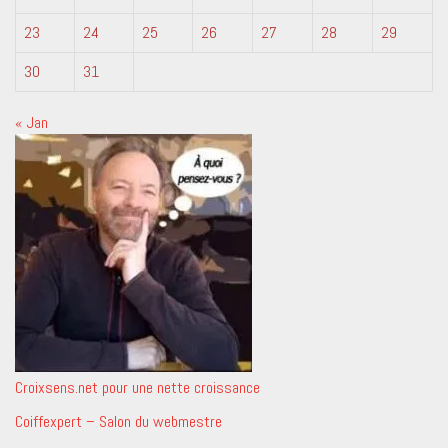
23
24
25
26
27
28
29
30
31
« Jan
Croixsens.net pour une nette croissance
Coiffexpert – Salon du webmestre