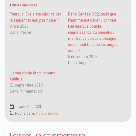
r
r
u
r
s
s
n
(
Articles similaires
u
u
l
o
r
r
i
u
Pourquoi Eve a été séduite par
Dans Genèse 3:22, on lit que
T
F
e
v
le serpent et non pas Adam ?
l’homme est devenu comme
w
a
n
r
i
c
p
e
9 mai 2018
l’un de nous pour la
t
e
a
d
Dans "Péché"
connaissance du bien et du
t
b
r
a
e
o
e
n
mal. Est ce que cela désigne
r
o
-
s
(
k
m
u
seulement Dieu ou les anges
o
(
a
n
aussi ?
u
o
i
e
v
u
l
n
5 décembre 2019
r
v
à
o
Dans "Anges"
e
r
u
u
d
e
n
v
a
d
a
e
L’arbre de vie était un portail
n
a
m
l
spirituel
s
n
i
l
u
s
(
e
21 septembre 2019
n
u
o
f
Dans "Alimentation"
e
n
u
e
n
e
v
n
o
n
r
ê
u
o
e
t
janvier 30, 2023
v
u
d
r
e
v
a
e
Publié dans
Vie spirituelle
l
e
n
)
l
l
s
e
l
u
f
e
n
e
f
e
Laisser un commentaire
n
e
n