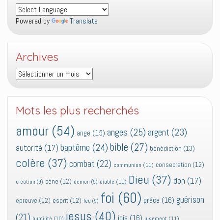
Powered by
Translate
Archives
Archives
Mots les plus recherchés
amour
(54)
anges
(25)
argent
(23)
ange
(15)
bible
(27)
baptême
(24)
autorité
(17)
bénédiction
(13)
colère
(37)
combat
(22)
consecration
(12)
communion
(11)
Dieu
(37)
don
(17)
cène
(12)
diable
(11)
création
(9)
demon
(9)
foi
(60)
guérison
grâce
(16)
epreuve
(12)
esprit
(12)
feu
(9)
jesus
(40)
(21)
joie
(16)
jugement
(11)
humilité
(10)