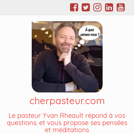
cherpasteur.com
Le pasteur Yvan Rheault répond à vos
questions. et vous propose ses pensées
et méditations