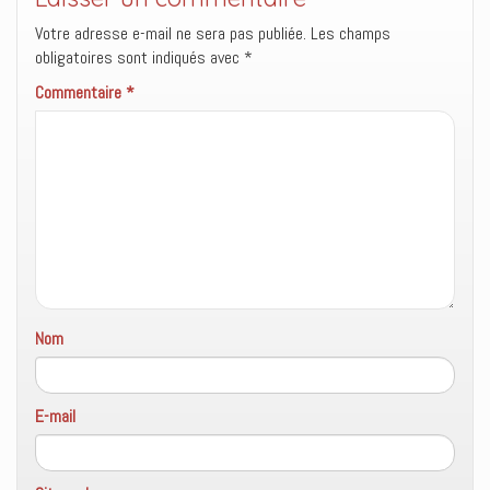
ê
n
o
t
ê
u
Votre adresse e-mail ne sera pas publiée.
Les champs
r
t
v
e
r
e
obligatoires sont indiqués avec
*
)
e
l
)
l
Commentaire
*
e
f
e
n
ê
t
r
e
)
Nom
E-mail