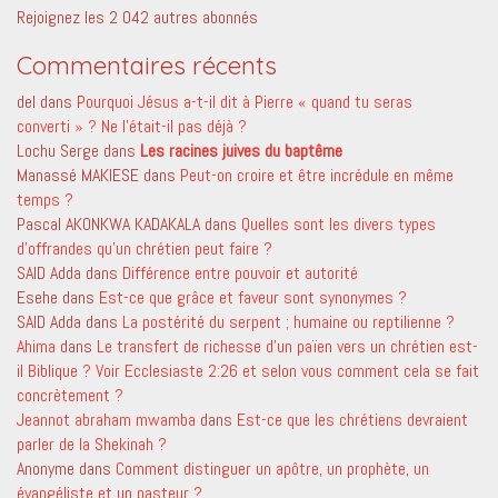
Rejoignez les 2 042 autres abonnés
Commentaires récents
del
dans
Pourquoi Jésus a-t-il dit à Pierre « quand tu seras
converti » ? Ne l’était-il pas déjà ?
Lochu Serge
dans
Les racines juives du baptême
Manassé MAKIESE
dans
Peut-on croire et être incrédule en même
temps ?
Pascal AKONKWA KADAKALA
dans
Quelles sont les divers types
d’offrandes qu’un chrétien peut faire ?
SAID Adda
dans
Différence entre pouvoir et autorité
Esehe
dans
Est-ce que grâce et faveur sont synonymes ?
SAID Adda
dans
La postérité du serpent ; humaine ou reptilienne ?
Ahima
dans
Le transfert de richesse d’un païen vers un chrétien est-
il Biblique ? Voir Ecclesiaste 2:26 et selon vous comment cela se fait
concrètement ?
Jeannot abraham mwamba
dans
Est-ce que les chrétiens devraient
parler de la Shekinah ?
Anonyme
dans
Comment distinguer un apôtre, un prophète, un
évangéliste et un pasteur ?