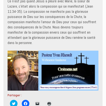
Ce n’est pas quand Jésus a pleuré avec Marie, la soeur de
Lazare, c’était alors la compassion qui se manifestait (Jean
11:34-35). La compassion ne manifeste pas la glorieuse
puissance de Dieu sur les conséquences de la Chute, la
compassion manifeste l’amour de Dieu pour ceux qui souffrent
des conséquences de la Chute. Nous devons toujours
manifester de la compassion envers ceux qui souffrent en
attendant que la glorieuse puissance de Dieu ramène la santé
dans la personne.
Partager :
C
C
C
C