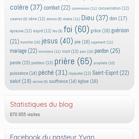
colère
(37)
combat
(22)
consecration
(12)
communion
(11)
Dieu
(37)
don
(17)
cène
(12)
diable
(11)
création
(9)
demon
(9)
foi
(60)
guérison
grâce
(16)
epreuve
(12)
esprit
(12)
feu
(9)
jesus
(40)
(21)
joie
(16)
jugement
(11)
humilité
(10)
pardon
(25)
mariage
(22)
mort
(13)
ministère
(11)
paix
(10)
prière
(65)
parole
(15)
pasteur
(13)
prophete
(10)
péché
(31)
Saint-Esprit
(22)
puissance
(14)
royaume
(12)
salut
(19)
église
(16)
souffrance
(14)
service
(9)
Statistiques du blog
670 655 visites
Facebook du pasteur Yvan