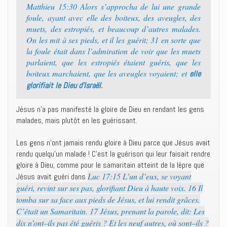
Matthieu 15:30 Alors s’approcha de lui une grande
foule, ayant avec elle des boiteux, des aveugles, des
muets, des estropiés, et beaucoup d’autres malades.
On les mit à ses pieds, et il les guérit; 31 en sorte que
la foule était dans l’admiration de voir que les muets
parlaient, que les estropiés étaient guéris, que les
boiteux marchaient, que les aveugles voyaient; et
elle
glorifiait le Dieu d’Israël.
Jésus n’a pas manifesté la gloire de Dieu en rendant les gens
malades, mais plutôt en les guérissant.
Les gens n’ont jamais rendu gloire à Dieu parce que Jésus avait
rendu quelqu’un malade ! C’est la guérison qui leur faisait rendre
gloire à Dieu, comme pour le samaritain atteint de la lèpre que
Luc 17:15 L’un d’eux, se voyant
Jésus avait guéri dans
guéri, revint sur ses pas, glorifiant Dieu à haute voix. 16 Il
tomba sur sa face aux pieds de Jésus, et lui rendit grâces.
C’était un Samaritain. 17 Jésus, prenant la parole, dit: Les
dix n’ont–ils pas été guéris ? Et les neuf autres, où sont–ils ?