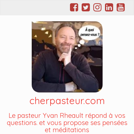
cherpasteur.com
Le pasteur Yvan Rheault répond à vos
questions. et vous propose ses pensées
et méditations