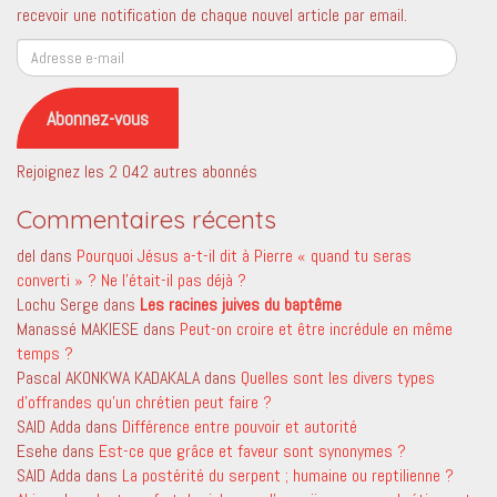
recevoir une notification de chaque nouvel article par email.
Adresse
e-
mail
Abonnez-vous
Rejoignez les 2 042 autres abonnés
Commentaires récents
del
dans
Pourquoi Jésus a-t-il dit à Pierre « quand tu seras
converti » ? Ne l’était-il pas déjà ?
Lochu Serge
dans
Les racines juives du baptême
Manassé MAKIESE
dans
Peut-on croire et être incrédule en même
temps ?
Pascal AKONKWA KADAKALA
dans
Quelles sont les divers types
d’offrandes qu’un chrétien peut faire ?
SAID Adda
dans
Différence entre pouvoir et autorité
Esehe
dans
Est-ce que grâce et faveur sont synonymes ?
SAID Adda
dans
La postérité du serpent ; humaine ou reptilienne ?