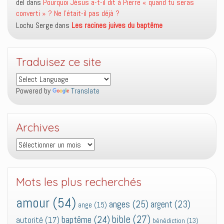
del
dans
Pourquoi Jésus a-t-il dit à Pierre « quand tu seras
converti » ? Ne l’était-il pas déjà ?
Lochu Serge
dans
Les racines juives du baptême
Traduisez ce site
Powered by
Translate
Archives
Archives
Mots les plus recherchés
amour
(54)
anges
(25)
argent
(23)
ange
(15)
bible
(27)
baptême
(24)
autorité
(17)
bénédiction
(13)