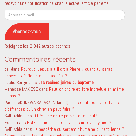
recevoir une notification de chaque nouvel article par email.
Adresse
e-
mail
Abonnez-vous
Rejoignez les 2 042 autres abonnés
Commentaires récents
del
dans
Pourquoi Jésus a-t-il dit à Pierre « quand tu seras
converti » ? Ne l’était-il pas déjà ?
Lochu Serge
dans
Les racines juives du baptême
Manassé MAKIESE
dans
Peut-on croire et être incrédule en même
temps ?
Pascal AKONKWA KADAKALA
dans
Quelles sont les divers types
d’offrandes qu’un chrétien peut faire ?
SAID Adda
dans
Différence entre pouvoir et autorité
Esehe
dans
Est-ce que grâce et faveur sont synonymes ?
SAID Adda
dans
La postérité du serpent ; humaine ou reptilienne ?
Ahima
dans
Le transfert de richesse d’un païen vers un chrétien est-