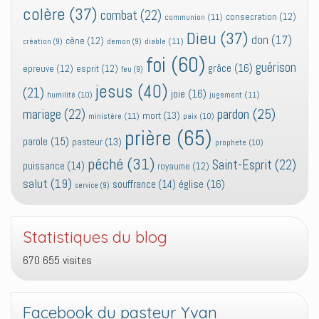
colère
(37)
combat
(22)
consecration
(12)
communion
(11)
Dieu
(37)
don
(17)
cène
(12)
diable
(11)
création
(9)
demon
(9)
foi
(60)
guérison
grâce
(16)
epreuve
(12)
esprit
(12)
feu
(9)
jesus
(40)
(21)
joie
(16)
jugement
(11)
humilité
(10)
pardon
(25)
mariage
(22)
mort
(13)
ministère
(11)
paix
(10)
prière
(65)
parole
(15)
pasteur
(13)
prophete
(10)
péché
(31)
Saint-Esprit
(22)
puissance
(14)
royaume
(12)
salut
(19)
église
(16)
souffrance
(14)
service
(9)
Statistiques du blog
670 655 visites
Facebook du pasteur Yvan