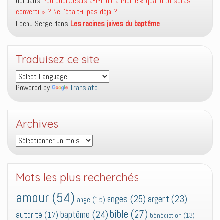
del
dans
Pourquoi Jésus a-t-il dit à Pierre « quand tu seras
converti » ? Ne l’était-il pas déjà ?
Lochu Serge
dans
Les racines juives du baptême
Traduisez ce site
Powered by
Translate
Archives
Archives
Mots les plus recherchés
amour
(54)
anges
(25)
argent
(23)
ange
(15)
bible
(27)
baptême
(24)
autorité
(17)
bénédiction
(13)