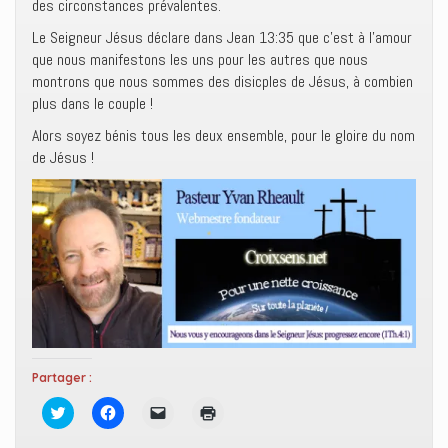
des circonstances prévalentes.
Le Seigneur Jésus déclare dans Jean 13:35 que c’est à l’amour
que nous manifestons les uns pour les autres que nous
montrons que nous sommes des disicples de Jésus, à combien
plus dans le couple !
Alors soyez bénis tous les deux ensemble, pour le gloire du nom
de Jésus !
Partager :
C
C
C
C
l
l
l
l
i
i
i
i