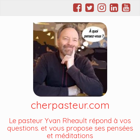
cherpasteur.com
Le pasteur Yvan Rheault répond à vos
questions. et vous propose ses pensées
et méditations