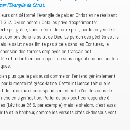
mer l’Evangile de Christ.
eurs ont déformé l’évangile de paix en Christ en ne réalisant
SHALOM en hébreu. Cela les prive d’expérimenter
erte par grâce, sans mérite de notre part, par le moyen de la
st compris dans le salut de Dieu. Le pardon des péchés est la
s le salut ne se limite pas à cela dans les Écritures, le
réhension des termes employés en français est
ée et réductrice par rapport au sens original compris par les
iques.
 bien plus que la paix aussi comme on l’entend généralement
par la mentalité gréco-latine. Cette influence fait que le
nt du latin «pax» correspond seulement à l’un des sens de
iche en signification. Parler de paix peut correspondre à
s (Lévitique 26:6, par exemple) mais le shalom, c’est aussi
périté et le bonheur, comme les versets cités ci-dessous vont