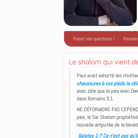
Posez vos questions !
Pensée
Le shalom qui vient de
Paul avait exhorté les chréti
chaussures à vos pieds le zèl
avec zèle que la paix avec Die
dans Romains 5:1.
NE DÉFORMONS PAS CEPENDANT
paix, le Sar Shalom prophétis
nouvelle amputée de la bénédic
Galates 1:7 Ce n’est pas qu’il