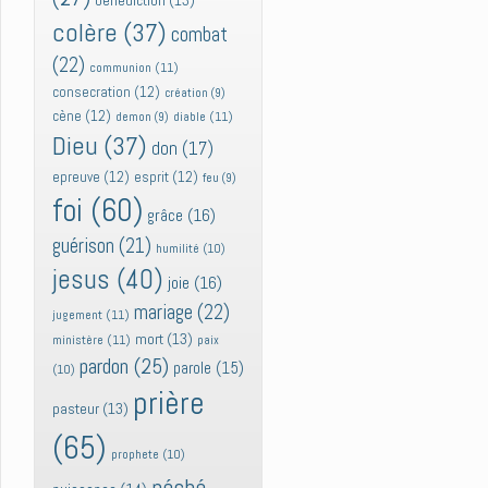
bénédiction
(13)
colère
(37)
combat
(22)
communion
(11)
consecration
(12)
création
(9)
cène
(12)
diable
(11)
demon
(9)
Dieu
(37)
don
(17)
epreuve
(12)
esprit
(12)
feu
(9)
foi
(60)
grâce
(16)
guérison
(21)
humilité
(10)
jesus
(40)
joie
(16)
mariage
(22)
jugement
(11)
mort
(13)
ministère
(11)
paix
pardon
(25)
parole
(15)
(10)
prière
pasteur
(13)
(65)
prophete
(10)
péché