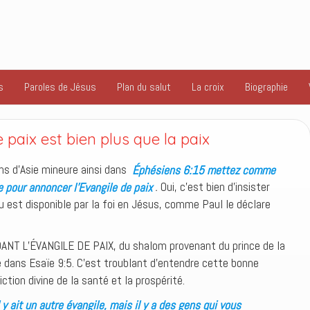
s
Paroles de Jésus
Plan du salut
La croix
Biographie
 paix est bien plus que la paix
ens d’Asie mineure ainsi dans
Éphésiens 6:15 mettez comme
e pour annoncer l’Evangile de paix
.
Oui, c’est bien d’insister
u est disponible par la foi en Jésus, comme Paul le déclare
 L’ÉVANGILE DE PAIX, du shalom provenant du prince de la
é dans Esaïe 9:5. C’est troublant d’entendre cette bonne
tion divine de la santé et la prospérité.
 y ait un autre évangile, mais il y a des gens qui vous