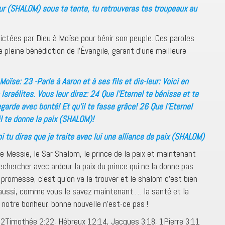
ur (SHALOM) sous ta tente, tu retrouveras tes troupeaux au
ictées par Dieu à Moïse pour bénir son peuple. Ces paroles
 pleine bénédiction de l’Évangile, garant d’une meilleure
oïse: 23 -Parle à Aaron et à ses fils et dis-leur: Voici en
Israélites. Vous leur direz: 24 Que l’Eternel te bénisse et te
egarde avec bonté! Et qu’il te fasse grâce! 26 Que l’Eternel
’il te donne la paix (SHALOM)!
tu diras que je traite avec lui une alliance de paix (SHALOM)
e Messie, le Sar Shalom, le prince de la paix et maintenant
hercher avec ardeur la paix du prince qui ne la donne pas
romesse, c’est qu’on va la trouver et le shalom c’est bien
st aussi, comme vous le savez maintenant … la santé et la
 notre bonheur, bonne nouvelle n’est-ce pas !
 2Timothée 2:22, Hébreux 12:14, Jacques 3:18, 1Pierre 3:11