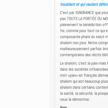
troublent et qui veulent défor
C’est par IGNORANCE que plusi
pas TOUTE LA PORTÉE DU MOT 
pleinement la bénédiction off
foi, comme pour tout ce qui e
composante phare du salut mai
shalom non plus. Notre comp
malheureusement parfois limit
contemporains des récits bibl
Le shalom, c’est la paix mais
dans les sociétés influencées 
mot «paix» en français dériva
shalom qui est beaucoup plus r
shalom dans certains contexte
la santé, la sécurité, la pros
vous le démontrer.
Paix