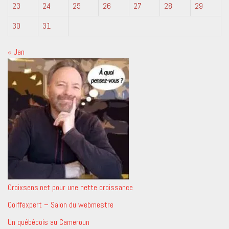
23
24
25
26
27
28
29
30
31
« Jan
Croixsens.net pour une nette croissance
Coiffexpert – Salon du webmestre
Un québécois au Cameroun