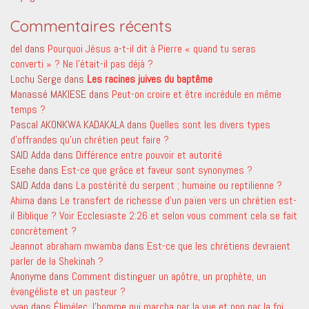
Commentaires récents
del
dans
Pourquoi Jésus a-t-il dit à Pierre « quand tu seras
converti » ? Ne l’était-il pas déjà ?
Lochu Serge
dans
Les racines juives du baptême
Manassé MAKIESE
dans
Peut-on croire et être incrédule en même
temps ?
Pascal AKONKWA KADAKALA
dans
Quelles sont les divers types
d’offrandes qu’un chrétien peut faire ?
SAID Adda
dans
Différence entre pouvoir et autorité
Esehe
dans
Est-ce que grâce et faveur sont synonymes ?
SAID Adda
dans
La postérité du serpent ; humaine ou reptilienne ?
Ahima
dans
Le transfert de richesse d’un païen vers un chrétien est-
il Biblique ? Voir Ecclesiaste 2:26 et selon vous comment cela se fait
concrètement ?
Jeannot abraham mwamba
dans
Est-ce que les chrétiens devraient
parler de la Shekinah ?
Anonyme
dans
Comment distinguer un apôtre, un prophète, un
évangéliste et un pasteur ?
yvan
dans
Élimélec, l’homme qui marcha par la vue et non par la foi