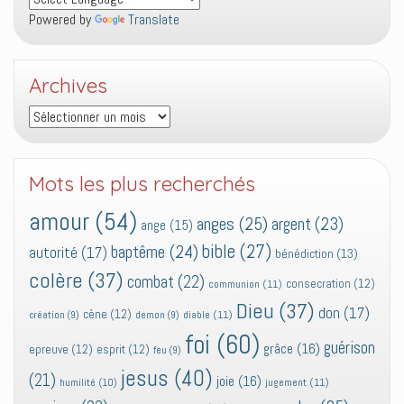
Powered by
Translate
Archives
Archives
Mots les plus recherchés
amour
(54)
anges
(25)
argent
(23)
ange
(15)
bible
(27)
baptême
(24)
autorité
(17)
bénédiction
(13)
colère
(37)
combat
(22)
consecration
(12)
communion
(11)
Dieu
(37)
don
(17)
cène
(12)
diable
(11)
création
(9)
demon
(9)
foi
(60)
guérison
grâce
(16)
epreuve
(12)
esprit
(12)
feu
(9)
jesus
(40)
(21)
joie
(16)
jugement
(11)
humilité
(10)