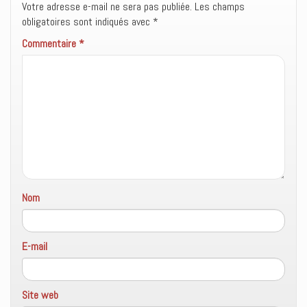
l
l
s
Votre adresse e-mail ne sera pas publiée.
Les champs
e
l
u
obligatoires sont indiqués avec
f
e
n
*
e
f
e
n
e
n
Commentaire
*
ê
n
o
t
ê
u
r
t
v
e
r
e
)
e
l
)
l
e
f
e
n
ê
t
r
e
)
Nom
E-mail
Site web