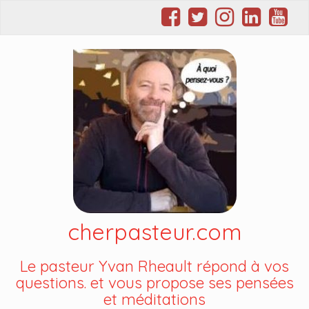
cherpasteur.com
Le pasteur Yvan Rheault répond à vos
questions. et vous propose ses pensées
et méditations