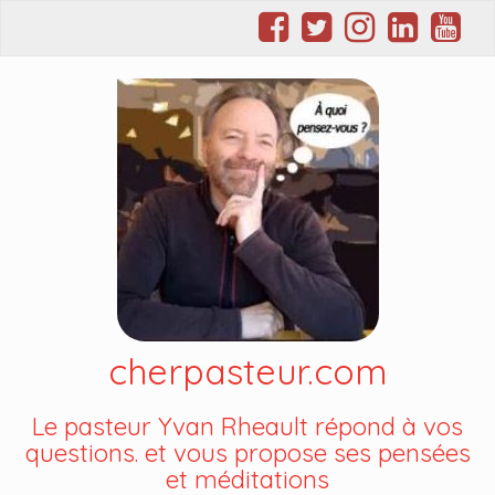
cherpasteur.com
Le pasteur Yvan Rheault répond à vos
questions. et vous propose ses pensées
et méditations