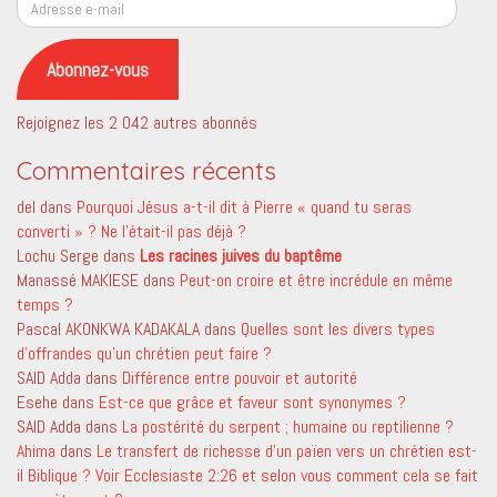
Adresse
e-
mail
Abonnez-vous
Rejoignez les 2 042 autres abonnés
Commentaires récents
del
dans
Pourquoi Jésus a-t-il dit à Pierre « quand tu seras
converti » ? Ne l’était-il pas déjà ?
Lochu Serge
dans
Les racines juives du baptême
Manassé MAKIESE
dans
Peut-on croire et être incrédule en même
temps ?
Pascal AKONKWA KADAKALA
dans
Quelles sont les divers types
d’offrandes qu’un chrétien peut faire ?
SAID Adda
dans
Différence entre pouvoir et autorité
Esehe
dans
Est-ce que grâce et faveur sont synonymes ?
SAID Adda
dans
La postérité du serpent ; humaine ou reptilienne ?
Ahima
dans
Le transfert de richesse d’un païen vers un chrétien est-
il Biblique ? Voir Ecclesiaste 2:26 et selon vous comment cela se fait