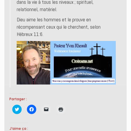
dans la vie à tous les niveaux ; spirituel,
relationnel, matériel.
Dieu aime les hommes et le prouve en
récompensant ceux qui le cherchent, selon
Hébreux 11:6.
Partager :
C
C
C
C
l
l
l
l
i
i
i
i
q
q
q
q
u
u
u
u
e
e
e
e
J’aime ça :