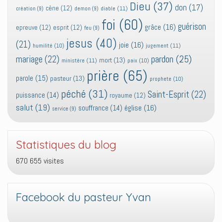
Dieu
(37)
don
(17)
cène
(12)
diable
(11)
création
(9)
demon
(9)
foi
(60)
guérison
grâce
(16)
epreuve
(12)
esprit
(12)
feu
(9)
jesus
(40)
(21)
joie
(16)
jugement
(11)
humilité
(10)
pardon
(25)
mariage
(22)
mort
(13)
ministère
(11)
paix
(10)
prière
(65)
parole
(15)
pasteur
(13)
prophete
(10)
péché
(31)
Saint-Esprit
(22)
puissance
(14)
royaume
(12)
salut
(19)
église
(16)
souffrance
(14)
service
(9)
Statistiques du blog
670 655 visites
Facebook du pasteur Yvan