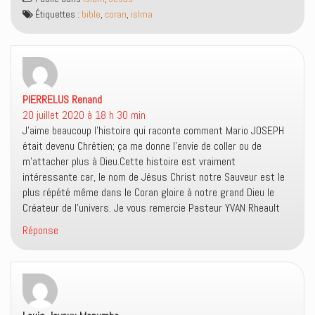
u
s
(
e
n
u
o
f
Étiquettes :
bible
,
coran
,
islma
e
n
u
e
n
e
v
n
o
n
r
ê
u
o
e
t
v
u
d
r
e
v
a
e
l
e
n
)
l
l
s
e
l
u
PIERRELUS Renand
dit :
f
e
n
e
f
e
20 juillet 2020 à 18 h 30 min
n
e
n
ê
n
o
J’aime beaucoup l’histoire qui raconte comment Mario JOSEPH
t
ê
u
était devenu Chrétien; ça me donne l’envie de coller ou de
r
t
v
e
r
e
m’attacher plus à Dieu.Cette histoire est vraiment
)
e
l
)
l
intéressante car, le nom de Jésus Christ notre Sauveur est le
e
plus répété même dans le Coran gloire à notre grand Dieu le
f
e
Créateur de l’univers. Je vous remercie Pasteur YVAN Rheault
n
ê
Réponse
t
r
e
)