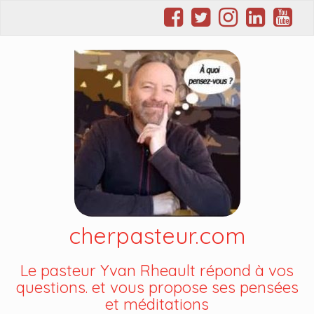
cherpasteur.com
Le pasteur Yvan Rheault répond à vos
questions. et vous propose ses pensées
et méditations