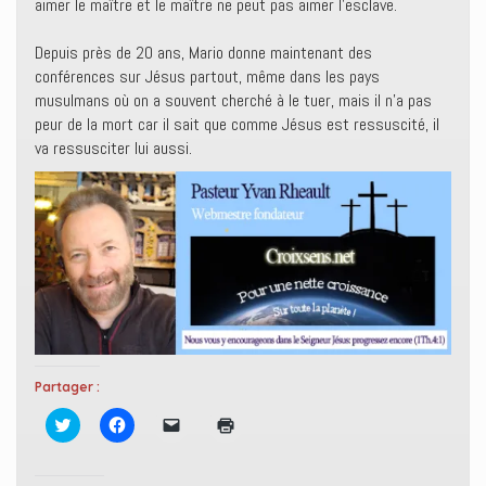
aimer le maître et le maître ne peut pas aimer l’esclave.
Depuis près de 20 ans, Mario donne maintenant des
conférences sur Jésus partout, même dans les pays
musulmans où on a souvent cherché à le tuer, mais il n’a pas
peur de la mort car il sait que comme Jésus est ressuscité, il
va ressusciter lui aussi.
Partager :
C
C
C
C
l
l
l
l
i
i
i
i
q
q
q
q
u
u
u
u