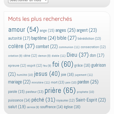
Mots les plus recherchés
amour
(54)
anges
(25)
argent
(23)
ange
(15)
bible
(27)
baptême
(24)
autorité
(17)
bénédiction
(13)
colère
(37)
combat
(22)
consecration
(12)
communion
(11)
Dieu
(37)
don
(17)
cène
(12)
diable
(11)
création
(9)
demon
(9)
foi
(60)
guérison
grâce
(16)
epreuve
(12)
esprit
(12)
feu
(9)
jesus
(40)
(21)
joie
(16)
jugement
(11)
humilité
(10)
pardon
(25)
mariage
(22)
mort
(13)
ministère
(11)
paix
(10)
prière
(65)
parole
(15)
pasteur
(13)
prophete
(10)
péché
(31)
Saint-Esprit
(22)
puissance
(14)
royaume
(12)
salut
(19)
église
(16)
souffrance
(14)
service
(9)