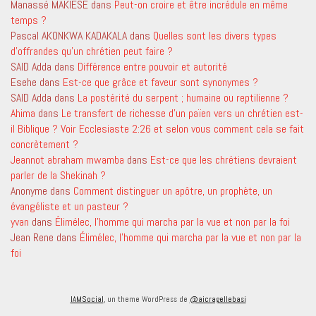
Manassé MAKIESE
dans
Peut-on croire et être incrédule en même
temps ?
Pascal AKONKWA KADAKALA
dans
Quelles sont les divers types
d’offrandes qu’un chrétien peut faire ?
SAID Adda
dans
Différence entre pouvoir et autorité
Esehe
dans
Est-ce que grâce et faveur sont synonymes ?
SAID Adda
dans
La postérité du serpent ; humaine ou reptilienne ?
Ahima
dans
Le transfert de richesse d’un païen vers un chrétien est-
il Biblique ? Voir Ecclesiaste 2:26 et selon vous comment cela se fait
concrètement ?
Jeannot abraham mwamba
dans
Est-ce que les chrétiens devraient
parler de la Shekinah ?
Anonyme
dans
Comment distinguer un apôtre, un prophète, un
évangéliste et un pasteur ?
yvan
dans
Élimélec, l’homme qui marcha par la vue et non par la foi
Jean Rene
dans
Élimélec, l’homme qui marcha par la vue et non par la
foi
IAMSocial
, un theme WordPress de
@aicragellebasi