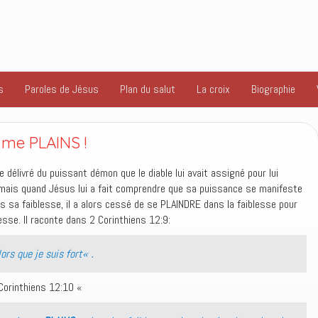
s
Paroles de Jésus
Plan du salut
La croix
Biographie
 me PLAINS !
re délivré du puissant démon que le diable lui avait assigné pour lui
, mais quand Jésus lui a fait comprendre que sa puissance se manifeste
s sa faiblesse, il a alors cessé de se PLAINDRE dans la faiblesse pour
sse. Il raconte dans 2 Corinthiens 12:9:
« .
lors que je suis fort
2Corinthiens 12:10 «