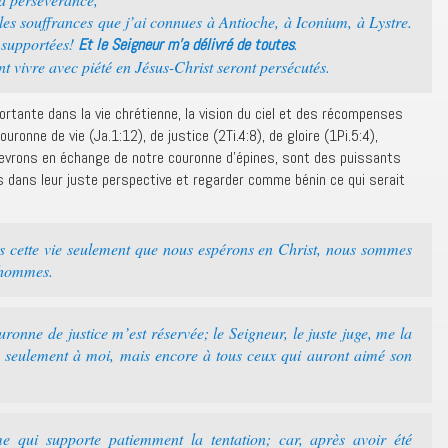
 les souffrances que j’ai connues à Antioche, à Iconium, à Lystre.
s supportées!
.
Et le Seigneur m’a délivré de toutes
nt vivre avec piété en Jésus-Christ seront persécutés.
ortante dans la vie chrétienne, la vision du ciel et des récompenses
ronne de vie (Ja.1:12), de justice (2Ti.4:8), de gloire (1Pi.5:4),
cevrons en échange de notre couronne d’épines, sont des puissants
dans leur juste perspective et regarder comme bénin ce qui serait
ns cette vie seulement que nous espérons en Christ, nous sommes
s hommes.
onne de justice m’est réservée; le Seigneur, le juste juge, me la
n seulement à moi, mais encore à tous ceux qui auront aimé son
 qui supporte patiemment la tentation; car, après avoir été