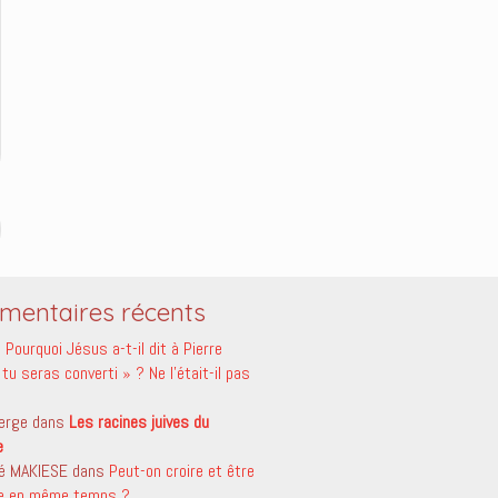
entaires récents
s
Pourquoi Jésus a-t-il dit à Pierre
tu seras converti » ? Ne l’était-il pas
erge
dans
Les racines juives du
e
é MAKIESE
dans
Peut-on croire et être
le en même temps ?