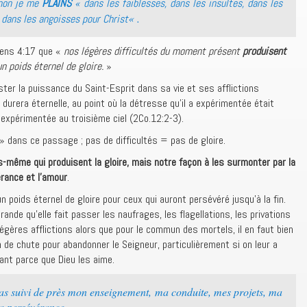
non je me
PLAINS
« dans les faiblesses, dans les insultes, dans les
« .
 dans les angoisses pour Christ
hiens 4:17 que «
nos légères difficultés du moment présent
produisent
n poids éternel de gloire.
»
ster la puissance du Saint-Esprit dans sa vie et ses afflictions
durera éternelle, au point où la détresse qu’il a expérimentée était
t expérimentée au troisième ciel (2Co.12:2-3).
 dans ce passage ; pas de difficultés = pas de gloire.
es-même qui produisent la gloire, mais notre façon à les surmonter par la
érance et l’amour
.
un poids éternel de gloire pour ceux qui auront persévéré jusqu’à la fin.
rande qu’elle fait passer les naufrages, les flagellations, les privations
égères afflictions alors que pour le commun des mortels, il en faut bien
de chute pour abandonner le Seigneur, particulièrement si on leur a
ant parce que Dieu les aime.
as suivi de près mon enseignement, ma conduite, mes projets, ma
a persévérance,