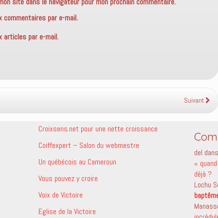
mon site dans le navigateur pour mon prochain commentaire.
x commentaires par e-mail.
articles par e-mail.
Suivant
Croixsens.net pour une nette croissance
Comm
Coiffexpert – Salon du webmestre
del
dan
Un québécois au Cameroun
« quand 
déjà ?
Vous pouvez y croire
Lochu S
Voix de Victoire
baptêm
Manass
Eglise de la Victoire
incrédu