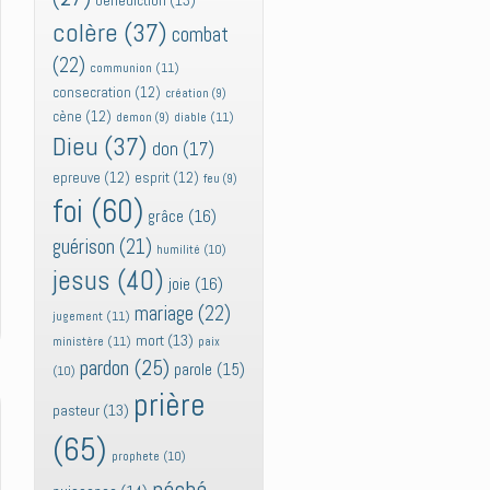
bénédiction
(13)
colère
(37)
combat
(22)
communion
(11)
consecration
(12)
création
(9)
cène
(12)
diable
(11)
demon
(9)
Dieu
(37)
don
(17)
epreuve
(12)
esprit
(12)
feu
(9)
foi
(60)
grâce
(16)
guérison
(21)
humilité
(10)
jesus
(40)
joie
(16)
mariage
(22)
jugement
(11)
mort
(13)
ministère
(11)
paix
pardon
(25)
parole
(15)
(10)
prière
pasteur
(13)
(65)
prophete
(10)
péché