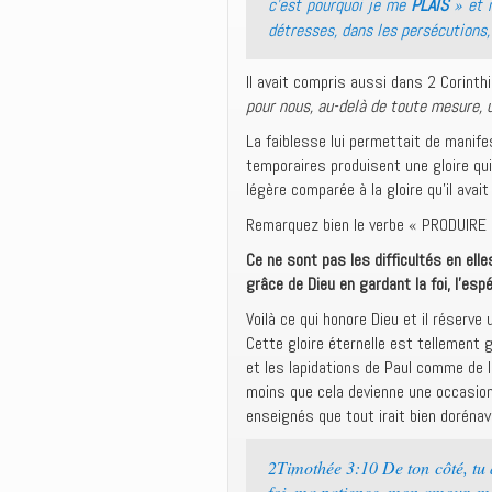
c’est pourquoi je me
PLAIS
» et 
détresses, dans les persécutions,
Il avait compris aussi dans 2 Corint
pour nous, au-delà de toute mesure, u
La faiblesse lui permettait de manife
temporaires produisent une gloire qui 
légère comparée à la gloire qu’il avai
Remarquez bien le verbe « PRODUIRE »
Ce ne sont pas les difficultés en ell
grâce de Dieu en gardant la foi, l’esp
Voilà ce qui honore Dieu et il réserve 
Cette gloire éternelle est tellement g
et les lapidations de Paul comme de l
moins que cela devienne une occasion 
enseignés que tout irait bien dorénav
2Timothée 3:10 De ton côté, tu 
foi, ma patience, mon amour, m