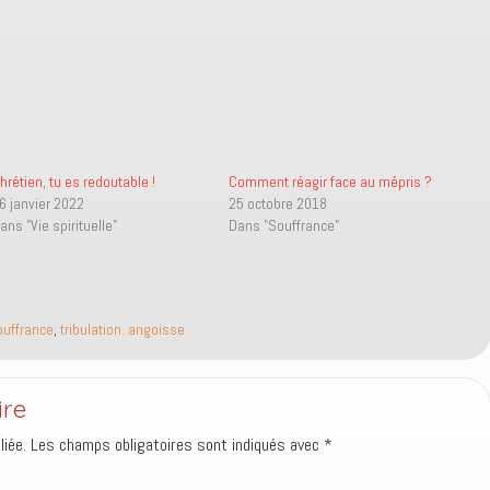
hrétien, tu es redoutable !
Comment réagir face au mépris ?
6 janvier 2022
25 octobre 2018
ans "Vie spirituelle"
Dans "Souffrance"
ouffrance
,
tribulation. angoisse
ire
iée.
Les champs obligatoires sont indiqués avec
*