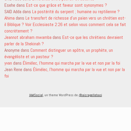
Esehe
dans
Est-ce que grâce et faveur sont synonymes ?
SAID Adda
dans
La postérité du serpent ; humaine ou reptilienne ?
Ahima
dans
Le transfert de richesse d’un païen vers un chrétien est-
il Biblique ? Voir Ecclesiaste 2:26 et selon vous comment cela se fait
concrètement ?
Jeannot abraham mwamba
dans
Est-ce que les chrétiens devraient
parler de la Shekinah ?
Anonyme
dans
Comment distinguer un apôtre, un prophète, un
évangéliste et un pasteur ?
yvan
dans
Élimélec, l’homme qui marcha par la vue et non par la foi
Jean Rene
dans
Élimélec, l’homme qui marcha par la vue et non par la
foi
IAMSocial
, un theme WordPress de
@aicragellebasi