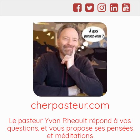
cherpasteur.com
Le pasteur Yvan Rheault répond à vos
questions. et vous propose ses pensées
et méditations