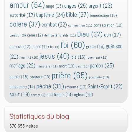
amour
(54)
anges
(25)
argent
(23)
ange
(15)
bible
(27)
baptême
(24)
autorité
(17)
bénédiction
(13)
colère
(37)
combat
(22)
consecration
(12)
communion
(11)
Dieu
(37)
don
(17)
cène
(12)
diable
(11)
création
(9)
demon
(9)
foi
(60)
guérison
grâce
(16)
epreuve
(12)
esprit
(12)
feu
(9)
jesus
(40)
(21)
joie
(16)
jugement
(11)
humilité
(10)
pardon
(25)
mariage
(22)
mort
(13)
ministère
(11)
paix
(10)
prière
(65)
parole
(15)
pasteur
(13)
prophete
(10)
péché
(31)
Saint-Esprit
(22)
puissance
(14)
royaume
(12)
salut
(19)
église
(16)
souffrance
(14)
service
(9)
Statistiques du blog
670 655 visites