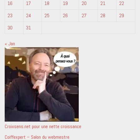
16
17
18
19
20
21
22
23
24
25
26
27
28
29
30
31
« Jan
Croixsens.net pour une nette croissance
Coiffexpert – Salon du webmestre