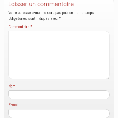
Laisser un commentaire
e
l
u
f
e
n
e
f
e
Votre adresse e-mail ne sera pas publiée.
Les champs
n
e
n
ê
n
o
obligatoires sont indiqués avec
*
t
ê
u
r
t
v
Commentaire
*
e
r
e
)
e
l
)
l
e
f
e
n
ê
t
r
e
)
Nom
E-mail