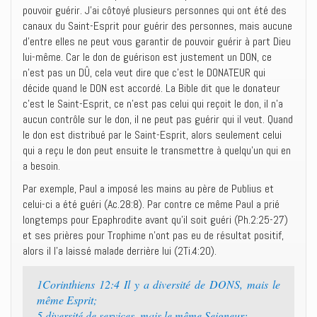
pouvoir guérir. J’ai côtoyé plusieurs personnes qui ont été des
canaux du Saint-Esprit pour guérir des personnes, mais aucune
d’entre elles ne peut vous garantir de pouvoir guérir à part Dieu
lui-même. Car le don de guérison est justement un DON, ce
n’est pas un DÛ, cela veut dire que c’est le DONATEUR qui
décide quand le DON est accordé. La Bible dit que le donateur
c’est le Saint-Esprit, ce n’est pas celui qui reçoit le don, il n’a
aucun contrôle sur le don, il ne peut pas guérir qui il veut. Quand
le don est distribué par le Saint-Esprit, alors seulement celui
qui a reçu le don peut ensuite le transmettre à quelqu’un qui en
a besoin.
Par exemple, Paul a imposé les mains au père de Publius et
celui-ci a été guéri (Ac.28:8). Par contre ce même Paul a prié
longtemps pour Epaphrodite avant qu’il soit guéri (Ph.2:25-27)
et ses prières pour Trophime n’ont pas eu de résultat positif,
alors il l’a laissé malade derrière lui (2Ti.4:20).
1Corinthiens 12:4 Il y a diversité de DONS, mais le
même Esprit;
5 diversité de services, mais le même Seigneur;