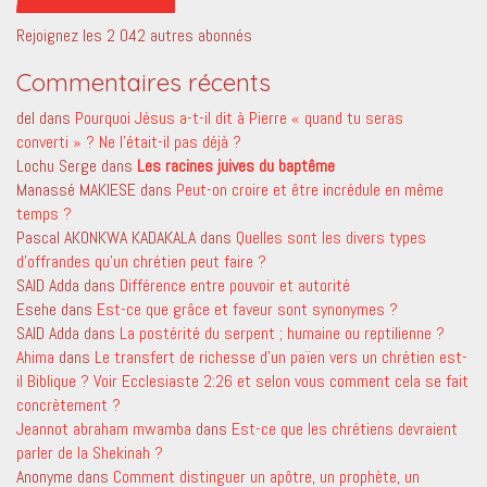
Rejoignez les 2 042 autres abonnés
Commentaires récents
del
dans
Pourquoi Jésus a-t-il dit à Pierre « quand tu seras
converti » ? Ne l’était-il pas déjà ?
Lochu Serge
dans
Les racines juives du baptême
Manassé MAKIESE
dans
Peut-on croire et être incrédule en même
temps ?
Pascal AKONKWA KADAKALA
dans
Quelles sont les divers types
d’offrandes qu’un chrétien peut faire ?
SAID Adda
dans
Différence entre pouvoir et autorité
Esehe
dans
Est-ce que grâce et faveur sont synonymes ?
SAID Adda
dans
La postérité du serpent ; humaine ou reptilienne ?
Ahima
dans
Le transfert de richesse d’un païen vers un chrétien est-
il Biblique ? Voir Ecclesiaste 2:26 et selon vous comment cela se fait
concrètement ?
Jeannot abraham mwamba
dans
Est-ce que les chrétiens devraient
parler de la Shekinah ?
Anonyme
dans
Comment distinguer un apôtre, un prophète, un