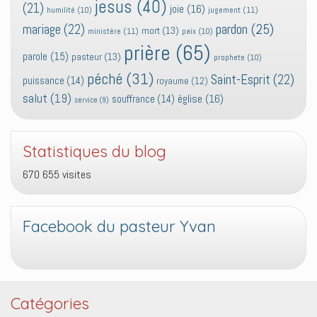
jesus
(40)
(21)
joie
(16)
jugement
(11)
humilité
(10)
pardon
(25)
mariage
(22)
mort
(13)
ministère
(11)
paix
(10)
prière
(65)
parole
(15)
pasteur
(13)
prophete
(10)
péché
(31)
Saint-Esprit
(22)
puissance
(14)
royaume
(12)
salut
(19)
église
(16)
souffrance
(14)
service
(9)
Statistiques du blog
670 655 visites
Facebook du pasteur Yvan
Catégories