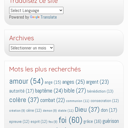
Traduisez ce site
Powered by
Translate
Archives
Archives
Mots les plus recherchés
amour
(54)
anges
(25)
argent
(23)
ange
(15)
bible
(27)
baptême
(24)
autorité
(17)
bénédiction
(13)
colère
(37)
combat
(22)
consecration
(12)
communion
(11)
Dieu
(37)
don
(17)
cène
(12)
diable
(11)
création
(9)
demon
(9)
foi
(60)
guérison
grâce
(16)
epreuve
(12)
esprit
(12)
feu
(9)