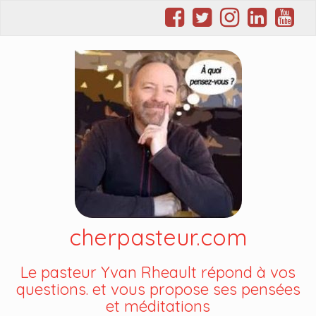
cherpasteur.com
Le pasteur Yvan Rheault répond à vos
questions. et vous propose ses pensées
et méditations