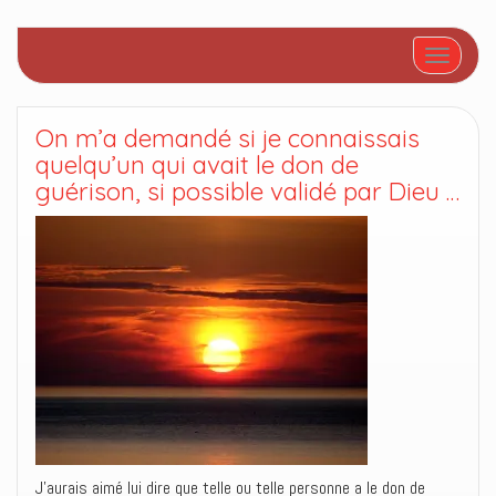
Afficher/
On m’a demandé si je connaissais
quelqu’un qui avait le don de
guérison, si possible validé par Dieu …
J’aurais aimé lui dire que telle ou telle personne a le don de