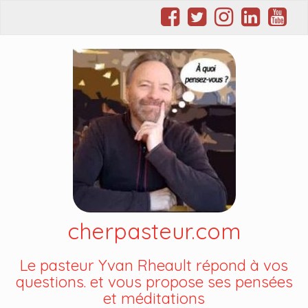
cherpasteur.com
Le pasteur Yvan Rheault répond à vos
questions. et vous propose ses pensées
et méditations