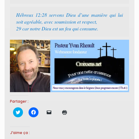
Hébreux 12:28 servons Dieu d’une manière qui lui
soit agréable, avec soumission et respect,
29 car notre Dieu est un feu qui consume.
Partager :
C
C
C
C
l
l
l
l
i
i
i
i
q
q
q
q
u
u
u
u
e
e
e
e
J’aime ça :
z
z
r
r