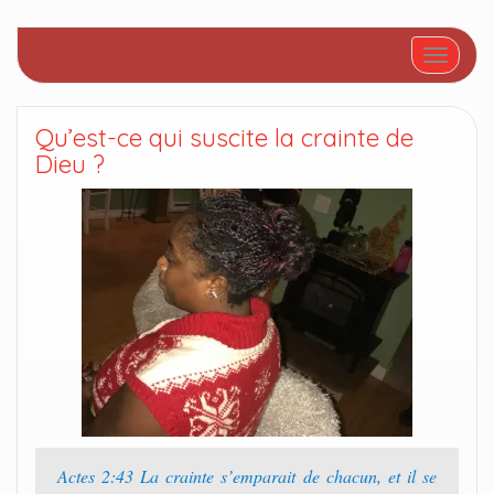
Afficher/
Qu’est-ce qui suscite la crainte de
Dieu ?
Actes 2:43 La crainte s’emparait de chacun, et il se