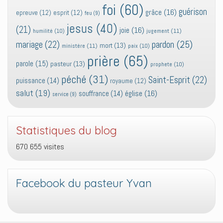
foi
(60)
guérison
grâce
(16)
epreuve
(12)
esprit
(12)
feu
(9)
jesus
(40)
(21)
joie
(16)
jugement
(11)
humilité
(10)
pardon
(25)
mariage
(22)
mort
(13)
ministère
(11)
paix
(10)
prière
(65)
parole
(15)
pasteur
(13)
prophete
(10)
péché
(31)
Saint-Esprit
(22)
puissance
(14)
royaume
(12)
salut
(19)
église
(16)
souffrance
(14)
service
(9)
Statistiques du blog
670 655 visites
Facebook du pasteur Yvan