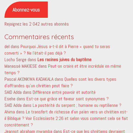
mail
Abonnez-vous
Rejoignez les 2 042 autres abonnés
Commentaires récents
del
dans
Pourquoi Jésus a-t-il dit à Pierre « quand tu seras
converti » ? Ne l’était-il pas déjà ?
Lochu Serge
dans
Les racines juives du baptême
Manassé MAKIESE
dans
Peut-on croire et être incrédule en même
temps ?
Pascal AKONKWA KADAKALA
dans
Quelles sont les divers types
d’offrandes qu’un chrétien peut faire ?
SAID Adda
dans
Différence entre pouvoir et autorité
Esehe
dans
Est-ce que grâce et faveur sont synonymes ?
SAID Adda
dans
La postérité du serpent ; humaine ou reptilienne ?
Ahima
dans
Le transfert de richesse d’un païen vers un chrétien est-
il Biblique ? Voir Ecclesiaste 2:26 et selon vous comment cela se fait
concrètement ?
Jeannot abraham mwamba
dans
Est-ce que les chrétiens devraient