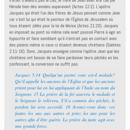
n’était d’ailleurs pas le cas, le frère de Jean avait été tué par
Hérode bien des années auparavant (Actes 12:2). L’apôtre
Jacques qui était l’un des frères de Jésus pensait comme Jean
car c’est lui qui était le pasteur de l’Église de Jérusalem où
tous étaient zélés pour la loi de Moïse (Actes 21:20). Jacques
en imposait au point où même cela avait poussé Pierre à agir en
hypocrite et faire semblant qu’il n’entrait pas en contact avec
des païens même si ceux-ci étaient devenus chrétiens (Galates
2:11-16). Donc, Jacques enseigne comme l’apôtre Jean que les
chrétiens ont besoin de se faire pardonner leurs péchés en les
confessant, la conversion ne suffit pas.
Jacques 5:14 Quelqu’un parmi vous est-il malade?
Qu’il appelle les anciens de l’Eglise et que les anciens
prient pour lui en lui appliquant de l’huile au nom du
Seigneur. 15 La prière de la foi sauvera le malade et
le Seigneur le relèvera. S’il a commis des péchés, le
pardon lui sera accordé. 16 Avouez-vous donc vos
fautes les uns aux autres et priez les uns pour les
autres afin d’être guéris. La prière du juste agit avec
une grande force.