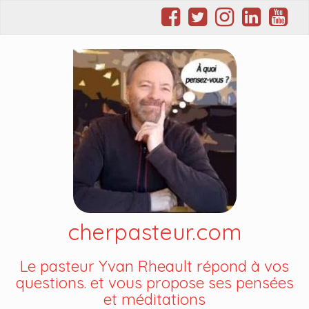
cherpasteur.com
Le pasteur Yvan Rheault répond à vos
questions. et vous propose ses pensées
et méditations