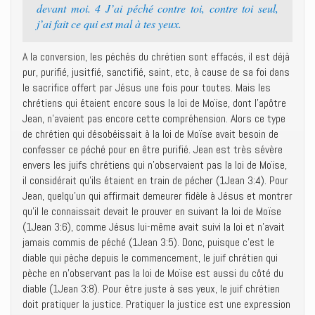
devant moi. 4 J’ai péché contre toi, contre toi seul,
j’ai fait ce qui est mal à tes yeux.
A la conversion, les péchés du chrétien sont effacés, il est déjà
pur, purifié, jusitfié, sanctifié, saint, etc, à cause de sa foi dans
le sacrifice offert par Jésus une fois pour toutes. Mais les
chrétiens qui étaient encore sous la loi de Moïse, dont l’apôtre
Jean, n’avaient pas encore cette compréhension. Alors ce type
de chrétien qui désobéissait à la loi de Moïse avait besoin de
confesser ce péché pour en être purifié. Jean est très sévère
envers les juifs chrétiens qui n’observaient pas la loi de Moïse,
il considérait qu’ils étaient en train de pécher (1Jean 3:4). Pour
Jean, quelqu’un qui affirmait demeurer fidèle à Jésus et montrer
qu’il le connaissait devait le prouver en suivant la loi de Moïse
(1Jean 3:6), comme Jésus lui-même avait suivi la loi et n’avait
jamais commis de péché (1Jean 3:5). Donc, puisque c’est le
diable qui pèche depuis le commencement, le juif chrétien qui
pèche en n’observant pas la loi de Moïse est aussi du côté du
diable (1Jean 3:8). Pour être juste à ses yeux, le juif chrétien
doit pratiquer la justice. Pratiquer la justice est une expression