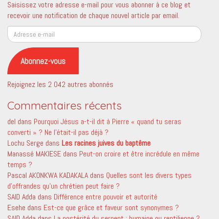
Saisissez votre adresse e-mail pour vous abonner à ce blog et
recevoir une notification de chaque nouvel article par email.
Adresse
e-
mail
Abonnez-vous
Rejoignez les 2 042 autres abonnés
Commentaires récents
del
dans
Pourquoi Jésus a-t-il dit à Pierre « quand tu seras
converti » ? Ne l’était-il pas déjà ?
Lochu Serge
dans
Les racines juives du baptême
Manassé MAKIESE
dans
Peut-on croire et être incrédule en même
temps ?
Pascal AKONKWA KADAKALA
dans
Quelles sont les divers types
d’offrandes qu’un chrétien peut faire ?
SAID Adda
dans
Différence entre pouvoir et autorité
Esehe
dans
Est-ce que grâce et faveur sont synonymes ?
SAID Adda
dans
La postérité du serpent ; humaine ou reptilienne ?