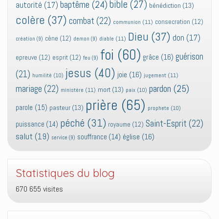
bible
(27)
baptême
(24)
autorité
(17)
bénédiction
(13)
colère
(37)
combat
(22)
consecration
(12)
communion
(11)
Dieu
(37)
don
(17)
cène
(12)
diable
(11)
création
(9)
demon
(9)
foi
(60)
guérison
grâce
(16)
epreuve
(12)
esprit
(12)
feu
(9)
jesus
(40)
(21)
joie
(16)
jugement
(11)
humilité
(10)
pardon
(25)
mariage
(22)
mort
(13)
ministère
(11)
paix
(10)
prière
(65)
parole
(15)
pasteur
(13)
prophete
(10)
péché
(31)
Saint-Esprit
(22)
puissance
(14)
royaume
(12)
salut
(19)
église
(16)
souffrance
(14)
service
(9)
Statistiques du blog
670 655 visites