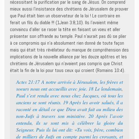
nécessitant la purification par le sang de Jésus. On comprend
mieux aussi l’insistance des chrétiens de Jérusalem de prouver
que Paul était bien un observateur de la loi ! Le contraire en
ferait un fils du diable !!! (1Jean 3:8,10). Ils l’avaient même
convaincu d’aller se raser la tête en faisant un voeu et aller
présenter son offrande au temple. Paul n’aurait pas dû se plier
à ce compromis qui n’a absolument rien donné de toute façon
mais qui était très révélateur du manque de compréhension des
implications de la nouvelle alliance par les douze apôtres et les
chrétiens de Jérusalem qui n’avaient pas compris que Christ
était la fin de la loi pour tous ceux qui croient (Romains 10:4).
Actes 21:17 A notre arrivée à Jérusalem, les frères et
soeurs nous ont accueillis avec joie. 18 Le lendemain,
Paul s’est rendu avec nous chez Jacques, où tous les
anciens se sont réunis. 19 Après les avoir salués, il a
raconté en détail ce que Dieu avait fait au milieu des
non-Juifs à travers son ministère. 20 Après l’avoir
entendu, ils se sont mis à célébrer la gloire du
Seigneur. Puis ils lui ont dit: «Tu vois, frère, combien
de milliers de Juifs on compte parmi les croyants, et