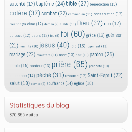
bible
(27)
baptême
(24)
autorité
(17)
bénédiction
(13)
colère
(37)
combat
(22)
consecration
(12)
communion
(11)
Dieu
(37)
don
(17)
cène
(12)
diable
(11)
création
(9)
demon
(9)
foi
(60)
guérison
grâce
(16)
epreuve
(12)
esprit
(12)
feu
(9)
jesus
(40)
(21)
joie
(16)
jugement
(11)
humilité
(10)
pardon
(25)
mariage
(22)
mort
(13)
ministère
(11)
paix
(10)
prière
(65)
parole
(15)
pasteur
(13)
prophete
(10)
péché
(31)
Saint-Esprit
(22)
puissance
(14)
royaume
(12)
salut
(19)
église
(16)
souffrance
(14)
service
(9)
Statistiques du blog
670 655 visites