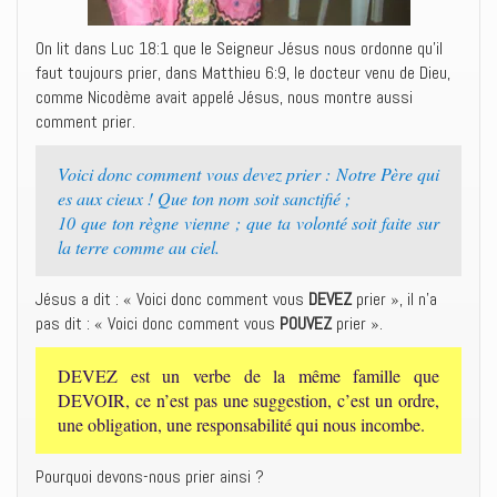
On lit dans Luc 18:1 que le Seigneur Jésus nous ordonne qu’il
faut toujours prier, dans Matthieu 6:9, le docteur venu de Dieu,
comme Nicodème avait appelé Jésus, nous montre aussi
comment prier.
Voici donc comment vous devez prier : Notre Père qui
es aux cieux ! Que ton nom soit sanctifié ;
10 que ton règne vienne ; que ta volonté soit faite sur
la terre comme au ciel.
Jésus a dit : « Voici donc comment vous
DEVEZ
prier », il n’a
pas dit : « Voici donc comment vous
POUVEZ
prier ».
DEVEZ est un verbe de la même famille que
DEVOIR, ce n’est pas une suggestion, c’est un ordre,
une obligation, une responsabilité qui nous incombe.
Pourquoi devons-nous prier ainsi ?