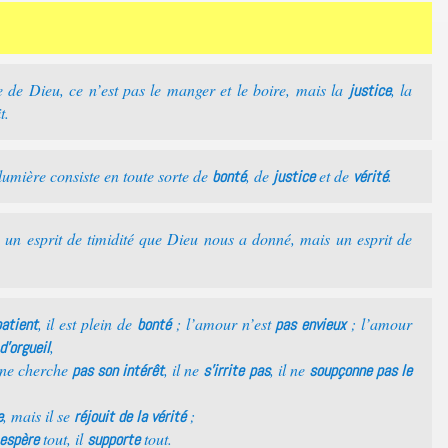
de Dieu, ce n’est pas le manger et le boire, mais la
, la
justice
t.
 lumière consiste en toute sorte de
, de
et de
.
bonté
justice
vérité
 un esprit de timidité que Dieu nous a donné, mais un esprit de
, il est plein de
; l’amour n’est
; l’amour
atient
bonté
pas envieux
,
d’orgueil
l ne cherche
, il ne
, il ne
pas son intérêt
s’irrite pas
soupçonne pas le
, mais il se
;
e
réjouit de la vérité
tout, il
tout.
espère
supporte