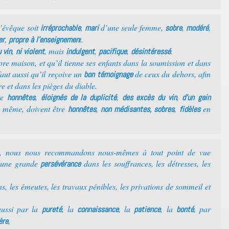
l’évêque soit
,
d’une seule femme,
,
,
irréprochable
mari
sobre
modéré
,
t.
er
propre à l’enseignemen
,
, mais
,
,
.
 vin
ni violent
indulgent
pacifique
désintéressé
opre maison, et qu’il tienne ses enfants dans la soumission et dans
faut aussi qu’il reçoive un
de ceux du dehors, afin
bon témoignage
 et dans les pièges du diable.
tre
,
,
,
honnêtes
éloignés de la duplicité
des excès du vin
d’un gain
e même, doivent être
,
,
en
honnêtes
non médisantes,
sobres
fidèles
re, nous nous recommandons nous-mêmes à tout point de vue
 une grande
dans les souffrances, les détresses, les
persévérance
ns, les émeutes, les travaux pénibles, les privations de sommeil et
ussi par la
, la
, la
, la
, par
pureté
connaissance
patience
bonté
,
ère