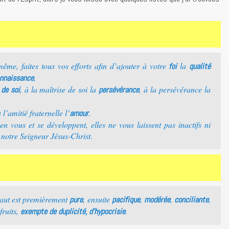
ême, faites tous vos efforts afin d’ajouter à votre
la
foi
qualité
,
nnaissance
, à la maîtrise de soi la
, à la persévérance la
 de soi
persévérance
à l’amitié fraternelle l’
.
amour
 en vous et se développent, elles ne vous laissent pas inactifs ni
 notre Seigneur Jésus-Christ.
aut est premièrement
, ensuite
,
,
,
pure
pacifique
modérée
conciliante
fruits,
.
exempte de duplicité, d’hypocrisie