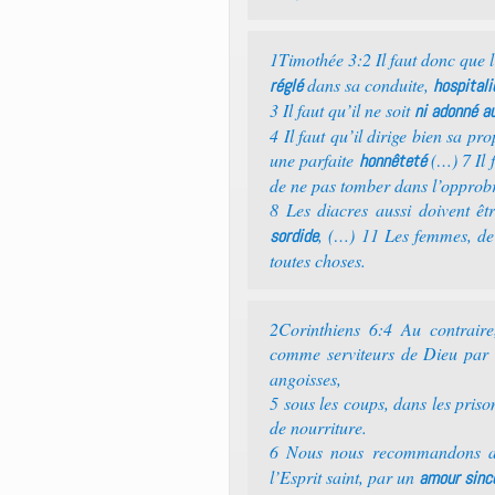
1Timothée 3:2 Il faut donc que 
dans sa conduite,
réglé
hospitali
3 Il faut qu’il ne soit
ni adonné au
4 Il faut qu’il dirige bien sa pr
une parfaite
(…) 7 Il 
honnêteté
de ne pas tomber dans l’opprobre
8 Les diacres aussi doivent ê
, (…) 11 Les femmes, d
sordide
toutes choses.
2Corinthiens 6:4 Au contrai
comme serviteurs de Dieu par
angoisses,
5 sous les coups, dans les priso
de nourriture.
6 Nous nous recommandons a
l’Esprit saint, par un
amour sinc