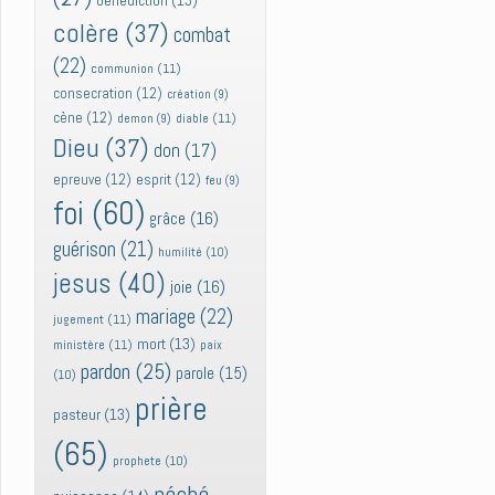
bénédiction
(13)
colère
(37)
combat
(22)
communion
(11)
consecration
(12)
création
(9)
cène
(12)
diable
(11)
demon
(9)
Dieu
(37)
don
(17)
epreuve
(12)
esprit
(12)
feu
(9)
foi
(60)
grâce
(16)
guérison
(21)
humilité
(10)
jesus
(40)
joie
(16)
mariage
(22)
jugement
(11)
mort
(13)
ministère
(11)
paix
pardon
(25)
parole
(15)
(10)
prière
pasteur
(13)
(65)
prophete
(10)
péché