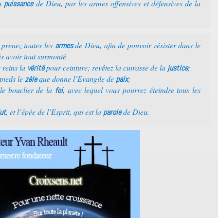
la
de Dieu, par les armes offensives et défensives de la
puissance
 prenez toutes les
de Dieu, afin de pouvoir résister dans le
armes
s avoir tout surmonté
 reins la
pour ceinture; revêtez la cuirasse de la
;
vérité
justice
pieds le
que donne l’Evangile de
;
zèle
paix
 le bouclier de la
, avec lequel vous pourrez éteindre tous les
foi
, et l’épée de l’Esprit, qui est la
de Dieu.
ut
parole