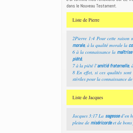
dans le Nouveau Testament.
Liste de Pierre
2Pierre 1:4 Pour cette raison m
, à la qualité morale la
morale
co
6 à la connaissance la
maîtrise
,
piété
7 à la piété l’
, 
amitié fraternelle
8 En effet, si ces qualités sont
stériles pour la connaissance de
Liste de Jacques
Jacques 3:17 La
d’en h
sagesse
pleine de
et de bons 
miséricorde