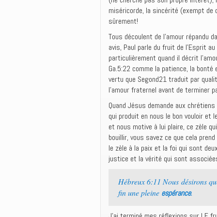
miséricorde, la sincérité (exempt de du
sûrement!
Tous découlent de l’amour répandu da
avis, Paul parle du fruit de l’Esprit a
particulièrement quand il décrit l’a
Ga.5:22 comme la patience, la bonté e
vertu que Segond21 traduit par quali
l’amour fraternel avant de terminer pa
Quand Jésus demande aux chrétiens d’
qui produit en nous le bon vouloir et l
et nous motive à lui plaire, ce zèle 
bouillir, vous savez ce que cela pren
le zèle à la paix et la foi qui sont de
justice et la vérité qui sont associées
Hébreux 6:11 Nous désirons q
fin une pleine
.
espérance
J’ai terminé mes réflexions sur LE fru