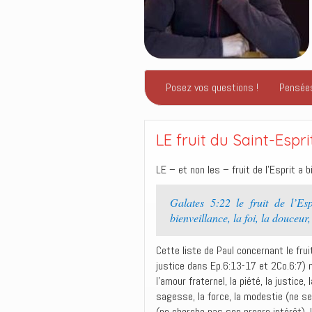
Posez vos questions !
Pensée
LE fruit du Saint-Espri
LE – et non les – fruit de l’Esprit a b
Galates 5:22 le fruit de l’Esp
bienveillance, la foi, la douceur,
Cette liste de Paul concernant le frui
justice dans Ep.6:13-17 et 2Co.6:7) 
l’amour fraternel, la piété, la justice,
sagesse, la force, la modestie (ne se v
(ne cherche pas son propre intérêt), l’