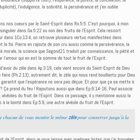
plicité), l’indulgence, la sobriété, la persévérance et j’en oublie
ns nos coeurs par le Saint-Esprit dans Ro.5:5. C’est pourquoi, à mon
u singulier dans Ga.5:22 ou non des fruits de l’Esprit. Cela ressort
mour dans 1Co.13:4, on retrouve plusieurs vertus manifestées dans
t la foi. Pierre en rajoute de son cru aussi comme la persévérance, la
té morale, la science que Segond21 traduit par connaissance, la piété et
r l’amour qui en est la somme de tout le fruit de l’Esprit.
avoir du zèle dans Ap.3:19, cela vient encore du Saint-Esprit de Dieu
e faire (Ph.2:13), autrement dit, le zèle qui nous rend bouillants pour Dieu
qui garantit que l’espérance ne sera pas déçue. Et pour que ça se mette à
d ? Ça prend du feu ! Rajoutons aussi que dans Ep.6:14-16, Paul associe
ux alvéoles du fruit de l’Esprit. Dans ce passage, il y mentionne aussi la
 à la bonté dans Ep.5:9, une autre alvéole du fruit de l’Esprit.
ue chacun de vous montre le même
pour conserver jusqu’à la
zèle
it de l’Esprit, alors je vous laisse avec quelques listes que j’ai trouvées