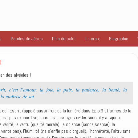
s
Paroles de Jésus
Plan du salut
La croix
Biographie
t
ien des alvéoles !
rit, c’est l’amour, la joie, la paix, la patience, la bonté, la
 la maîtrise de soi.
t de l’Esprit (appelé aussi fruit de la lumière dans Ep.5:9 et armes de la
n’est pas exhaustive; dans les passages ci-dessous, il y a rajoute
 la vérité, la vertu (qualité morale), la science (connaissance), la
ante pas), l’humilité (ne s’enfle pas d’orgueil), l’honnêteté, l’altruisme
endurance (supporte tout), l’espérance, la pureté, la conciliation, la