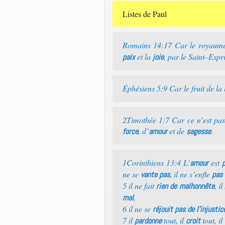
Listes de Paul
Romains 14:17 Car le royaume 
et la
, par le Saint–Espri
paix
joie
Éphésiens 5:9 Car le fruit de la
2Timothée 1:7 Car ce n’est pas
, d’
et de
.
force
amour
sagesse
1Corinthiens 13:4 L’
est
amour
p
ne se
, il ne s’enfle
vante pas
pas 
5 il ne fait
, i
rien de malhonnête
,
mal
6 il ne se
réjouit pas de l’injustic
7 il
tout, il
tout, il
pardonne
croit