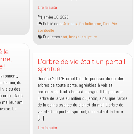
Lire la suite
Images,
janvier 16, 2020
icônes
Publié dans
Animaux
,
Catholicisme
,
Dieu
,
Vie
et
spirituelle
sculptures,
Étiquettes :
art
,
image
,
sculpture
quelle
attitude
 le
adopter
mme,
pour
L’arbre de vie était un portail
 !
plaire
spirituel
à
vironnent,
Genèse 2:9 L’Eternel Dieu fit pousser du sol des
Dieu
 de moi; ils
arbres de toute sorte, agréables à voir et
?
l y a eu des
porteurs de fruits bons à manger. Il fit pousser
la croix. Dans
l’arbre de la vie au milieu du jardin, ainsi que l’arbre
e meilleur ami
de la connaissance du bien et du mal. L’arbre de
ivoisé. Le
vie était un portail spirituel, connectant la terre
[…]
Lire la suite
L’arbre