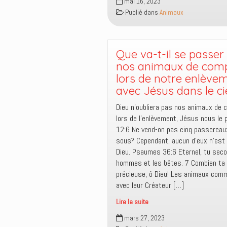
mai 16, 2023
chien
Publié dans
Animaux
est
considéré
le
meilleur
Que va-t-il se passer
ami
nos animaux de com
de
lors de notre enlève
l’homme,
avec Jésus dans le ci
mais
pas
Dieu n’oubliera pas nos animaux de
dans
lors de l’enlèvement, Jésus nous le 
la
12:6 Ne vend-on pas cinq passereau
Bible
sous? Cependant, aucun d’eux n’est 
!
Dieu. Psaumes 36:6 Eternel, tu seco
hommes et les bêtes. 7 Combien ta
précieuse, ô Dieu! Les animaux com
avec leur Créateur […]
Lire la suite
Que
mars 27, 2023
va-