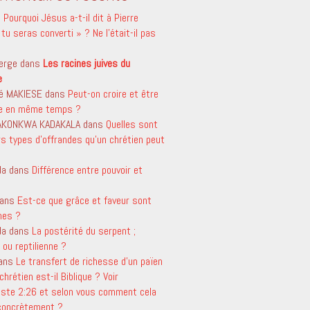
s
Pourquoi Jésus a-t-il dit à Pierre
tu seras converti » ? Ne l’était-il pas
erge
dans
Les racines juives du
e
é MAKIESE
dans
Peut-on croire et être
le en même temps ?
 AKONKWA KADAKALA
dans
Quelles sont
rs types d’offrandes qu’un chrétien peut
da
dans
Différence entre pouvoir et
ans
Est-ce que grâce et faveur sont
mes ?
da
dans
La postérité du serpent ;
ou reptilienne ?
ans
Le transfert de richesse d’un païen
chrétien est-il Biblique ? Voir
aste 2:26 et selon vous comment cela
 concrètement ?