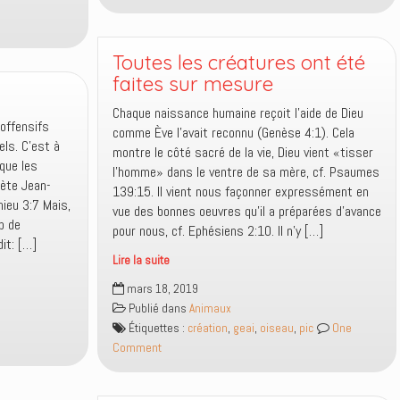
un
exemple
à
Toutes les créatures ont été
suivre
faites sur mesure
!
Chaque naissance humaine reçoit l’aide de Dieu
noffensifs
comme Ève l’avait reconnu (Genèse 4:1). Cela
els. C’est à
montre le côté sacré de la vie, Dieu vient «tisser
que les
l’homme» dans le ventre de sa mère, cf. Psaumes
hète Jean-
139:15. Il vient nous façonner expressément en
ieu 3:7 Mais,
vue des bonnes oeuvres qu’il a préparées d’avance
p de
pour nous, cf. Ephésiens 2:10. Il n’y […]
dit: […]
Lire la suite
Toutes
mars 18, 2019
les
Publié dans
Animaux
créatures
Étiquettes :
création
,
geai
,
oiseau
,
pic
One
ont
Comment
été
faites
sur