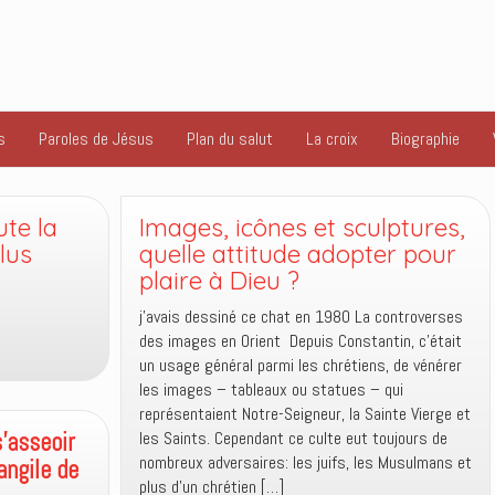
s
Paroles de Jésus
Plan du salut
La croix
Biographie
ute la
Images, icônes et sculptures,
lus
quelle attitude adopter pour
plaire à Dieu ?
j’avais dessiné ce chat en 1980 La controverses
des images en Orient Depuis Constantin, c’était
un usage général parmi les chrétiens, de vénérer
les images – tableaux ou statues – qui
représentaient Notre-Seigneur, la Sainte Vierge et
’asseoir
les Saints. Cependant ce culte eut toujours de
nombreux adversaires: les juifs, les Musulmans et
angile de
plus d’un chrétien […]