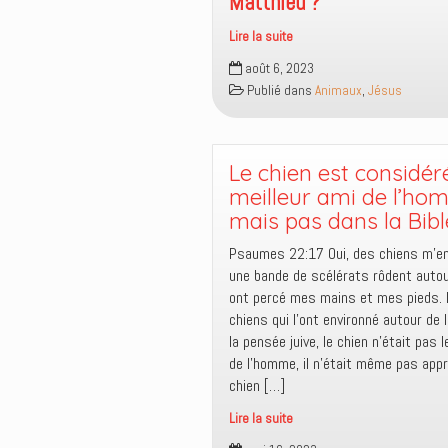
Matthieu ?
inclus
Lire la suite
Comment
août 6, 2023
Jésus
Publié dans
Animaux
,
Jésus
a-
t-
il
pu
Le chien est considéré
s’asseoir
meilleur ami de l’ho
sur
mais pas dans la Bible
deux
Psaumes 22:17 Oui, des chiens m’en
ânes
une bande de scélérats rôdent autour
d’après
ont percé mes mains et mes pieds. I
l’évangile
chiens qui l’ont environné autour de 
de
la pensée juive, le chien n’était pas l
Matthieu
de l’homme, il n’était même pas appr
?
chien […]
Lire la suite
Le