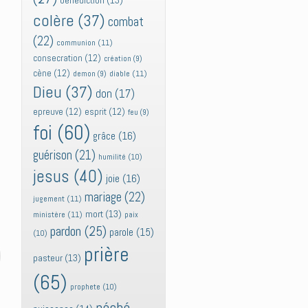
bénédiction
(13)
colère
(37)
combat
(22)
communion
(11)
consecration
(12)
création
(9)
cène
(12)
diable
(11)
demon
(9)
Dieu
(37)
don
(17)
epreuve
(12)
esprit
(12)
feu
(9)
foi
(60)
grâce
(16)
guérison
(21)
humilité
(10)
jesus
(40)
joie
(16)
mariage
(22)
jugement
(11)
mort
(13)
ministère
(11)
paix
pardon
(25)
parole
(15)
(10)
prière
pasteur
(13)
(65)
prophete
(10)
péché