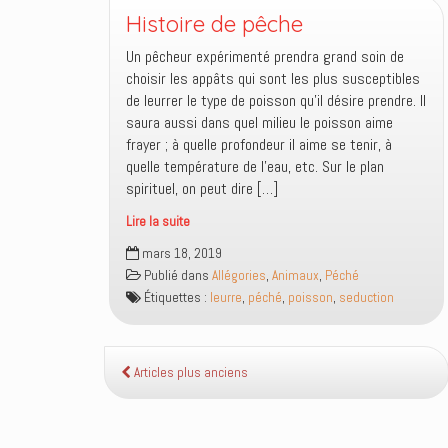
mesure
Histoire de pêche
Un pêcheur expérimenté prendra grand soin de
choisir les appâts qui sont les plus susceptibles
de leurrer le type de poisson qu’il désire prendre. Il
saura aussi dans quel milieu le poisson aime
frayer ; à quelle profondeur il aime se tenir, à
quelle température de l’eau, etc. Sur le plan
spirituel, on peut dire […]
Lire la suite
Histoire
mars 18, 2019
de
Publié dans
Allégories
,
Animaux
,
Péché
pêche
Étiquettes :
leurre
,
péché
,
poisson
,
seduction
Articles plus anciens