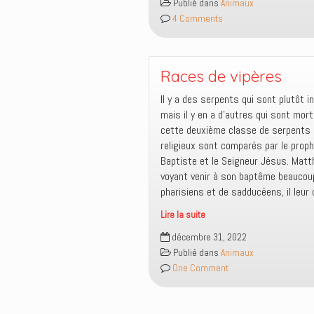
Publié dans
Animaux
t-
4 Comments
il
se
passer
avec
Races de vipères
nos
Il y a des serpents qui sont plutôt i
animaux
mais il y en a d’autres qui sont mort
de
cette deuxième classe de serpents 
compagnie
religieux sont comparés par le prop
lors
Baptiste et le Seigneur Jésus. Matth
de
voyant venir à son baptême beaucou
notre
pharisiens et de sadducéens, il leur 
enlèvement
avec
Lire la suite
Jésus
Races
décembre 31, 2022
dans
de
Publié dans
Animaux
le
vipères
One Comment
ciel
?