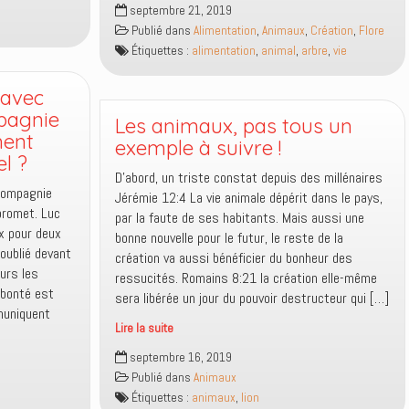
septembre 21, 2019
de
Publié dans
Alimentation
,
Animaux
,
Création
,
Flore
vie
Étiquettes :
alimentation
,
animal
,
arbre
,
vie
était
un
 avec
portail
pagnie
spirituel
Les animaux, pas tous un
ment
exemple à suivre !
el ?
D’abord, un triste constat depuis des millénaires
 compagnie
Jérémie 12:4 La vie animale dépérit dans le pays,
promet. Luc
par la faute de ses habitants. Mais aussi une
x pour deux
bonne nouvelle pour le futur, le reste de la
oublié devant
création va aussi bénéficier du bonheur des
urs les
ressucités. Romains 8:21 la création elle-même
 bonté est
sera libérée un jour du pouvoir destructeur qui […]
muniquent
Lire la suite
Les
septembre 16, 2019
animaux,
Publié dans
Animaux
pas
Étiquettes :
animaux
,
lion
tous