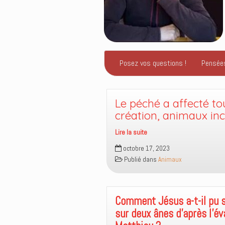
Posez vos questions !
Pensée
Le péché a affecté to
création, animaux inc
Lire la suite
Le
octobre 17, 2023
péché
Publié dans
Animaux
a
affecté
toute
la
Comment Jésus a-t-il pu s
création,
sur deux ânes d’après l’év
animaux