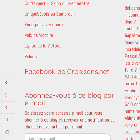
Coiffexpert – Salon du webmestre
del
dan
Un québécois au Cameroun
« quand 
déjà ?
Vous pouvez y croire
Lochu S
Voix de Victoire
baptêm
Manass
Eglise de la Victoire
incrédu
Pascal
Vidéos
les dive
faire ?
Facebook de Croixsens.net
SAID Ad
S
autorité
Esehe
d
Abonnez-vous à ce blog par
1
synony
e-mail.
SAID Ad
8
humaine 
Saisissez votre adresse e-mail pour vous
Ahima
d
15
abonner à ce blog et recevoir une notification de
vers un 
chaque nouvel article par email.
22
Ecclesi
Adresse
se fait