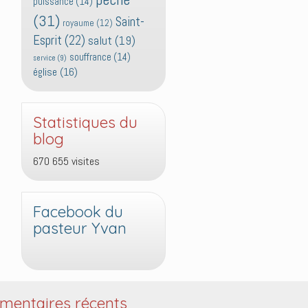
puissance
(14)
(31)
Saint-
royaume
(12)
Esprit
(22)
salut
(19)
souffrance
(14)
service
(9)
église
(16)
Statistiques du
blog
670 655 visites
Facebook du
pasteur Yvan
entaires récents