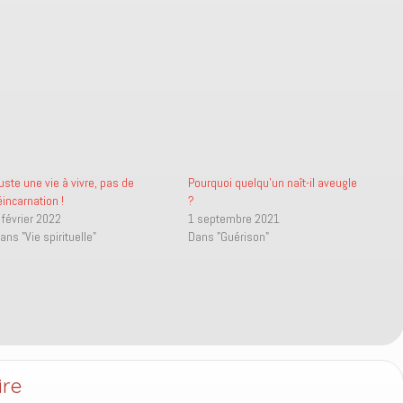
uste une vie à vivre, pas de
Pourquoi quelqu’un naît-il aveugle
éincarnation !
?
 février 2022
1 septembre 2021
ans "Vie spirituelle"
Dans "Guérison"
ire