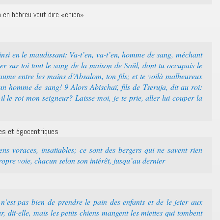
m en hébreu veut dire «chien»
insi en le maudissant: Va-t’en, va-t’en, homme de sang, méchant
r sur toi tout le sang de la maison de Saül, dont tu occupais le
oyaume entre les mains d’Absalom, ton fils; et te voilà malheureux
un homme de sang! 9 Alors Abischaï, fils de Tseruja, dit au roi:
 le roi mon seigneur? Laisse-moi, je te prie, aller lui couper la
nes et égocentriques
ns voraces, insatiables; ce sont des bergers qui ne savent rien
opre voie, chacun selon son intérêt, jusqu’au dernier
 n’est pas bien de prendre le pain des enfants et de le jeter aux
r, dit-elle, mais les petits chiens mangent les miettes qui tombent