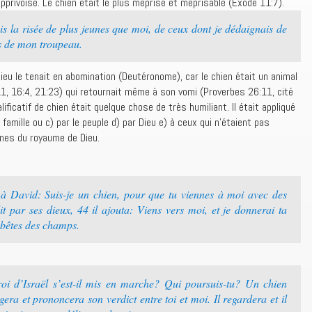
pprivoisé. Le chien était le plus méprisé et méprisable (Exode 11:7).
s la risée de plus jeunes que moi, de ceux dont je dédaignais de
ns de mon troupeau.
ieu le tenait en abomination (Deutéronome), car le chien était un animal
, 16:4, 21:23) qui retournait même à son vomi (Proverbes 26:11, cité
ificatif de chien était quelque chose de très humiliant. Il était appliqué
 famille ou c) par le peuple d) par Dieu e) à ceux qui n’étaient pas
gnes du royaume de Dieu.
 à David: Suis-je un chien, pour que tu viennes à moi avec des
t par ses dieux, 44 il ajouta: Viens vers moi, et je donnerai ta
 bêtes des champs.
oi d’Israël s’est-il mis en marche? Qui poursuis-tu? Un chien
era et prononcera son verdict entre toi et moi. Il regardera et il