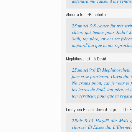
défendra ma cause, il me rendra 
Abner à Isch-Boscheth
2Samuel 3:8 Abner fut très irrit
chien, qui tienne pour Juda? J
Saül, ton père, envers ses frères
aujourd’hui que tu me reproche
Mephiboscheth à David
2Samuel 9:6 Et Mephiboscheth, f
face et se prosterna. David dit: 
Ne crains point, car je veux te 
les terres de Saül, ton père, et
ton serviteur, pour que tu regar
Le syrien Hazaël devant le prophète É
2Rois 8:13 Hazaël dit: Mais qu
choses? Et Elisée dit: L’Eternel 