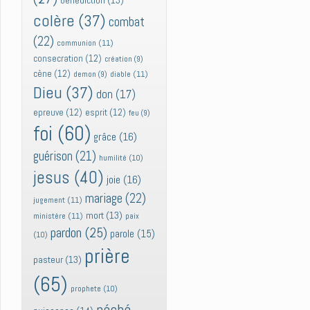
bénédiction
(13)
colère
(37)
combat
(22)
communion
(11)
consecration
(12)
création
(9)
cène
(12)
diable
(11)
demon
(9)
Dieu
(37)
don
(17)
epreuve
(12)
esprit
(12)
feu
(9)
foi
(60)
grâce
(16)
guérison
(21)
humilité
(10)
jesus
(40)
joie
(16)
mariage
(22)
jugement
(11)
mort
(13)
ministère
(11)
paix
pardon
(25)
parole
(15)
(10)
prière
pasteur
(13)
(65)
prophete
(10)
péché