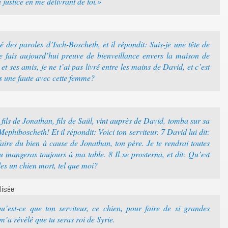
justice en me délivrant de toi.»
é des paroles d’Isch-Boscheth, et il répondit: Suis-je une tête de
e fais aujourd’hui preuve de bienveillance envers la maison de
 et ses amis, je ne t’ai pas livré entre les mains de David, et c’est
s une faute avec cette femme?
ils de Jonathan, fils de Saül, vint auprès de David, tomba sur sa
Mephiboscheth! Et il répondit: Voici ton serviteur. 7 David lui dit:
faire du bien à cause de Jonathan, ton père. Je te rendrai toutes
 tu mangeras toujours à ma table. 8 Il se prosterna, et dit: Qu’est
des un chien mort, tel que moi?
lisée
’est-ce que ton serviteur, ce chien, pour faire de si grandes
m’a révélé que tu seras roi de Syrie.