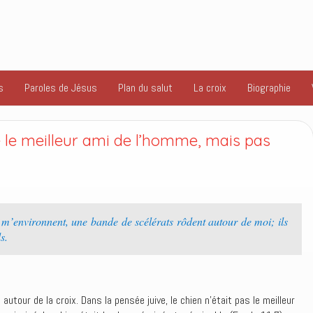
s
Paroles de Jésus
Plan du salut
La croix
Biographie
é le meilleur ami de l’homme, mais pas
m’environnent, une bande de scélérats rôdent autour de moi; ils
s.
é autour de la croix. Dans la pensée juive, le chien n’était pas le meilleur