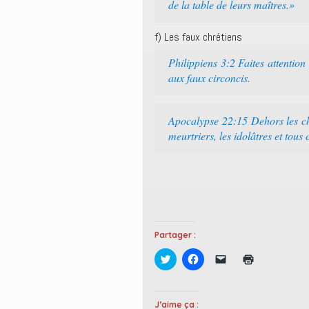
de la table de leurs maîtres.»
f) Les faux chrétiens
Philippiens 3:2 Faites attention 
aux faux circoncis.
Apocalypse 22:15 Dehors les chie
meurtriers, les idolâtres et tou
Partager :
C
C
C
C
l
l
l
l
i
i
i
i
q
q
q
q
u
u
u
u
e
e
e
e
J’aime ça :