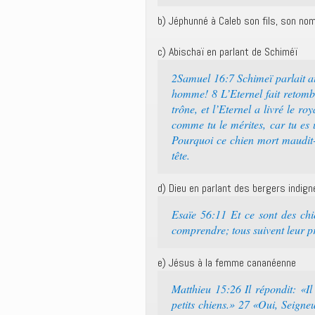
b) Jéphunné à Caleb son fils, son no
c) Abischaï en parlant de Schiméï
2Samuel 16:7 Schimeï parlait a
homme! 8 L’Eternel fait retombe
trône, et l’Eternel a livré le r
comme tu le mérites, car tu es 
Pourquoi ce chien mort maudit-il
tête.
d) Dieu en parlant des bergers indig
Esaïe 56:11 Et ce sont des chie
comprendre; tous suivent leur pr
e) Jésus à la femme cananéenne
Matthieu 15:26 Il répondit: «Il
petits chiens.» 27 «Oui, Seigneu