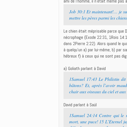
ami de l’homme, il n’était même pas a
Job 30:1 Et maintenant!… je sui
mettre les pères parmi les chie
Le chien était méprisable parce que D
nécrophage (Exode 22:31, 1Rois 14:11
dans 2Pierre 2:22). Alors quand le qual
à quelqu’un a) par lui-même, b) par sa
hébreux f) à ceux qui ne sont pas di
a) Goliath parlant à David
1Samuel 17:43 Le Philistin dit
bâtons? Et, après l’avoir maudi
chair aux oiseaux du ciel et aux
David parlant à Saül
1Samuel 24:14 Contre qui le r
mort, une puce! 15 L’Eternel jug