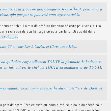
 connaissez la grâce de notre Seigneur Jésus-Christ: pour vous il
t riche, afin que par sa pauvreté vous soyez enrichis.
 nous enrichir, il a mis de côté sa richesse céleste pour venir sur la
 à la richesse de son héritage céleste par la foi. Jésus dit dans
OUT donné»
s, 23 et vous êtes à Christ, et Christ est à Dieu.
n lui qu’habite corporellement TOUTE la plénitude de la divinité.
t en lui, qui est le chef de TOUTE domination et de TOUTE
s enfants, nous sommes aussi héritiers: héritiers de Dieu, et
e la part de notre Père céleste qui nous a ôté de la boue du péché pour
saumes 113:7-8), en fait avec le plus grand qui soit, sur son trône