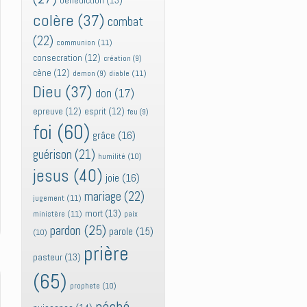
bénédiction
(13)
colère
(37)
combat
(22)
communion
(11)
consecration
(12)
création
(9)
cène
(12)
diable
(11)
demon
(9)
Dieu
(37)
don
(17)
epreuve
(12)
esprit
(12)
feu
(9)
foi
(60)
grâce
(16)
guérison
(21)
humilité
(10)
jesus
(40)
joie
(16)
mariage
(22)
jugement
(11)
mort
(13)
ministère
(11)
paix
pardon
(25)
parole
(15)
(10)
prière
pasteur
(13)
(65)
prophete
(10)
péché