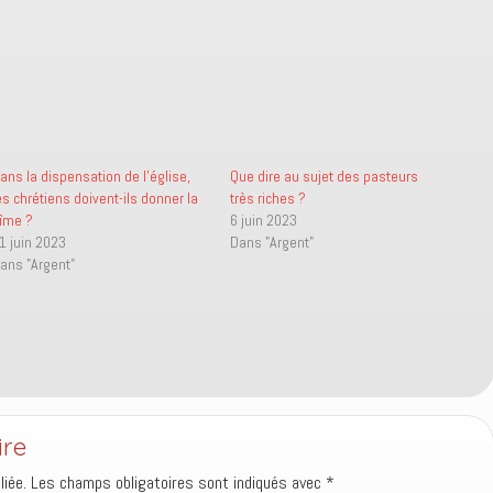
ans la dispensation de l’église,
Que dire au sujet des pasteurs
es chrétiens doivent-ils donner la
très riches ?
îme ?
6 juin 2023
1 juin 2023
Dans "Argent"
ans "Argent"
ire
iée.
Les champs obligatoires sont indiqués avec
*