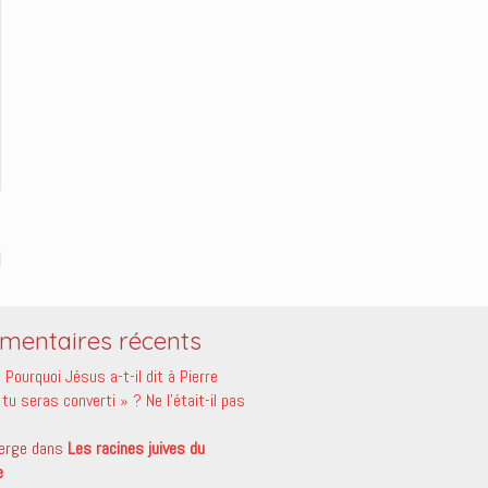
entaires récents
s
Pourquoi Jésus a-t-il dit à Pierre
tu seras converti » ? Ne l’était-il pas
erge
dans
Les racines juives du
e