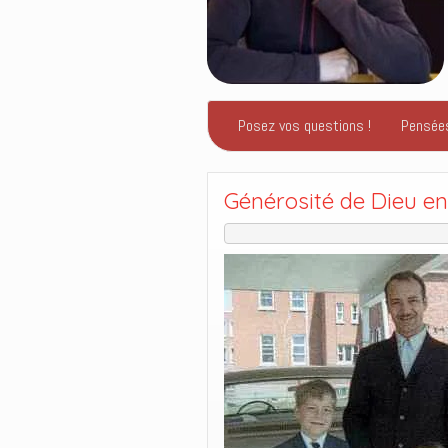
Posez vos questions !
Pensée
Générosité de Dieu e