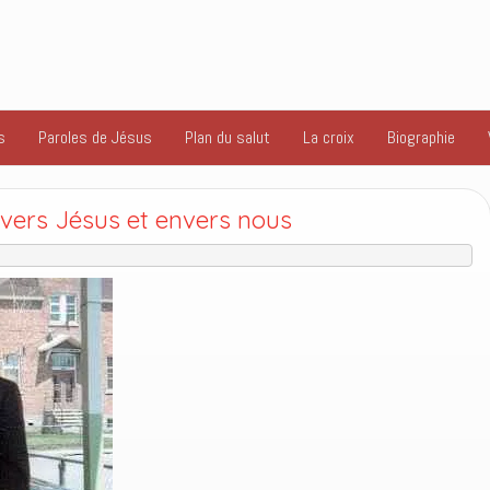
s
Paroles de Jésus
Plan du salut
La croix
Biographie
nvers Jésus et envers nous