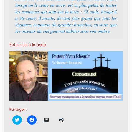
lorsqu’on le sème en terre, est la plus petite de toutes
les semences qui sont sur la terre ; 32 mais, lorsqu’il
a été semé, il monte, devient plus grand que tous les
légumes, et pousse de grandes branches, en sorte que
les oiseaux du ciel peuvent habiter sous son ombre.
Retour dans le texte
Partager :
C
C
C
C
l
l
l
l
i
i
i
i
q
q
q
q