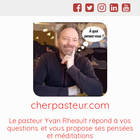
cherpasteur.com
Le pasteur Yvan Rheault répond à vos
questions. et vous propose ses pensées
et méditations