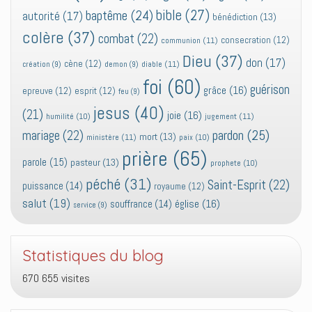
bible
(27)
baptême
(24)
autorité
(17)
bénédiction
(13)
colère
(37)
combat
(22)
consecration
(12)
communion
(11)
Dieu
(37)
don
(17)
cène
(12)
diable
(11)
création
(9)
demon
(9)
foi
(60)
guérison
grâce
(16)
epreuve
(12)
esprit
(12)
feu
(9)
jesus
(40)
(21)
joie
(16)
jugement
(11)
humilité
(10)
pardon
(25)
mariage
(22)
mort
(13)
ministère
(11)
paix
(10)
prière
(65)
parole
(15)
pasteur
(13)
prophete
(10)
péché
(31)
Saint-Esprit
(22)
puissance
(14)
royaume
(12)
salut
(19)
église
(16)
souffrance
(14)
service
(9)
Statistiques du blog
670 655 visites