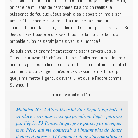
suffisent à faire mourir le tiers des hommes (Apocalypse 9:15),
on parle de milliards de personnes ici alors on réalise la
puissance de feu que Jésus avait à sa disposition, mais son
amour était encore plus fort et au lieu de faire mourir
l’humanité pour la perdre, il a décidé de mourir pour la sauver ! Si
Jésus n’avait pas été obéissant jusqu’à la mort de la croix,
probable qu’on ne serait jamais venus au monde !
Je suis ému et énormément reconnaissant envers Jésus-
Christ pour avoir été obéissant jusqu’à aller mourir sur la croix
pour nos péchés au lieu de nous traiter comment on le méritait
comme lors du déluge, on n’aura pas besoin de me forcer pour
que je me mette à genoux devant lui et que je l’adore comme
Seigneur !
Liste de versets cités
Matthieu 26:52 Alors Jésus lui dit : Remets ton épée à
sa place ; car tous ceux qui prendront l’épée périront
par l’épée. 53 Penses-tu que je ne puisse pas invoquer
mon Père, qui me donnerait à l’instant plus de douze
légions d’anges ? 54 Comment donc s’accompliraient