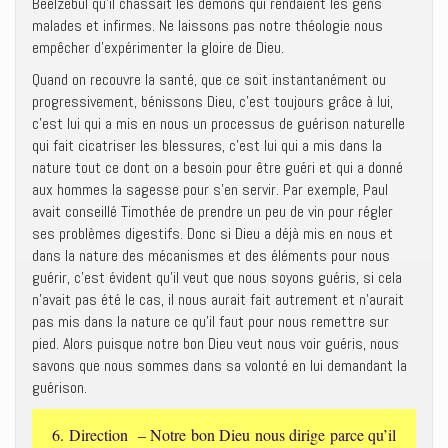
Béelzebul qu’il chassait les démons qui rendaient les gens
malades et infirmes. Ne laissons pas notre théologie nous
empêcher d’expérimenter la gloire de Dieu.
Quand on recouvre la santé, que ce soit instantanément ou
progressivement, bénissons Dieu, c’est toujours grâce à lui,
c’est lui qui a mis en nous un processus de guérison naturelle
qui fait cicatriser les blessures, c’est lui qui a mis dans la
nature tout ce dont on a besoin pour être guéri et qui a donné
aux hommes la sagesse pour s’en servir. Par exemple, Paul
avait conseillé Timothée de prendre un peu de vin pour régler
ses problèmes digestifs. Donc si Dieu a déjà mis en nous et
dans la nature des mécanismes et des éléments pour nous
guérir, c’est évident qu’il veut que nous soyons guéris, si cela
n’avait pas été le cas, il nous aurait fait autrement et n’aurait
pas mis dans la nature ce qu’il faut pour nous remettre sur
pied. Alors puisque notre bon Dieu veut nous voir guéris, nous
savons que nous sommes dans sa volonté en lui demandant la
guérison.
6. Direction – Notre bon Dieu nous dirige parce qu’il