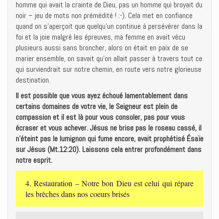
homme qui avait la crainte de Dieu, pas un homme qui broyait du
noir – jeu de mots non prémédité ! :-). Cela met en confiance
quand on s’aperçoit que quelqu’un continue à persévérer dans la
foi et la joie malgré les épreuves, ma femme en avait vécu
plusieurs aussi sans broncher, alors on était en paix de se
marier ensemble, on savait qu’on allait passer à travers tout ce
qui surviendrait sur notre chemin, en route vers notre glorieuse
destination.
Il est possible que vous ayez échoué lamentablement dans
certains domaines de votre vie, le Seigneur est plein de
compassion et il est là pour vous consoler, pas pour vous
écraser et vous achever. Jésus ne brise pas le roseau cassé, il
n’éteint pas le lumignon qui fume encore, avait prophétisé Ésaïe
sur Jésus (Mt.12:20). Laissons cela entrer profondément dans
notre esprit.
4. Restauration – Notre bon Dieu est celui qui répare
les brèches dans nos coeurs brisés