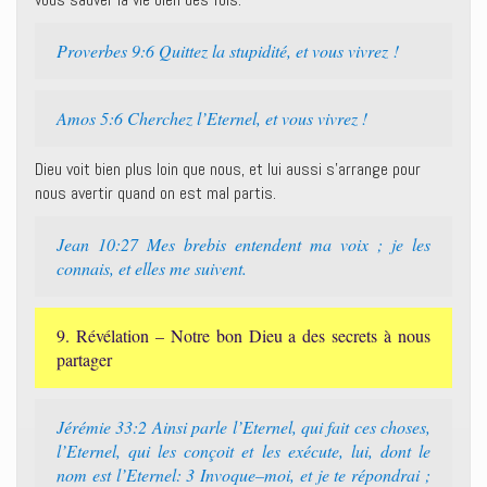
Proverbes 9:6 Quittez la stupidité, et vous vivrez !
Amos 5:6 Cherchez l’Eternel, et vous vivrez !
Dieu voit bien plus loin que nous, et lui aussi s’arrange pour
nous avertir quand on est mal partis.
Jean 10:27 Mes brebis entendent ma voix ; je les
connais, et elles me suivent.
9. Révélation – Notre bon Dieu a des secrets à nous
partager
Jérémie 33:2 Ainsi parle l’Eternel, qui fait ces choses,
l’Eternel, qui les conçoit et les exécute, lui, dont le
nom est l’Eternel: 3 Invoque–moi, et je te répondrai ;