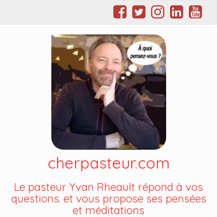
cherpasteur.com
Le pasteur Yvan Rheault répond à vos
questions. et vous propose ses pensées
et méditations