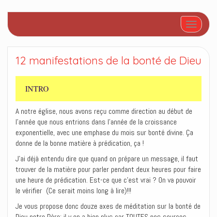
Afficher/
12 manifestations de la bonté de Dieu
INTRO
A notre église, nous avons reçu comme direction au début de
l’année que nous entrions dans l’année de la croissance
exponentielle, avec une emphase du mois sur bonté divine. Ça
donne de la bonne matière à prédication, ça !
J’ai déjà entendu dire que quand on prépare un message, il faut
trouver de la matière pour parler pendant deux heures pour faire
une heure de prédication. Est-ce que c’est vrai ? On va pouvoir
le vérifier (Ce serait moins long à lire)!!!
Je vous propose donc douze axes de méditation sur la bonté de
Dieu notre Père; il y en a bien plus car TOUTES nos sources