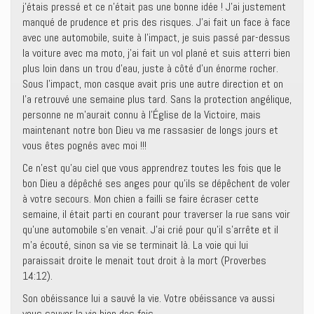
j’étais pressé et ce n’était pas une bonne idée ! J’ai justement
manqué de prudence et pris des risques. J’ai fait un face à face
avec une automobile, suite à l’impact, je suis passé par-dessus
la voiture avec ma moto, j’ai fait un vol plané et suis atterri bien
plus loin dans un trou d’eau, juste à côté d’un énorme rocher.
Sous l’impact, mon casque avait pris une autre direction et on
l’a retrouvé une semaine plus tard. Sans la protection angélique,
personne ne m’aurait connu à l’Église de la Victoire, mais
maintenant notre bon Dieu va me rassasier de longs jours et
vous êtes pognés avec moi !!!
Ce n’est qu’au ciel que vous apprendrez toutes les fois que le
bon Dieu a dépêché ses anges pour qu’ils se dépêchent de voler
à votre secours. Mon chien a failli se faire écraser cette
semaine, il était parti en courant pour traverser la rue sans voir
qu’une automobile s’en venait. J’ai crié pour qu’il s’arrête et il
m’a écouté, sinon sa vie se terminait là. La voie qui lui
paraissait droite le menait tout droit à la mort (Proverbes
14:12).
Son obéissance lui a sauvé la vie. Votre obéissance va aussi
vous sauver la vie bien des fois.