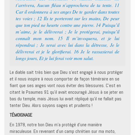
t’arrivera, Aucun fléau n’approchera de ta tente. 11
Car il ordonnera à ses anges De te garder dans toutes
tes voies ; 12 Ils te porteront sur les mains, De peur
que ton pied ne heurte contre une pierre. 14 Puisqu’il
m’aime, je le délivrerai ; Je le protégerai, puisqu’il
connaît mon nom. 15 Il m’invoquera, et je lui
répondrai ; Je serai avec lui dans la détresse, Je le
délivrerai et je le glorifierai. 16 Je le rassasierai de
longs jours, Et je lui ferai voir mon salut.
Le diable sait très bien que Dieu s’est engagé à nous protéger
et il nous inspire à nous comporter de façon téméraire en se
fiant que ses anges vont nous éviter des blessures. C’est en
citant le Psaumes 91 qu’il avait encouragé Jésus à se jeter en
bas du temple, mais Jésus lui avait répliqué qu’il ne fallait pas
tenter Dieu. Alors soyons sages et prudents !
TÉMOIGNAGE
En 1978, notre bon Dieu m’a protégé d’une manière
miraculeuse. En revenant d’un camp chrétien sur ma moto,