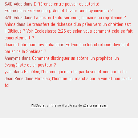
SAID Adda
dans
Différence entre pouvoir et autorité
Esehe
dans
Est-ce que grâce et faveur sont synonymes ?
SAID Adda
dans
La postérité du serpent ; humaine ou reptilienne ?
Ahima
dans
Le transfert de richesse d’un païen vers un chrétien est-
il Biblique ? Voir Ecclesiaste 2:26 et selon vous comment cela se fait
concrètement ?
Jeannot abraham mwamba
dans
Est-ce que les chrétiens devraient
parler de la Shekinah ?
Anonyme
dans
Comment distinguer un apôtre, un prophète, un
évangéliste et un pasteur ?
yvan
dans
Élimélec, l’homme qui marcha par la vue et non par la foi
Jean Rene
dans
Élimélec, l’homme qui marcha par la vue et non par la
foi
IAMSocial
, un theme WordPress de
@aicragellebasi