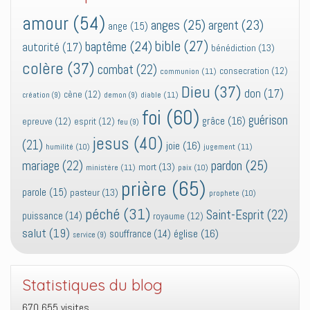
amour
(54)
anges
(25)
argent
(23)
ange
(15)
bible
(27)
baptême
(24)
autorité
(17)
bénédiction
(13)
colère
(37)
combat
(22)
consecration
(12)
communion
(11)
Dieu
(37)
don
(17)
cène
(12)
diable
(11)
création
(9)
demon
(9)
foi
(60)
guérison
grâce
(16)
epreuve
(12)
esprit
(12)
feu
(9)
jesus
(40)
(21)
joie
(16)
jugement
(11)
humilité
(10)
pardon
(25)
mariage
(22)
mort
(13)
ministère
(11)
paix
(10)
prière
(65)
parole
(15)
pasteur
(13)
prophete
(10)
péché
(31)
Saint-Esprit
(22)
puissance
(14)
royaume
(12)
salut
(19)
église
(16)
souffrance
(14)
service
(9)
Statistiques du blog
670 655 visites