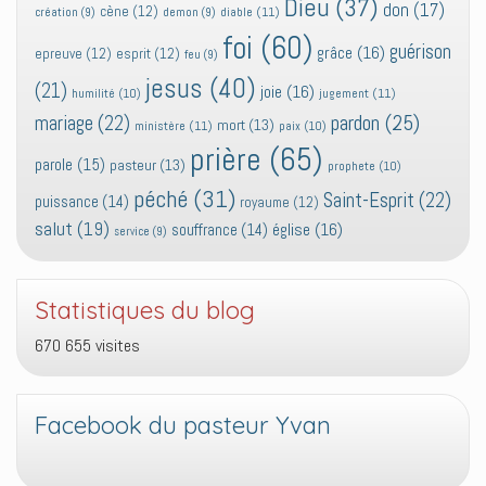
Dieu
(37)
don
(17)
cène
(12)
diable
(11)
création
(9)
demon
(9)
foi
(60)
guérison
grâce
(16)
epreuve
(12)
esprit
(12)
feu
(9)
jesus
(40)
(21)
joie
(16)
jugement
(11)
humilité
(10)
pardon
(25)
mariage
(22)
mort
(13)
ministère
(11)
paix
(10)
prière
(65)
parole
(15)
pasteur
(13)
prophete
(10)
péché
(31)
Saint-Esprit
(22)
puissance
(14)
royaume
(12)
salut
(19)
église
(16)
souffrance
(14)
service
(9)
Statistiques du blog
670 655 visites
Facebook du pasteur Yvan