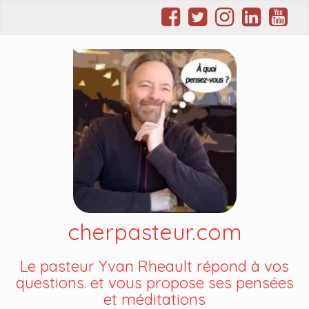
cherpasteur.com
Le pasteur Yvan Rheault répond à vos
questions. et vous propose ses pensées
et méditations