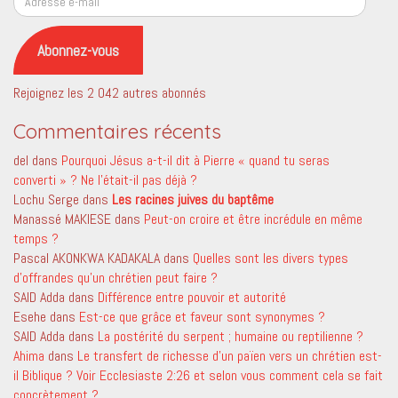
e-
mail
Abonnez-vous
Rejoignez les 2 042 autres abonnés
Commentaires récents
del
dans
Pourquoi Jésus a-t-il dit à Pierre « quand tu seras
converti » ? Ne l’était-il pas déjà ?
Lochu Serge
dans
Les racines juives du baptême
Manassé MAKIESE
dans
Peut-on croire et être incrédule en même
temps ?
Pascal AKONKWA KADAKALA
dans
Quelles sont les divers types
d’offrandes qu’un chrétien peut faire ?
SAID Adda
dans
Différence entre pouvoir et autorité
Esehe
dans
Est-ce que grâce et faveur sont synonymes ?
SAID Adda
dans
La postérité du serpent ; humaine ou reptilienne ?
Ahima
dans
Le transfert de richesse d’un païen vers un chrétien est-
il Biblique ? Voir Ecclesiaste 2:26 et selon vous comment cela se fait
concrètement ?