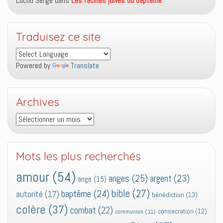
Lochu Serge
dans
Les racines juives du baptême
Traduisez ce site
Powered by
Translate
Archives
Archives
Mots les plus recherchés
amour
(54)
anges
(25)
argent
(23)
ange
(15)
bible
(27)
baptême
(24)
autorité
(17)
bénédiction
(13)
colère
(37)
combat
(22)
consecration
(12)
communion
(11)