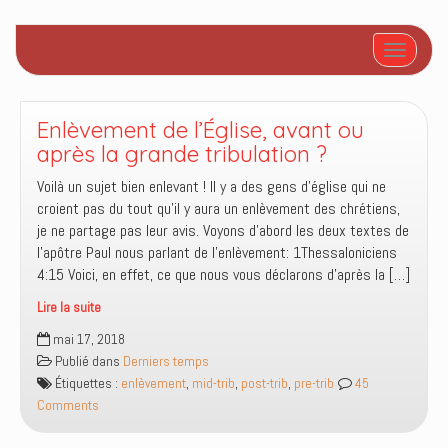
Afficher/
Enlèvement de l’Église, avant ou
après la grande tribulation ?
Voilà un sujet bien enlevant ! Il y a des gens d’église qui ne
croient pas du tout qu’il y aura un enlèvement des chrétiens,
je ne partage pas leur avis. Voyons d’abord les deux textes de
l’apôtre Paul nous parlant de l’enlèvement: 1Thessaloniciens
4:15 Voici, en effet, ce que nous vous déclarons d’après la […]
Lire la suite
Enlèvement
mai 17, 2018
de
Publié dans
Derniers temps
l’Église,
Étiquettes :
enlèvement
,
mid-trib
,
post-trib
,
pre-trib
45
avant
Comments
ou
après