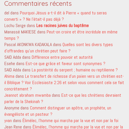
Commentaires récents
del
dans
Pourquoi Jésus a-t-il dit à Pierre « quand tu seras
converti » ? Ne l’était-il pas déjà ?
Lochu Serge
dans
Les racines juives du baptême
Manassé MAKIESE
dans
Peut-on croire et être incrédule en même
temps ?
Pascal AKONKWA KADAKALA
dans
Quelles sont les divers types
d’offrandes qu’un chrétien peut faire ?
SAID Adda
dans
Différence entre pouvoir et autorité
Esehe
dans
Est-ce que grâce et faveur sont synonymes ?
SAID Adda
dans
La postérité du serpent ; humaine ou reptilienne ?
Ahima
dans
Le transfert de richesse d’un païen vers un chrétien est-
il Biblique ? Voir Ecclesiaste 2:26 et selon vous comment cela se fait
concrètement ?
Jeannot abraham mwamba
dans
Est-ce que les chrétiens devraient
parler de la Shekinah ?
Anonyme
dans
Comment distinguer un apôtre, un prophète, un
évangéliste et un pasteur ?
yvan
dans
Élimélec, l’homme qui marcha par la vue et non par la foi
Jean Rene
dans
Élimélec, l’homme qui marcha par la vue et non par la