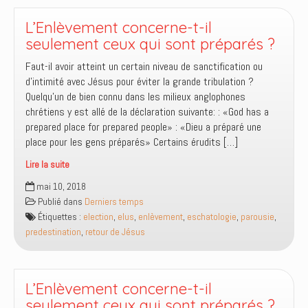
la
grande
L’Enlèvement concerne-t-il
tribulation
seulement ceux qui sont préparés ?
?
Faut-il avoir atteint un certain niveau de sanctification ou
d’intimité avec Jésus pour éviter la grande tribulation ?
Quelqu’un de bien connu dans les milieux anglophones
chrétiens y est allé de la déclaration suivante: : «God has a
prepared place for prepared people» : «Dieu a préparé une
place pour les gens préparés» Certains érudits […]
Lire la suite
L’Enlèvement
mai 10, 2018
concerne-
Publié dans
Derniers temps
t-
Étiquettes :
election
,
elus
,
enlèvement
,
eschatologie
,
parousie
,
il
predestination
,
retour de Jésus
seulement
ceux
qui
sont
L’Enlèvement concerne-t-il
préparés
seulement ceux qui sont préparés ?