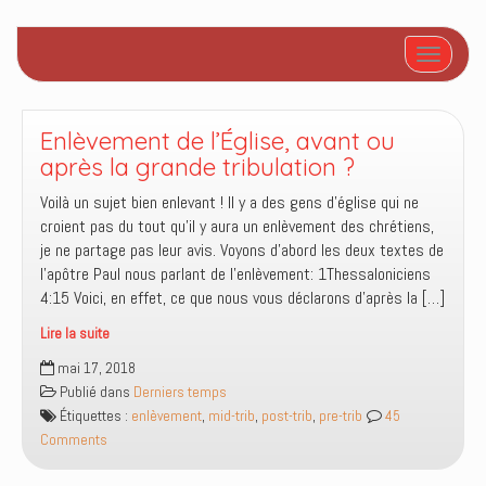
Afficher/
Enlèvement de l’Église, avant ou
après la grande tribulation ?
Voilà un sujet bien enlevant ! Il y a des gens d’église qui ne
croient pas du tout qu’il y aura un enlèvement des chrétiens,
je ne partage pas leur avis. Voyons d’abord les deux textes de
l’apôtre Paul nous parlant de l’enlèvement: 1Thessaloniciens
4:15 Voici, en effet, ce que nous vous déclarons d’après la […]
Lire la suite
Enlèvement
mai 17, 2018
de
Publié dans
Derniers temps
l’Église,
Étiquettes :
enlèvement
,
mid-trib
,
post-trib
,
pre-trib
45
avant
Comments
ou
après