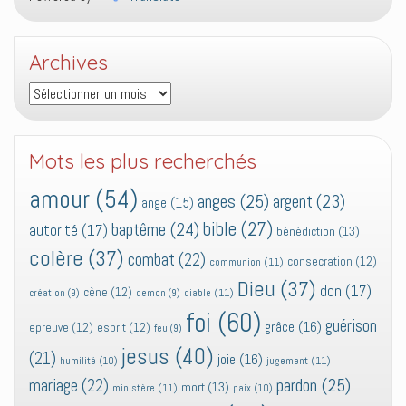
Archives
Archives
Mots les plus recherchés
amour
(54)
anges
(25)
argent
(23)
ange
(15)
bible
(27)
baptême
(24)
autorité
(17)
bénédiction
(13)
colère
(37)
combat
(22)
consecration
(12)
communion
(11)
Dieu
(37)
don
(17)
cène
(12)
diable
(11)
création
(9)
demon
(9)
foi
(60)
guérison
grâce
(16)
epreuve
(12)
esprit
(12)
feu
(9)
jesus
(40)
(21)
joie
(16)
jugement
(11)
humilité
(10)
pardon
(25)
mariage
(22)
mort
(13)
ministère
(11)
paix
(10)