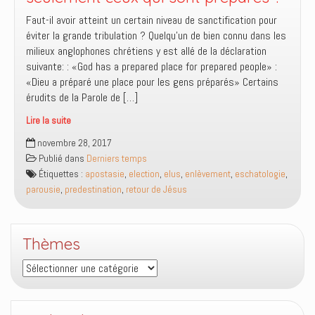
?
Faut-il avoir atteint un certain niveau de sanctification pour
éviter la grande tribulation ? Quelqu’un de bien connu dans les
milieux anglophones chrétiens y est allé de la déclaration
suivante: : «God has a prepared place for prepared people» :
«Dieu a préparé une place pour les gens préparés» Certains
érudits de la Parole de […]
Lire la suite
L’Enlèvement
novembre 28, 2017
concerne-
Publié dans
Derniers temps
t-
Étiquettes :
apostasie
,
election
,
elus
,
enlèvement
,
eschatologie
,
il
parousie
,
predestination
,
retour de Jésus
seulement
ceux
qui
Thèmes
sont
préparés
Thèmes
?