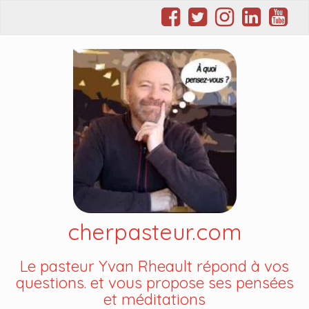
cherpasteur.com
Le pasteur Yvan Rheault répond à vos
questions. et vous propose ses pensées
et méditations