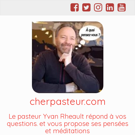
cherpasteur.com
Le pasteur Yvan Rheault répond à vos
questions. et vous propose ses pensées
et méditations