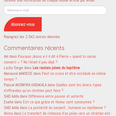
recevoir une notification de chaque nouvel article par email.
Adresse
e-
mail
Abonnez-vous
Rejoignez les 2 042 autres abonnés
Commentaires récents
del
dans
Pourquoi Jésus a-t-il dit à Pierre « quand tu seras
converti » ? Ne l’était-il pas déjà ?
Lochu Serge
dans
Les racines juives du baptême
Manassé MAKIESE
dans
Peut-on croire et être incrédule en même
temps ?
Pascal AKONKWA KADAKALA
dans
Quelles sont les divers types
d’offrandes qu’un chrétien peut faire ?
SAID Adda
dans
Différence entre pouvoir et autorité
Esehe
dans
Est-ce que grâce et faveur sont synonymes ?
SAID Adda
dans
La postérité du serpent ; humaine ou reptilienne ?
Ahima
dans
Le transfert de richesse d’un païen vers un chrétien est-