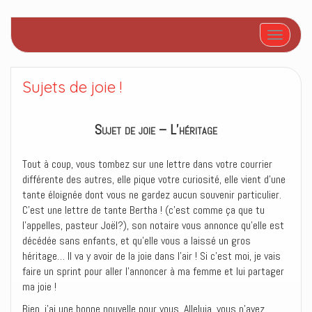
Afficher/
Sujets de joie !
Sujet de joie – L’héritage
Tout à coup, vous tombez sur une lettre dans votre courrier
différente des autres, elle pique votre curiosité, elle vient d’une
tante éloignée dont vous ne gardez aucun souvenir particulier.
C’est une lettre de tante Bertha ! (c’est comme ça que tu
l’appelles, pasteur Joël?), son notaire vous annonce qu’elle est
décédée sans enfants, et qu’elle vous a laissé un gros
héritage… Il va y avoir de la joie dans l’air ! Si c’est moi, je vais
faire un sprint pour aller l’annoncer à ma femme et lui partager
ma joie !
Bien, j’ai une bonne nouvelle pour vous. Alleluia, vous n’avez