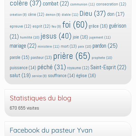
colère
(37)
combat
(22)
consecration
(12)
communion
(11)
Dieu
(37)
don
(17)
cène
(12)
diable
(11)
création
(9)
demon
(9)
foi
(60)
guérison
grâce
(16)
epreuve
(12)
esprit
(12)
feu
(9)
jesus
(40)
(21)
joie
(16)
jugement
(11)
humilité
(10)
pardon
(25)
mariage
(22)
mort
(13)
ministère
(11)
paix
(10)
prière
(65)
parole
(15)
pasteur
(13)
prophete
(10)
péché
(31)
Saint-Esprit
(22)
puissance
(14)
royaume
(12)
salut
(19)
église
(16)
souffrance
(14)
service
(9)
Statistiques du blog
670 655 visites
Facebook du pasteur Yvan