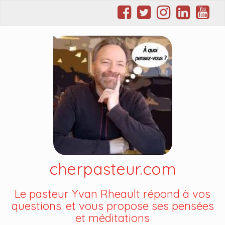
cherpasteur.com
Le pasteur Yvan Rheault répond à vos
questions. et vous propose ses pensées
et méditations