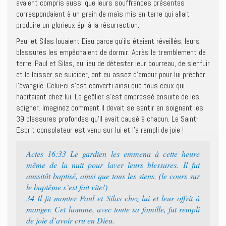
avaient compris aussi que leurs souffrances présentes
correspondaient à un grain de maïs mis en terre qui allait
produire un glorieux épi à la résurrection.
Paul et Silas louaient Dieu parce qu’ils étaient réveillés, leurs
blessures les empêchaient de dormir. Après le tremblement de
terre, Paul et Silas, au lieu de détester leur bourreau, de s’enfuir
et le laisser se suicider, ont eu assez d’amour pour lui prêcher
l’évangile. Celui-ci s’est converti ainsi que tous ceux qui
habitaient chez lui. Le geôlier s’est empressé ensuite de les
soigner. Imaginez comment il devait se sentir en soignant les
39 blessures profondes qu’il avait causé à chacun. Le Saint-
Esprit consolateur est venu sur lui et l’a rempli de joie !
Actes 16:33 Le gardien les emmena à cette heure
même de la nuit pour laver leurs blessures. Il fut
aussitôt baptisé, ainsi que tous les siens. (le cours sur
le baptême s’est fait vite!)
34 Il fit monter Paul et Silas chez lui et leur offrit à
manger. Cet homme, avec toute sa famille, fut rempli
de joie d’avoir cru en Dieu.