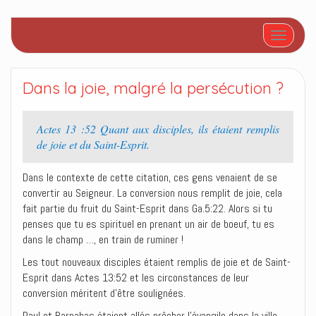
Afficher/
Dans la joie, malgré la persécution ?
Actes 13 :52 Quant aux disciples, ils étaient remplis
de joie et du Saint-Esprit.
Dans le contexte de cette citation, ces gens venaient de se
convertir au Seigneur. La conversion nous remplit de joie, cela
fait partie du fruit du Saint-Esprit dans Ga.5:22. Alors si tu
penses que tu es spirituel en prenant un air de boeuf, tu es
dans le champ …, en train de ruminer !
Les tout nouveaux disciples étaient remplis de joie et de Saint-
Esprit dans Actes 13:52 et les circonstances de leur
conversion méritent d’être soulignées.
Paul et Barnabas étaient allés prêcher l’évangile dans la ville