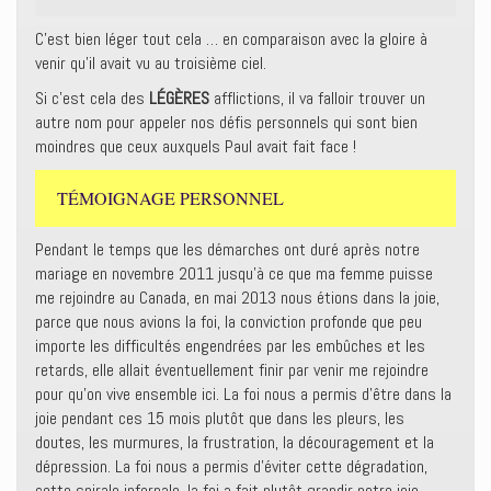
C’est bien léger tout cela … en comparaison avec la gloire à
venir qu’il avait vu au troisième ciel.
Si c’est cela des
LÉGÈRES
afflictions, il va falloir trouver un
autre nom pour appeler nos défis personnels qui sont bien
moindres que ceux auxquels Paul avait fait face !
TÉMOIGNAGE PERSONNEL
Pendant le temps que les démarches ont duré après notre
mariage en novembre 2011 jusqu’à ce que ma femme puisse
me rejoindre au Canada, en mai 2013 nous étions dans la joie,
parce que nous avions la foi, la conviction profonde que peu
importe les difficultés engendrées par les embûches et les
retards, elle allait éventuellement finir par venir me rejoindre
pour qu’on vive ensemble ici. La foi nous a permis d’être dans la
joie pendant ces 15 mois plutôt que dans les pleurs, les
doutes, les murmures, la frustration, la découragement et la
dépression. La foi nous a permis d’éviter cette dégradation,
cette spirale infernale, la foi a fait plutôt grandir notre joie,