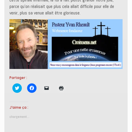
parce qu’on réalisait que plus cela allait difficile pour elle de
venir, plus sa venue allait être glorieuse.
Partager :
C
C
C
C
l
l
l
l
i
i
i
i
q
q
q
q
u
u
u
u
e
e
e
e
J’aime ça :
z
z
r
r
p
p
p
p
chargement…
o
o
o
o
u
u
u
u
r
r
r
r
p
p
e
i