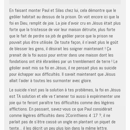
En faisant monter Paul et Silas chez lui, cela démontre que le
geôlier habitait au dessus de la prison. On voit encore ici que la
foi en Dieu, remplit de joie. La joie d’avoir cru en Jésus était plus
forte que la tristesse de voir leur maison détruite, plus forte
que le fait de perdre sa job de geôlier parce que la prison ne
pouvait plus être utilisée. De toute façon, il n’avait plus le goût
de blesser les gens, il désirait les soigner maintenant ! Ça
prenait de la foi aussi pour entrer dans une maison dont les
fondations ont été ébranlées par un tremblement de terre ! Le
gêolier avait mis sa foi en Jésus, il ne pensait plus au suicide
pour échapper aux difficultés. Il savait maintenant que Jésus
allait l’aider à toutes les surmonter avec gloire.
Le suicide n’est pas la solution à tes problèmes, la foi en Jésus
est TA solution et elle va t’amener toi aussi à expérimenter une
joie qui te feront paraître tes difficultés comme des légères
afflictions. En passant, savez-vous ce que Paul considérait
comme légères difficultés dans 2Corinthiens 4 :17 ?, il ne
parlait pas de s’être cassé un ongle en plantant un piquet de
tente… il les décrit un peu plus loin dans la même lettre.