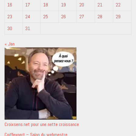
16
17
18
19
20
21
22
23
24
25
26
27
28
29
30
31
« Jan
Croixsens.net pour une nette croissance
Coiffexpert – Salon du webmestre