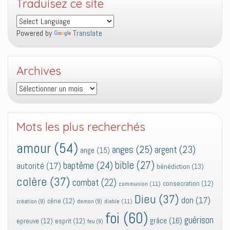
Traduisez ce site
Powered by
Translate
Archives
Archives
Mots les plus recherchés
amour
(54)
anges
(25)
argent
(23)
ange
(15)
bible
(27)
baptême
(24)
autorité
(17)
bénédiction
(13)
colère
(37)
combat
(22)
consecration
(12)
communion
(11)
Dieu
(37)
don
(17)
cène
(12)
diable
(11)
création
(9)
demon
(9)
foi
(60)
guérison
grâce
(16)
epreuve
(12)
esprit
(12)
feu
(9)