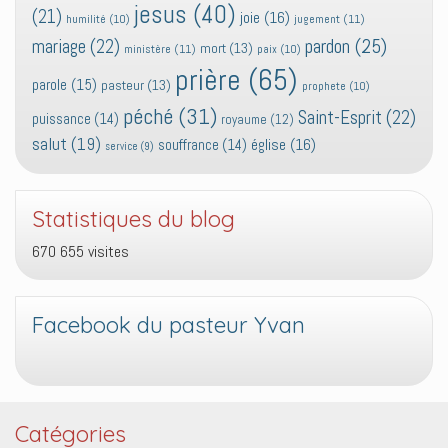
jesus
(40)
(21)
joie
(16)
jugement
(11)
humilité
(10)
pardon
(25)
mariage
(22)
mort
(13)
ministère
(11)
paix
(10)
prière
(65)
parole
(15)
pasteur
(13)
prophete
(10)
péché
(31)
Saint-Esprit
(22)
puissance
(14)
royaume
(12)
salut
(19)
église
(16)
souffrance
(14)
service
(9)
Statistiques du blog
670 655 visites
Facebook du pasteur Yvan
Catégories