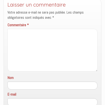
l
e
n
)
Laisser un commentaire
l
l
s
e
l
u
Votre adresse e-mail ne sera pas publiée.
f
e
n
Les champs
e
f
e
obligatoires sont indiqués avec
*
n
e
n
ê
n
o
t
ê
u
Commentaire
*
r
t
v
e
r
e
)
e
l
)
l
e
f
e
n
ê
t
r
e
)
Nom
E-mail