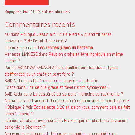
Rejoignez les 2 042 autres abonnés
Commentaires récents
del
dans
Pourquoi Jésus a-t-il dit à Pierre « quand tu seras
converti » ? Ne l’était-il pas déjà ?
Lochu Serge
dans
Les racines juives du baptême
Manassé MAKIESE
dans
Peut-on croire et être incrédule en même
temps ?
Pascal AKONKWA KADAKALA
dans
Quelles sont les divers types
d’offrandes qu’un chrétien peut faire ?
SAID Adda
dans
Différence entre pouvoir et autorité
Esehe
dans
Est-ce que grâce et faveur sont synonymes ?
SAID Adda
dans
La postérité du serpent ; humaine ou reptilienne ?
Ahima
dans
Le transfert de richesse d’un païen vers un chrétien est-
il Biblique ? Voir Ecclesiaste 2:26 et selon vous comment cela se fait
concrètement ?
Jeannot abraham mwamba
dans
Est-ce que les chrétiens devraient
parler de la Shekinah ?
Anonyme
dans
Comment distinguer un apôtre, un prophète, un