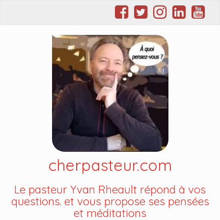
cherpasteur.com
Le pasteur Yvan Rheault répond à vos
questions. et vous propose ses pensées
et méditations