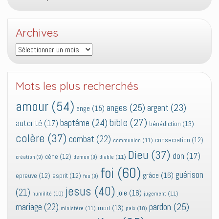
Archives
Archives
Mots les plus recherchés
amour
(54)
anges
(25)
argent
(23)
ange
(15)
bible
(27)
baptême
(24)
autorité
(17)
bénédiction
(13)
colère
(37)
combat
(22)
consecration
(12)
communion
(11)
Dieu
(37)
don
(17)
cène
(12)
diable
(11)
création
(9)
demon
(9)
foi
(60)
guérison
grâce
(16)
epreuve
(12)
esprit
(12)
feu
(9)
jesus
(40)
(21)
joie
(16)
jugement
(11)
humilité
(10)
pardon
(25)
mariage
(22)
mort
(13)
ministère
(11)
paix
(10)