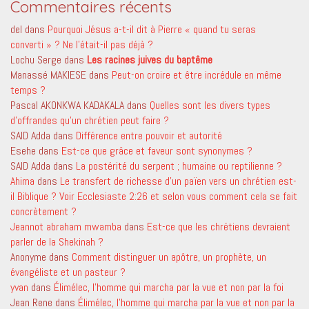
Commentaires récents
del
dans
Pourquoi Jésus a-t-il dit à Pierre « quand tu seras
converti » ? Ne l’était-il pas déjà ?
Lochu Serge
dans
Les racines juives du baptême
Manassé MAKIESE
dans
Peut-on croire et être incrédule en même
temps ?
Pascal AKONKWA KADAKALA
dans
Quelles sont les divers types
d’offrandes qu’un chrétien peut faire ?
SAID Adda
dans
Différence entre pouvoir et autorité
Esehe
dans
Est-ce que grâce et faveur sont synonymes ?
SAID Adda
dans
La postérité du serpent ; humaine ou reptilienne ?
Ahima
dans
Le transfert de richesse d’un païen vers un chrétien est-
il Biblique ? Voir Ecclesiaste 2:26 et selon vous comment cela se fait
concrètement ?
Jeannot abraham mwamba
dans
Est-ce que les chrétiens devraient
parler de la Shekinah ?
Anonyme
dans
Comment distinguer un apôtre, un prophète, un
évangéliste et un pasteur ?
yvan
dans
Élimélec, l’homme qui marcha par la vue et non par la foi
Jean Rene
dans
Élimélec, l’homme qui marcha par la vue et non par la