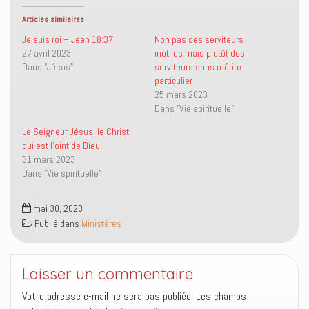
e
e
r
e
r
r
u
r
s
s
n
(
Articles similaires
u
u
l
o
r
r
i
u
Je suis roi – Jean 18:37
Non pas des serviteurs
T
F
e
v
27 avril 2023
inutiles mais plutôt des
w
a
n
r
i
c
p
e
Dans "Jésus"
serviteurs sans mérite
t
e
a
d
particulier
t
b
r
a
e
o
e
n
25 mars 2023
r
o
-
s
(
k
m
u
Dans "Vie spirituelle"
o
(
a
n
u
o
i
e
Le Seigneur Jésus, le Christ
v
u
l
n
r
v
à
o
qui est l’oint de Dieu
e
r
u
u
31 mars 2023
d
e
n
v
a
d
a
e
Dans "Vie spirituelle"
n
a
m
l
s
n
i
l
u
s
(
e
n
u
o
f
mai 30, 2023
e
n
u
e
Publié dans
Ministères
n
e
v
n
o
n
r
ê
u
o
e
t
v
u
d
r
e
v
a
e
l
e
n
)
Laisser un commentaire
l
l
s
e
l
u
Votre adresse e-mail ne sera pas publiée.
Les champs
f
e
n
e
f
e