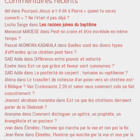
Commentaires récents
del
dans
Pourquoi Jésus a-t-il dit à Pierre « quand tu seras
converti » ? Ne l’était-il pas déjà ?
Lochu Serge
dans
Les racines juives du baptême
Manassé MAKIESE
dans
Peut-on croire et être incrédule en même
temps ?
Pascal AKONKWA KADAKALA
dans
Quelles sont les divers types
d’offrandes qu’un chrétien peut faire ?
SAID Adda
dans
Différence entre pouvoir et autorité
Esehe
dans
Est-ce que grâce et faveur sont synonymes ?
SAID Adda
dans
La postérité du serpent ; humaine ou reptilienne ?
Ahima
dans
Le transfert de richesse d’un païen vers un chrétien est-
il Biblique ? Voir Ecclesiaste 2:26 et selon vous comment cela se fait
concrètement ?
Jeannot abraham mwamba
dans
Est-ce que les chrétiens devraient
parler de la Shekinah ?
Anonyme
dans
Comment distinguer un apôtre, un prophète, un
évangéliste et un pasteur ?
yvan
dans
Élimélec, l’homme qui marcha par la vue et non par la foi
Jean Rene
dans
Élimélec, l’homme qui marcha par la vue et non par la