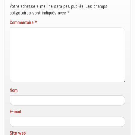
e
v
a
e
Votre adresse e-mail ne sera pas publiée.
Les champs
l
e
n
)
l
l
s
obligatoires sont indiqués avec
*
e
l
u
f
e
n
Commentaire
*
e
f
e
n
e
n
ê
n
o
t
ê
u
r
t
v
e
r
e
)
e
l
)
l
e
f
e
n
ê
t
r
e
)
Nom
E-mail
Site web