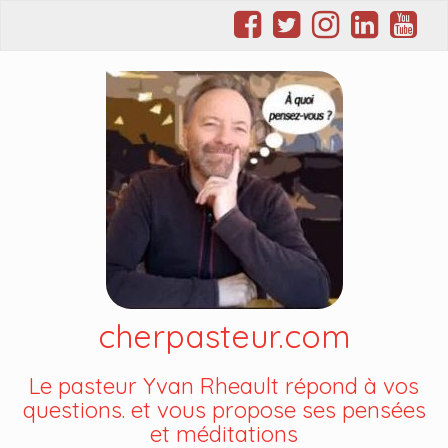
cherpasteur.com
Le pasteur Yvan Rheault répond à vos
questions. et vous propose ses pensées
et méditations