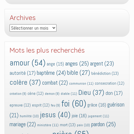
Archives
Archives
Mots les plus recherchés
amour
(54)
anges
(25)
argent
(23)
ange
(15)
bible
(27)
baptême
(24)
autorité
(17)
bénédiction
(13)
colère
(37)
combat
(22)
consecration
(12)
communion
(11)
Dieu
(37)
don
(17)
cène
(12)
diable
(11)
création
(9)
demon
(9)
foi
(60)
guérison
grâce
(16)
epreuve
(12)
esprit
(12)
feu
(9)
jesus
(40)
(21)
joie
(16)
jugement
(11)
humilité
(10)
pardon
(25)
mariage
(22)
mort
(13)
ministère
(11)
paix
(10)