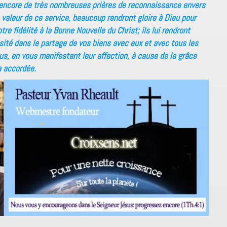
e encore de très nombreuses prières de reconnaissance envers
 valeur de ce service, beaucoup rendront gloire à Dieu pour
re fidélité à la Bonne Nouvelle du Christ; ils lui rendront
sité dans le partage de vos biens avec eux et avec tous les
ous, en vous manifestant leur affection, à cause de la grâce
a accordée.