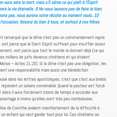
en aura sera la mort; mais s’il sème ce qui plaît à l’Esprit
 sera la vie éternelle. 9 Ne nous lassons pas de faire le bien;
eons pas, nous aurons notre récolte au moment voulu. 10
l’occasion, faisons du bien à tous, et surtout à nos frères
uront remarqué que la dîme n’est pas un commandement repris
 soit parce que le Saint-Esprit suffisait pour insuffler assez
ment, soit parce que tout le monde la donnait déjà (ce qui
s milliers de juifs devenus chrétiens et qui étaient
Moïse – Actes 21:20). Si la dîme n’est pas une obligation, les
ent une responsabilité mais aussi une bénédiction.
posé dans les lettres apostoliques, c’est que c’est aux brebis
s reçoivent un salaire convenable. Quand le pasteur est forcé
ier alors il aura forcément moins de temps à accorder aux
désavantage à moins qu’elles sont très peu nombreuses.
glise de Corinthe avaient manifestement de la difficulté à
 un enfant qui veut garder tout pour lui. Ces chrétiens se