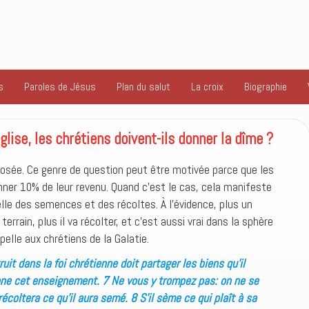
s
Paroles de Jésus
Plan du salut
La croix
Biographie
glise, les chrétiens doivent-ils donner la dîme ?
 posée. Ce genre de question peut être motivée parce que les
ner 10% de leur revenu. Quand c’est le cas, cela manifeste
uelle des semences et des récoltes. À l’évidence, plus un
rrain, plus il va récolter, et c’est aussi vrai dans la sphère
pelle aux chrétiens de la Galatie.
ruit dans la foi chrétienne doit partager les biens qu’il
nne cet enseignement. 7 Ne vous y trompez pas: on ne se
coltera ce qu’il aura semé. 8 S’il sème ce qui plaît à sa