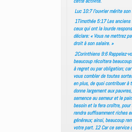
cette activité.
Luc 10:7 l’ouvrier mérite son 
1Timothée 5:17 Les anciens qu
ceux qui ont la lourde responsa
déclare: « Vous ne mettrez pas 
droit à son salaire. »
2Corinthiens 9:6 Rappelez-vou
beaucoup récoltera beaucoup. 
à regret ou par obligation; car
vous combler de toutes sortes
en plus, de quoi contribuer à 
donne largement aux pauvres, 
semence au semeur et le pain 
besoin et la fera croître, pou
rendra suffisamment riches e
généreux; ainsi, beaucoup rem
votre part. 12 Car ce service