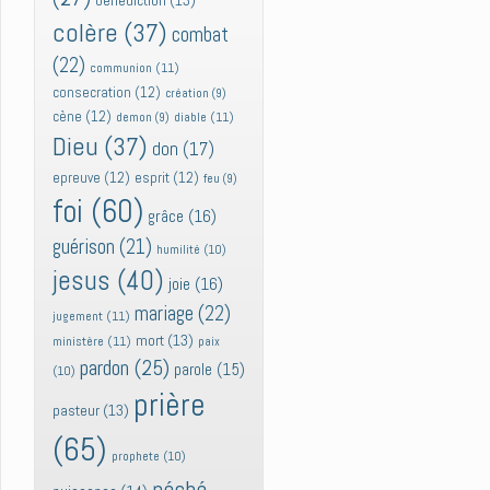
bénédiction
(13)
colère
(37)
combat
(22)
communion
(11)
consecration
(12)
création
(9)
cène
(12)
diable
(11)
demon
(9)
Dieu
(37)
don
(17)
epreuve
(12)
esprit
(12)
feu
(9)
foi
(60)
grâce
(16)
guérison
(21)
humilité
(10)
jesus
(40)
joie
(16)
mariage
(22)
jugement
(11)
mort
(13)
ministère
(11)
paix
pardon
(25)
parole
(15)
(10)
prière
pasteur
(13)
(65)
prophete
(10)
péché