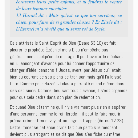
écraseras leurs petits enfants, et tu fendras le ventre
de leurs femmes enceintes.‭
13 ‭‭Hazaël dit : Mais qu’est–ce que ton serviteur, ce
chien, pour faire de si grandes choses ? Et Elisée dit :
L’Eternel m’a révélé que tu seras roi de Syrie.‭
Cela attriste le Saint-Esprit de Dieu (Esaïe 63:10) et fait
pleurer le prophète Ézéchiel mais Dieu n’empêche pas
généralement quelqu’un de mal agir. Il peut avertir le méchant
en lui annonçant d’avance pour lui donner l’opportunité de
changer d’idée, pensons à Judas, averti par Jésus qu’il était
bien au courant de ses plans de trahison mais qu’il l’a laissé
faire. Comme pour Hazaêl, Judas a persisté quand même dans
ses décisions. Comme Dieu sait tout d’avance, il s’est organisé
pour que cela cadre dans son plan de rédemption.
Et quand Dieu détermine qu’il n’y a vraiment plus rien à espérer
d’une personne, comme le roi Hérode – il peut le faire mourir
prématurément en envoyant un ange le frapper (Actes 12:23).
Cette immense patience divine fait que parfois le méchant
devient plus arrogant et se dit que Dieu s’en fiche ou même