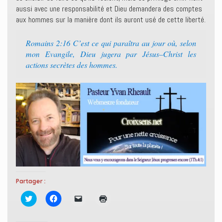
aussi avec une responsabilité et Dieu demandera des comptes
aux hommes sur la manière dont ils auront usé de cette liberté.
Romains 2:16 ‭‭C’est ce qui paraîtra au jour où, selon
mon Evangile, Dieu jugera par Jésus–Christ les
actions secrètes des hommes.‭
Partager :
C
C
C
C
l
l
l
l
i
i
i
i
q
q
q
q