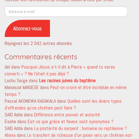
Adresse
e-
mail
Abonnez-vous
Rejoignez les 2 042 autres abonnés
Commentaires récents
del
dans
Pourquoi Jésus a-t-il dit à Pierre « quand tu seras
converti » ? Ne l’était-il pas déjà ?
Lochu Serge
dans
Les racines juives du baptême
Manassé MAKIESE
dans
Peut-on croire et être incrédule en même
temps ?
Pascal AKONKWA KADAKALA
dans
Quelles sont les divers types
d’offrandes qu’un chrétien peut faire ?
SAID Adda
dans
Différence entre pouvoir et autorité
Esehe
dans
Est-ce que grâce et faveur sont synonymes ?
SAID Adda
dans
La postérité du serpent ; humaine ou reptilienne ?
Ahima
dans
Le transfert de richesse d’un païen vers un chrétien est-