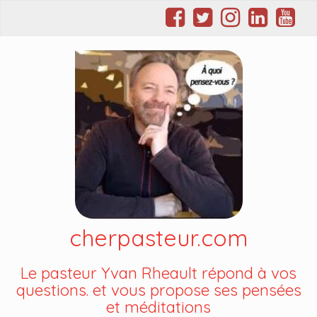
cherpasteur.com
Le pasteur Yvan Rheault répond à vos
questions. et vous propose ses pensées
et méditations