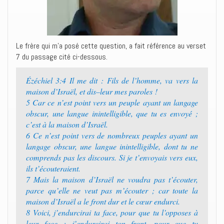
Le frère qui m’a posé cette question, a fait référence au verset
7 du passage cité ci-dessous.
Ézéchiel 3:4 ‭‭Il me dit : Fils de l’homme, va vers la
maison d’Israël, et dis–leur mes paroles !‭
5 ‭‭Car ce n’est point vers un peuple ayant un langage
obscur, une langue inintelligible, que tu es envoyé ;
c’est à la maison d’Israël.‭
6 ‭‭Ce n’est point vers de nombreux peuples ayant un
langage obscur, une langue inintelligible, dont tu ne
comprends pas les discours. Si je t’envoyais vers eux,
ils t’écouteraient.‭
7 ‭‭Mais la maison d’Israël ne voudra pas t’écouter,
parce qu’elle ne veut pas m’écouter ; car toute la
maison d’Israël a le front dur et le cœur endurci.‭
8 ‭‭Voici, j’endurcirai ta face, pour que tu l’opposes à
leur face ; j’endurcirai ton front, pour que tu