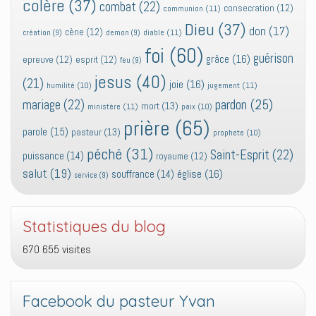
colère
(37)
combat
(22)
consecration
(12)
communion
(11)
Dieu
(37)
don
(17)
cène
(12)
diable
(11)
création
(9)
demon
(9)
foi
(60)
guérison
grâce
(16)
epreuve
(12)
esprit
(12)
feu
(9)
jesus
(40)
(21)
joie
(16)
jugement
(11)
humilité
(10)
pardon
(25)
mariage
(22)
mort
(13)
ministère
(11)
paix
(10)
prière
(65)
parole
(15)
pasteur
(13)
prophete
(10)
péché
(31)
Saint-Esprit
(22)
puissance
(14)
royaume
(12)
salut
(19)
église
(16)
souffrance
(14)
service
(9)
Statistiques du blog
670 655 visites
Facebook du pasteur Yvan