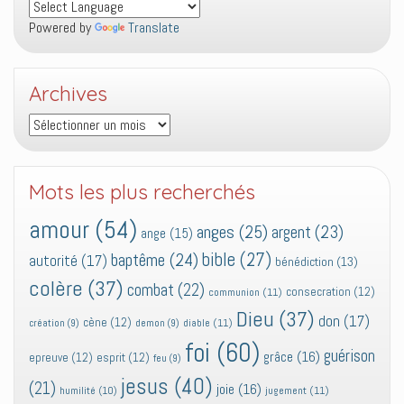
Powered by
Translate
Archives
Archives
Mots les plus recherchés
amour
(54)
anges
(25)
argent
(23)
ange
(15)
bible
(27)
baptême
(24)
autorité
(17)
bénédiction
(13)
colère
(37)
combat
(22)
consecration
(12)
communion
(11)
Dieu
(37)
don
(17)
cène
(12)
diable
(11)
création
(9)
demon
(9)
foi
(60)
guérison
grâce
(16)
epreuve
(12)
esprit
(12)
feu
(9)
jesus
(40)
(21)
joie
(16)
jugement
(11)
humilité
(10)