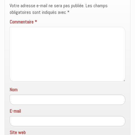
e
l
u
Votre adresse e-mail ne sera pas publiée.
f
e
n
Les champs
e
f
e
obligatoires sont indiqués avec
*
n
e
n
ê
n
o
t
ê
u
Commentaire
*
r
t
v
e
r
e
)
e
l
)
l
e
f
e
n
ê
t
r
e
)
Nom
E-mail
Site web