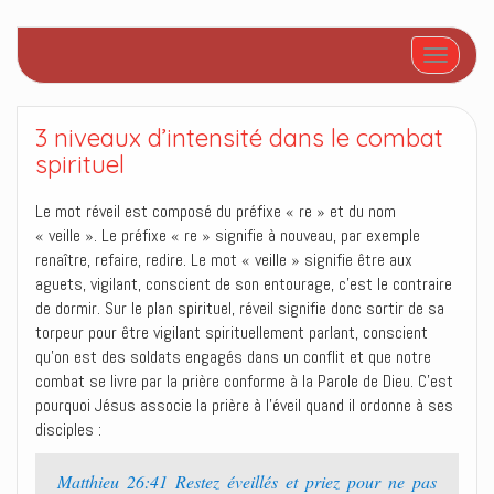
Afficher/
3 niveaux d’intensité dans le combat
spirituel
Le mot réveil est composé du préfixe « re » et du nom
« veille ». Le préfixe « re » signifie à nouveau, par exemple
renaître, refaire, redire. Le mot « veille » signifie être aux
aguets, vigilant, conscient de son entourage, c’est le contraire
de dormir. Sur le plan spirituel, réveil signifie donc sortir de sa
torpeur pour être vigilant spirituellement parlant, conscient
qu’on est des soldats engagés dans un conflit et que notre
combat se livre par la prière conforme à la Parole de Dieu. C’est
pourquoi Jésus associe la prière à l’éveil quand il ordonne à ses
disciples :
Matthieu 26:41 Restez éveillés et priez pour ne pas