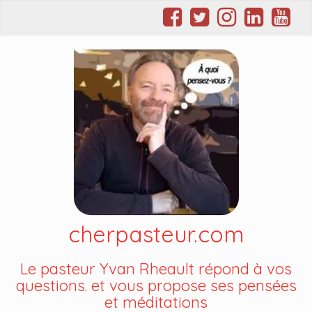
cherpasteur.com
Le pasteur Yvan Rheault répond à vos
questions. et vous propose ses pensées
et méditations