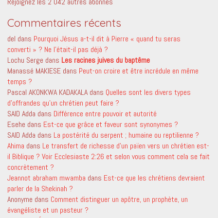
Rejoignez les 2 042 autres abonnés
Commentaires récents
del
dans
Pourquoi Jésus a-t-il dit à Pierre « quand tu seras
converti » ? Ne l’était-il pas déjà ?
Lochu Serge
dans
Les racines juives du baptême
Manassé MAKIESE
dans
Peut-on croire et être incrédule en même
temps ?
Pascal AKONKWA KADAKALA
dans
Quelles sont les divers types
d’offrandes qu’un chrétien peut faire ?
SAID Adda
dans
Différence entre pouvoir et autorité
Esehe
dans
Est-ce que grâce et faveur sont synonymes ?
SAID Adda
dans
La postérité du serpent ; humaine ou reptilienne ?
Ahima
dans
Le transfert de richesse d’un païen vers un chrétien est-
il Biblique ? Voir Ecclesiaste 2:26 et selon vous comment cela se fait
concrètement ?
Jeannot abraham mwamba
dans
Est-ce que les chrétiens devraient
parler de la Shekinah ?
Anonyme
dans
Comment distinguer un apôtre, un prophète, un
évangéliste et un pasteur ?