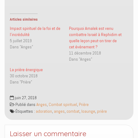
a
a
y
i
g
g
e
m
e
e
r
e
r
r
u
r
s
s
n
(
Articles similaires
u
u
l
o
r
r
i
u
Impact spirituel de la foi et de
Pourquoi Amalek est venu
T
F
e
v
l’incrédulité
combattre Israël à Rephidim et
w
a
n
r
i
c
p
e
5 juillet 2019
quelle leçon peut-on tirer de
t
e
a
d
Dans "Anges"
cet événement ?
t
b
r
a
e
o
e
n
11 décembre 2018
r
o
-
s
(
k
m
u
Dans "Anges"
o
(
a
n
u
o
i
e
La prière énergique
v
u
l
n
r
v
à
o
30 octobre 2018
e
r
u
u
Dans "Prière"
d
e
n
v
a
d
a
e
n
a
m
l
s
n
i
l
juin 27, 2018
u
s
(
e
n
u
o
f
Publié dans
Anges
,
Combat spirituel
,
Prière
e
n
u
e
n
e
v
n
Étiquettes :
adoration
,
anges
,
combat
,
loaunge
,
prière
o
n
r
ê
u
o
e
t
v
u
d
r
e
v
a
e
l
e
n
)
Laisser un commentaire
l
l
s