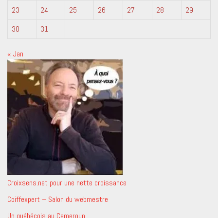
23
24
25
26
27
28
29
30
31
« Jan
Croixsens.net pour une nette croissance
Coiffexpert – Salon du webmestre
Un québécois au Cameroun