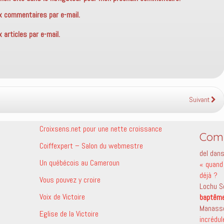
x commentaires par e-mail.
articles par e-mail.
Suivant
Croixsens.net pour une nette croissance
Comm
Coiffexpert – Salon du webmestre
del
dan
Un québécois au Cameroun
« quand 
déjà ?
Vous pouvez y croire
Lochu S
Voix de Victoire
baptêm
Manass
Eglise de la Victoire
incrédu