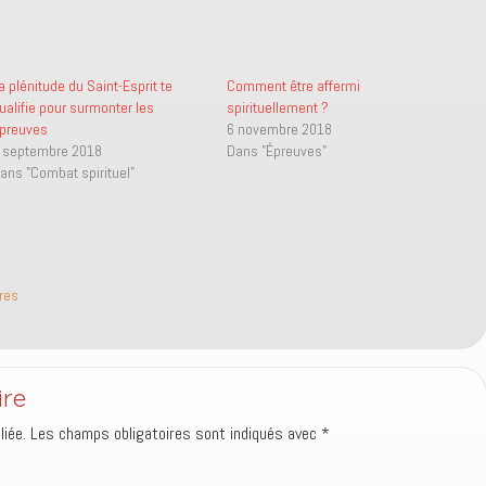
a plénitude du Saint-Esprit te
Comment être affermi
ualifie pour surmonter les
spirituellement ?
preuves
6 novembre 2018
 septembre 2018
Dans "Épreuves"
ans "Combat spirituel"
res
ire
iée.
Les champs obligatoires sont indiqués avec
*