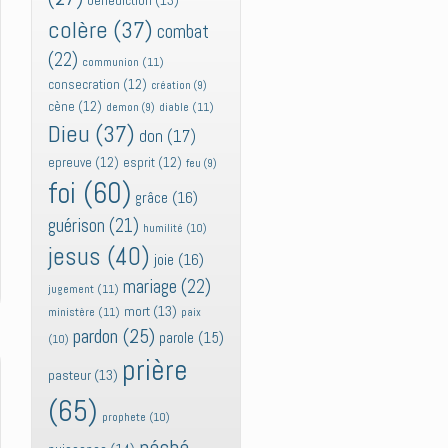
bénédiction
(13)
colère
(37)
combat
(22)
communion
(11)
consecration
(12)
création
(9)
cène
(12)
diable
(11)
demon
(9)
Dieu
(37)
don
(17)
epreuve
(12)
esprit
(12)
feu
(9)
foi
(60)
grâce
(16)
guérison
(21)
humilité
(10)
jesus
(40)
joie
(16)
mariage
(22)
jugement
(11)
mort
(13)
ministère
(11)
paix
pardon
(25)
parole
(15)
(10)
prière
pasteur
(13)
(65)
prophete
(10)
péché