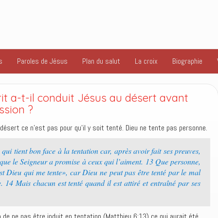
s
Paroles de Jésus
Plan du salut
La croix
Biographie
it a-t-il conduit Jésus au désert avant
ssion ?
 désert ce n’est pas pour qu’il y soit tenté. Dieu ne tente pas personne.
 tient bon face à la tentation car, après avoir fait ses preuves,
e que le Seigneur a promise à ceux qui l’aiment. 13 Que personne,
’est Dieu qui me tente», car Dieu ne peut pas être tenté par le mal
. 14 Mais chacun est tenté quand il est attiré et entraîné par ses
n de ne pas être induit en tentation (Matthieu 6:13) ce qui aurait été