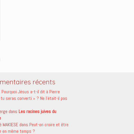
entaires récents
s
Pourquoi Jésus a-t-il dit à Pierre
tu seras converti » ? Ne l’était-il pas
erge
dans
Les racines juives du
e
é MAKIESE
dans
Peut-on croire et être
le en même temps ?