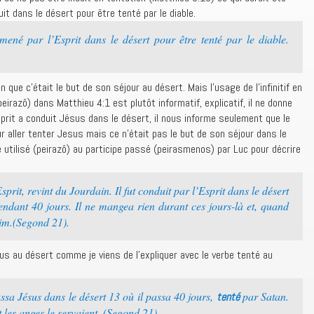
it dans le désert pour être tenté par le diable.
ené par l’Esprit dans le désert pour être tenté par le diable.
 que c’était le but de son séjour au désert. Mais l’usage de l’infinitif en
eirazô) dans Matthieu 4:1 est plutôt informatif, explicatif, il ne donne
Esprit a conduit Jésus dans le désert, il nous informe seulement que le
ur aller tenter Jesus mais ce n’était pas le but de son séjour dans le
e utilisé (peirazô) au participe passé (peirasmenos) par Luc pour décrire
prit, revint du Jourdain. Il fut conduit par l’Esprit dans le désert
endant 40 jours. Il ne mangea rien durant ces jours-là et, quand
faim.(Segond 21).
us au désert comme je viens de l’expliquer avec le verbe tenté au
ssa Jésus dans le désert 13 où il passa 40 jours,
par Satan.
tenté
t les anges le servaient. (Segond 21).