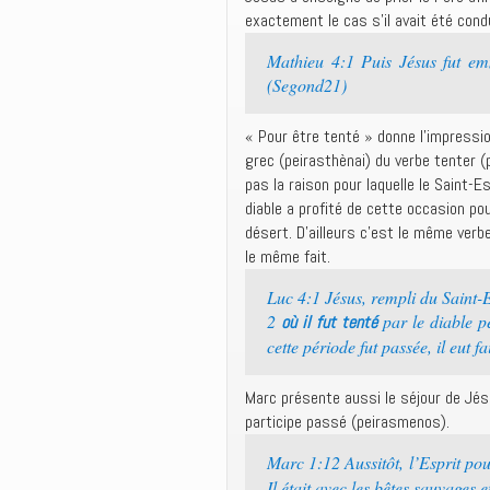
exactement le cas s’il avait été condu
Mathieu 4:1 Puis Jésus fut emm
(Segond21)
« Pour être tenté » donne l’impression
grec (peirasthènai) du verbe tenter (p
pas la raison pour laquelle le Saint-
diable a profité de cette occasion po
désert. D’ailleurs c’est le même verb
le même fait.
Luc 4:1 Jésus, rempli du Saint-Es
2
par le diable p
où il fut tenté
cette période fut passée, il eut 
Marc présente aussi le séjour de Jés
participe passé (peirasmenos).
Marc 1:12 Aussitôt, l’Esprit pou
Il était avec les bêtes sauvages e