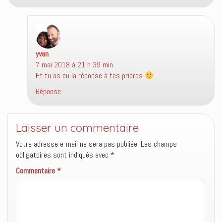
)
e
l
)
l
e
f
e
n
ê
t
yvan
dit :
r
e
7 mai 2018 à 21 h 39 min
)
Et tu as eu la réponse à tes prières
Réponse
Laisser un commentaire
Votre adresse e-mail ne sera pas publiée.
Les champs
obligatoires sont indiqués avec
*
Commentaire
*