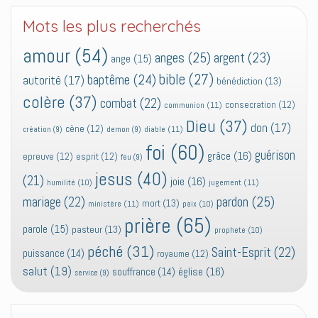
Mots les plus recherchés
amour
(54)
anges
(25)
argent
(23)
ange
(15)
bible
(27)
baptême
(24)
autorité
(17)
bénédiction
(13)
colère
(37)
combat
(22)
consecration
(12)
communion
(11)
Dieu
(37)
don
(17)
cène
(12)
diable
(11)
création
(9)
demon
(9)
foi
(60)
guérison
grâce
(16)
epreuve
(12)
esprit
(12)
feu
(9)
jesus
(40)
(21)
joie
(16)
jugement
(11)
humilité
(10)
pardon
(25)
mariage
(22)
mort
(13)
ministère
(11)
paix
(10)
prière
(65)
parole
(15)
pasteur
(13)
prophete
(10)
péché
(31)
Saint-Esprit
(22)
puissance
(14)
royaume
(12)
salut
(19)
église
(16)
souffrance
(14)
service
(9)