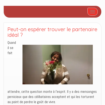
Afficher/
Peut-on espérer trouver le partenaire
idéal ?
Quand
il se
fait
attendre, cette question monte à l’esprit. Il y a des mensonges
pernicieux que des célibataires acceptent et qui les torturent
au point de perdre le goût de vivre.