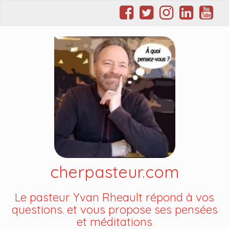
cherpasteur.com
Le pasteur Yvan Rheault répond à vos
questions. et vous propose ses pensées
et méditations