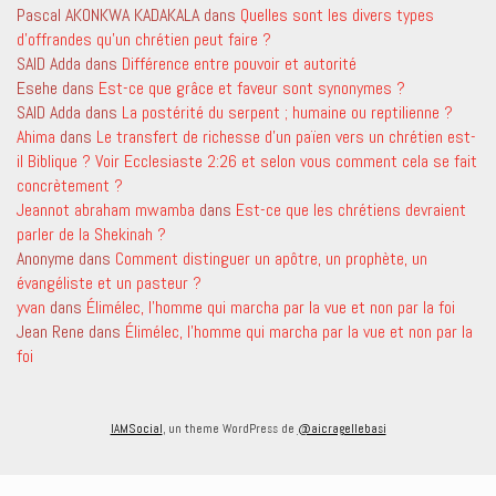
Pascal AKONKWA KADAKALA
dans
Quelles sont les divers types
d’offrandes qu’un chrétien peut faire ?
SAID Adda
dans
Différence entre pouvoir et autorité
Esehe
dans
Est-ce que grâce et faveur sont synonymes ?
SAID Adda
dans
La postérité du serpent ; humaine ou reptilienne ?
Ahima
dans
Le transfert de richesse d’un païen vers un chrétien est-
il Biblique ? Voir Ecclesiaste 2:26 et selon vous comment cela se fait
concrètement ?
Jeannot abraham mwamba
dans
Est-ce que les chrétiens devraient
parler de la Shekinah ?
Anonyme
dans
Comment distinguer un apôtre, un prophète, un
évangéliste et un pasteur ?
yvan
dans
Élimélec, l’homme qui marcha par la vue et non par la foi
Jean Rene
dans
Élimélec, l’homme qui marcha par la vue et non par la
foi
IAMSocial
, un theme WordPress de
@aicragellebasi