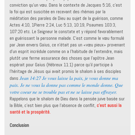
conviction qu’un vœu. Dans le contexte de Jacques 5:16, c’est
la foi qui est suscitée en recevant des rhémas par la
méditation des paroles de Dieu au sujet de la guérison, comme
Actes 4:10, 1Pierre 2:24, Luc 5:13, 10:19, Psaumes 103:3,
107:20 etc. Le Seigneur le constate et y répond favorablement
en guérissant la personne malade. C’est comme le vœu formulé
par Jean envers Gaïus, ce n’était pas un «vœu pieux» provenant
d’un esprit incrédule comme on a l’habitude de l’entendre, mais
plutôt une ferme assurance des choses que l’apôtre Jean
espérait pour Gaïus (Hébreux 11:1) parce qu’il participe à
l’héritage de Jésus qui avait promis le shalom à ses disciples
Jean 14:27 Je vous laisse la paix, je vous donne ma
dans
paix. Je ne vous la donne pas comme le monde donne. Que
votre coeur ne se trouble pas et ne se laisse pas effrayer.
Rappelons que le shalom de Dieu dans la pensée juive basée sur
la Bible, c’est bien plus que l’absence de conflit,
c’est aussi la
santé et la prospérité.
Conclusion