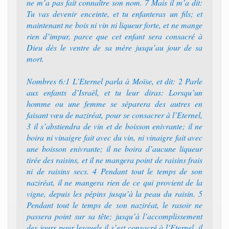
ne m’a pas fait connaître son nom. 7 Mais il m’a dit:
Tu vas devenir enceinte, et tu enfanteras un fils; et
maintenant ne bois ni vin ni liqueur forte, et ne mange
rien d’impur, parce que cet enfant sera consacré à
Dieu dès le ventre de sa mère jusqu’au jour de sa
mort.
Nombres 6:1 L’Eternel parla à Moïse, et dit: 2 Parle
aux enfants d’Israël, et tu leur diras: Lorsqu’un
homme ou une femme se séparera des autres en
faisant vœu de naziréat, pour se consacrer à l’Eternel,
3 il s’abstiendra de vin et de boisson enivrante; il ne
boira ni vinaigre fait avec du vin, ni vinaigre fait avec
une boisson enivrante; il ne boira d’aucune liqueur
tirée des raisins, et il ne mangera point de raisins frais
ni de raisins secs. 4 Pendant tout le temps de son
naziréat, il ne mangera rien de ce qui provient de la
vigne, depuis les pépins jusqu’à la peau du raisin. 5
Pendant tout le temps de son naziréat, le rasoir ne
passera point sur sa tête; jusqu’à l’accomplissement
des jours pour lesquels il s’est consacré à l’Eternel, il