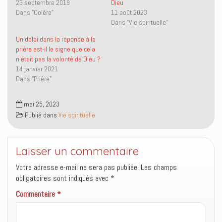
23 septembre 2019
Dieu
t
e
a
d
Dans "Colère"
11 août 2023
t
b
r
a
e
o
e
n
Dans "Vie spirituelle"
r
o
-
s
(
k
m
u
o
(
a
n
Un délai dans la réponse à la
u
o
i
e
prière est-il le signe que cela
v
u
l
n
r
v
à
o
n’était pas la volonté de Dieu ?
e
r
u
u
14 janvier 2021
d
e
n
v
a
d
a
e
Dans "Prière"
n
a
m
l
s
n
i
l
u
s
(
e
n
u
o
f
mai 25, 2023
e
n
u
e
Publié dans
Vie spirituelle
n
e
v
n
o
n
r
ê
u
o
e
t
v
u
d
r
e
v
a
e
l
e
n
)
Laisser un commentaire
l
l
s
e
l
u
Votre adresse e-mail ne sera pas publiée.
Les champs
f
e
n
e
f
e
obligatoires sont indiqués avec
*
n
e
n
ê
n
o
Commentaire
t
*
ê
u
r
t
v
e
r
e
)
e
l
)
l