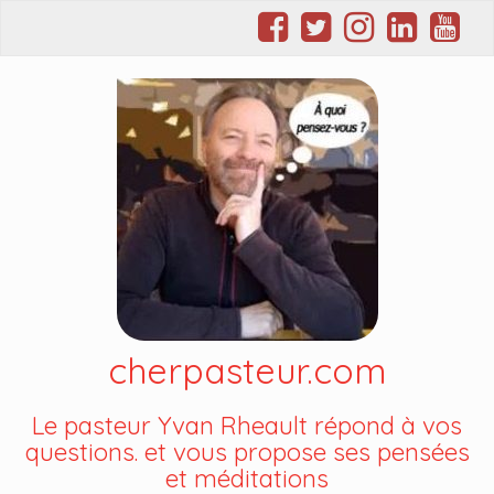
cherpasteur.com
Le pasteur Yvan Rheault répond à vos
questions. et vous propose ses pensées
et méditations