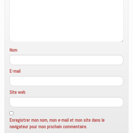
e
f
e
n
ê
t
r
e
)
Nom
E-mail
Site web
Enregistrer mon nom, mon e-mail et mon site dans le
navigateur pour mon prochain commentaire.