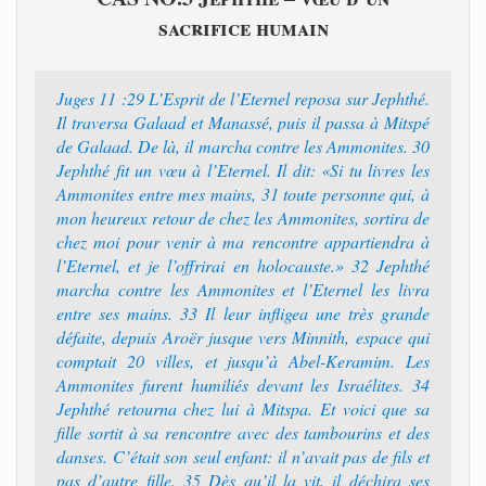
sacrifice humain
Juges 11 :29 L’Esprit de l’Eternel reposa sur Jephthé.
Il traversa Galaad et Manassé, puis il passa à Mitspé
de Galaad. De là, il marcha contre les Ammonites. 30
Jephthé fit un vœu à l’Eternel. Il dit: «Si tu livres les
Ammonites entre mes mains, 31 toute personne qui, à
mon heureux retour de chez les Ammonites, sortira de
chez moi pour venir à ma rencontre appartiendra à
l’Eternel, et je l’offrirai en holocauste.» 32 Jephthé
marcha contre les Ammonites et l’Eternel les livra
entre ses mains. 33 Il leur infligea une très grande
défaite, depuis Aroër jusque vers Minnith, espace qui
comptait 20 villes, et jusqu’à Abel-Keramim. Les
Ammonites furent humiliés devant les Israélites. 34
Jephthé retourna chez lui à Mitspa. Et voici que sa
fille sortit à sa rencontre avec des tambourins et des
danses. C’était son seul enfant: il n’avait pas de fils et
pas d’autre fille. 35 Dès qu’il la vit, il déchira ses