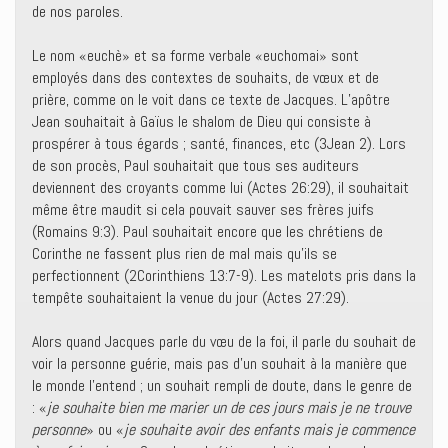
de nos paroles.
Le nom «euchè» et sa forme verbale «euchomai» sont
employés dans des contextes de souhaits, de vœux et de
prière, comme on le voit dans ce texte de Jacques. L’apôtre
Jean souhaitait à Gaïus le shalom de Dieu qui consiste à
prospérer à tous égards ; santé, finances, etc (3Jean 2). Lors
de son procès, Paul souhaitait que tous ses auditeurs
deviennent des croyants comme lui (Actes 26:29), il souhaitait
même être maudit si cela pouvait sauver ses frères juifs
(Romains 9:3). Paul souhaitait encore que les chrétiens de
Corinthe ne fassent plus rien de mal mais qu’ils se
perfectionnent (2Corinthiens 13:7-9). Les matelots pris dans la
tempête souhaitaient la venue du jour (Actes 27:29).
Alors quand Jacques parle du vœu de la foi, il parle du souhait de
voir la personne guérie, mais pas d’un souhait à la manière que
le monde l’entend ; un souhait rempli de doute, dans le genre de
: «
je souhaite bien me marier un de ces jours mais je ne trouve
personne
» ou «
je souhaite avoir des enfants mais je commence