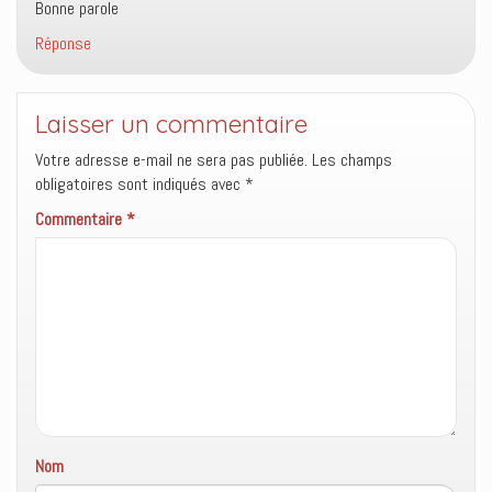
Bonne parole
e
l
u
f
e
n
e
f
e
Réponse
n
e
n
ê
n
o
t
ê
u
r
t
v
e
r
e
Laisser un commentaire
)
e
l
)
l
e
Votre adresse e-mail ne sera pas publiée.
Les champs
f
obligatoires sont indiqués avec
e
*
n
ê
Commentaire
*
t
r
e
)
Nom