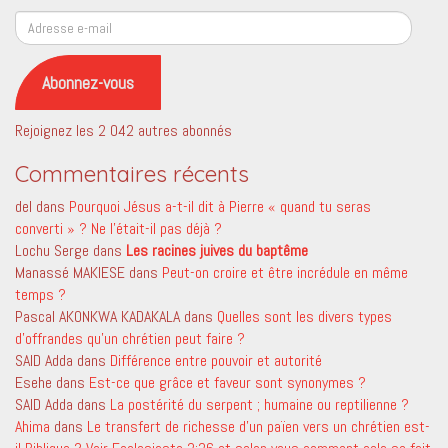
Adresse
e-
mail
Abonnez-vous
Rejoignez les 2 042 autres abonnés
Commentaires récents
del
dans
Pourquoi Jésus a-t-il dit à Pierre « quand tu seras
converti » ? Ne l’était-il pas déjà ?
Lochu Serge
dans
Les racines juives du baptême
Manassé MAKIESE
dans
Peut-on croire et être incrédule en même
temps ?
Pascal AKONKWA KADAKALA
dans
Quelles sont les divers types
d’offrandes qu’un chrétien peut faire ?
SAID Adda
dans
Différence entre pouvoir et autorité
Esehe
dans
Est-ce que grâce et faveur sont synonymes ?
SAID Adda
dans
La postérité du serpent ; humaine ou reptilienne ?
Ahima
dans
Le transfert de richesse d’un païen vers un chrétien est-