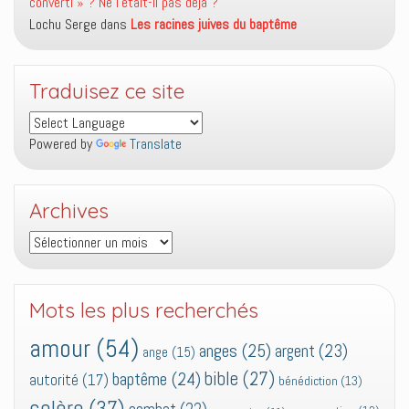
converti » ? Ne l’était-il pas déjà ?
Lochu Serge
dans
Les racines juives du baptême
Traduisez ce site
Powered by
Translate
Archives
Archives
Mots les plus recherchés
amour
(54)
anges
(25)
argent
(23)
ange
(15)
bible
(27)
baptême
(24)
autorité
(17)
bénédiction
(13)
colère
(37)