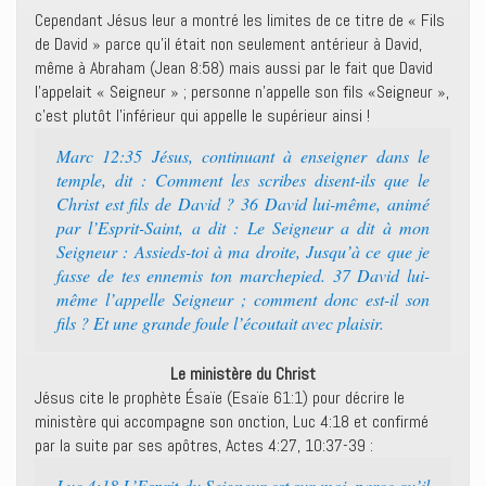
Cependant Jésus leur a montré les limites de ce titre de « Fils
de David » parce qu’il était non seulement antérieur à David,
même à Abraham (Jean 8:58) mais aussi par le fait que David
l’appelait « Seigneur » ; personne n’appelle son fils «Seigneur »,
c’est plutôt l’inférieur qui appelle le supérieur ainsi !
Marc 12:35 Jésus, continuant à enseigner dans le
temple, dit : Comment les scribes disent-ils que le
Christ est fils de David ? 36 David lui-même, animé
par l’Esprit-Saint, a dit : Le Seigneur a dit à mon
Seigneur : Assieds-toi à ma droite, Jusqu’à ce que je
fasse de tes ennemis ton marchepied. 37 David lui-
même l’appelle Seigneur ; comment donc est-il son
fils ? Et une grande foule l’écoutait avec plaisir.
Le ministère du Christ
Jésus cite le prophète Ésaïe (Esaïe 61:1) pour décrire le
ministère qui accompagne son onction, Luc 4:18 et confirmé
par la suite par ses apôtres, Actes 4:27, 10:37-39 :
Luc 4:18 L’Esprit du Seigneur est sur moi, parce qu’il