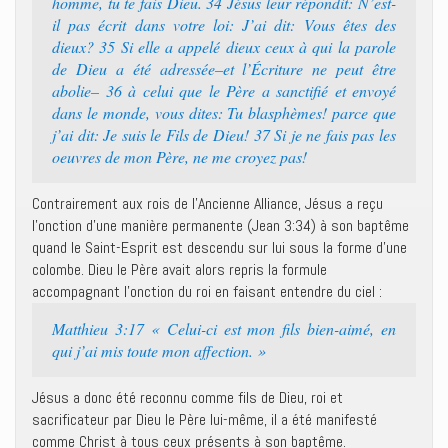
homme, tu te fais Dieu. 34 Jésus leur répondit: N’est-
il pas écrit dans votre loi: J’ai dit: Vous êtes des
dieux? 35 Si elle a appelé dieux ceux à qui la parole
de Dieu a été adressée–et l’Écriture ne peut être
abolie– 36 à celui que le Père a sanctifié et envoyé
dans le monde, vous dites: Tu blasphèmes! parce que
j’ai dit: Je suis le Fils de Dieu! 37 Si je ne fais pas les
oeuvres de mon Père, ne me croyez pas!
Contrairement aux rois de l’Ancienne Alliance, Jésus a reçu
l’onction d’une manière permanente (Jean 3:34) à son baptême
quand le Saint-Esprit est descendu sur lui sous la forme d’une
colombe. Dieu le Père avait alors repris la formule
accompagnant l’onction du roi en faisant entendre du ciel :
Matthieu 3:17 « Celui-ci est mon fils bien-aimé, en
qui j’ai mis toute mon affection. »
Jésus a donc été reconnu comme fils de Dieu, roi et
sacrificateur par Dieu le Père lui-même, il a été manifesté
comme Christ à tous ceux présents à son baptême.