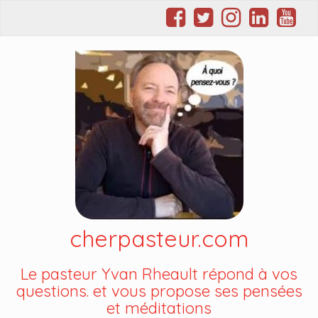
cherpasteur.com
Le pasteur Yvan Rheault répond à vos
questions. et vous propose ses pensées
et méditations