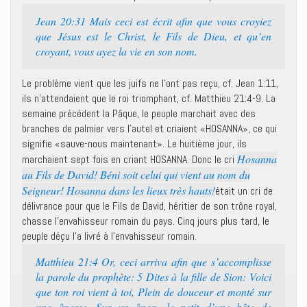
Jean 20:31 Mais ceci est écrit afin que vous croyiez
que Jésus est le Christ, le Fils de Dieu, et qu’en
croyant, vous ayez la vie en son nom.
Le problème vient que les juifs ne l’ont pas reçu, cf. Jean 1:11,
ils n’attendaient que le roi triomphant, cf. Matthieu 21:4-9. La
semaine précédent la Pâque, le peuple marchait avec des
branches de palmier vers l’autel et criaient «HOSANNA», ce qui
signifie «sauve-nous maintenant». Le huitième jour, ils
Hosanna
marchaient sept fois en criant HOSANNA. Donc le cri
au Fils de David! Béni soit celui qui vient au nom du
Seigneur! Hosanna dans les lieux très hauts!
était un cri de
délivrance pour que le Fils de David, héritier de son trône royal,
chasse l’envahisseur romain du pays. Cinq jours plus tard, le
peuple déçu l’a livré à l’envahisseur romain.
Matthieu 21:4 Or, ceci arriva afin que s’accomplisse
la parole du prophète: 5 Dites à la fille de Sion: Voici
que ton roi vient à toi, Plein de douceur et monté sur
une ânesse, Sur un ânon, le petit d’une bête de