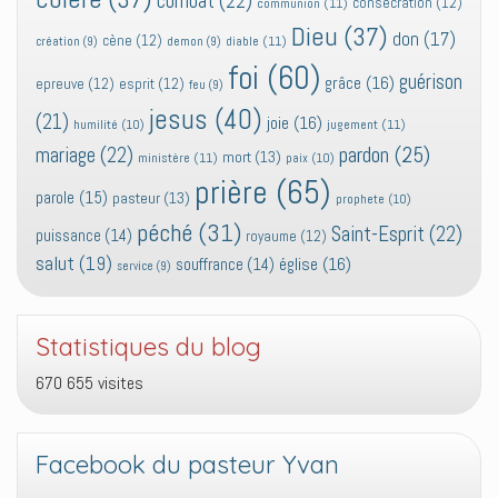
combat
(22)
consecration
(12)
communion
(11)
Dieu
(37)
don
(17)
cène
(12)
diable
(11)
création
(9)
demon
(9)
foi
(60)
guérison
grâce
(16)
epreuve
(12)
esprit
(12)
feu
(9)
jesus
(40)
(21)
joie
(16)
jugement
(11)
humilité
(10)
pardon
(25)
mariage
(22)
mort
(13)
ministère
(11)
paix
(10)
prière
(65)
parole
(15)
pasteur
(13)
prophete
(10)
péché
(31)
Saint-Esprit
(22)
puissance
(14)
royaume
(12)
salut
(19)
église
(16)
souffrance
(14)
service
(9)
Statistiques du blog
670 655 visites
Facebook du pasteur Yvan