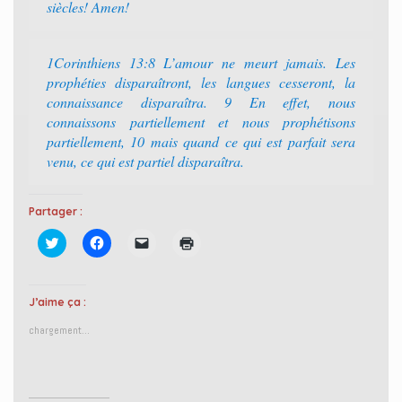
siècles! Amen!
1Corinthiens 13:8 L’amour ne meurt jamais. Les
prophéties disparaîtront, les langues cesseront, la
connaissance disparaîtra. 9 En effet, nous
connaissons partiellement et nous prophétisons
partiellement, 10 mais quand ce qui est parfait sera
venu, ce qui est partiel disparaîtra.
Partager :
C
C
C
C
l
l
l
l
i
i
i
i
q
q
q
q
u
u
u
u
e
e
e
e
J’aime ça :
z
z
r
r
p
p
p
p
chargement…
o
o
o
o
u
u
u
u
r
r
r
r
p
p
e
i
a
a
n
m
r
r
v
p